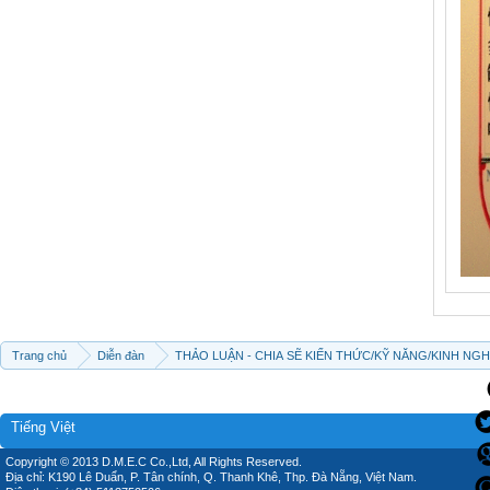
Trang chủ
Diễn đàn
THẢO LUẬN - CHIA SẼ KIẾN THỨC/KỸ NĂNG/KINH NG
Tiếng Việt
Copyright © 2013 D.M.E.C Co.,Ltd, All Rights Reserved.
Địa chỉ: K190 Lê Duẩn, P. Tân chính, Q. Thanh Khê, Thp. Đà Nẵng, Việt Nam.