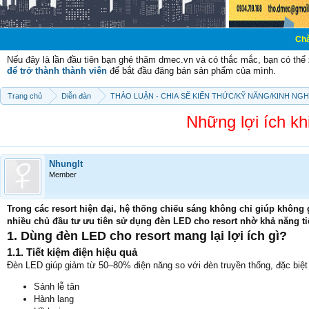
Chào mừng các b
Nếu đây là lần đầu tiên bạn ghé thăm dmec.vn và có thắc mắc, bạn có th
để trở thành thành viên
để bắt đầu đăng bán sản phẩm của mình.
Trang chủ
Diễn đàn
THẢO LUẬN - CHIA SẼ KIẾN THỨC/KỸ NĂNG/KINH NG
Những lợi ích kh
Nhunglt
Member
Trong các resort hiện đại, hệ thống chiếu sáng không chỉ giúp khôn
nhiều chủ đầu tư ưu tiên sử dụng đèn LED cho resort nhờ khả năng tiế
1. Dùng đèn LED cho resort mang lại lợi ích gì?
1.1. Tiết kiệm điện hiệu quả
Đèn LED giúp giảm từ 50–80% điện năng so với đèn truyền thống, đặc biệt 
Sảnh lễ tân
Hành lang