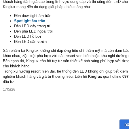
khách hàng đánh giá cao trong lĩnh vực cung cấp và thi công đèn LED cho
Kinglux mang đến đa dạng giải pháp chiếu sáng như:
Đèn downlight âm trần
Spotlight âm trần
Đèn LED dây trang trí
Đèn pha LED ngoài trời
Đèn LED hồ bơi
Đèn LED sân vườn
Sản phẩm tại Kinglux không chỉ đáp ứng tiêu chí thẩm mỹ mà còn đảm bảo kh
khác nhau, đặc biệt phù hợp với các resort ven biển hoặc khu nghỉ dưỡng n
Bên cạnh đó, Kinglux còn hỗ trợ tư vấn thiết kế ánh sáng phù hợp với từng 
cho khách hàng.
Trong xu hướng resort hiện đại, hệ thống đèn LED không chỉ giúp tiết kiệ
nghiệm khách hàng và giá trị thương hiệu. Liên hệ
Kinglux
qua hotline
097
đầu tư.
17/5/26
Đă