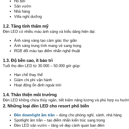
Hồ bơi
Sân vườn
Nhà hàng
Villa nghỉ dưỡng
1.2. Tăng tính thẩm mỹ
Đèn LED có nhiều màu ánh sáng và kiểu dáng hiện đại:
Ánh sáng vàng tạo cảm giác thư giãn
Ánh sáng trung tính mang vẻ sang trọng
RGB đổi màu tạo điểm nhấn nghệ thuật
1.3. Độ bền cao, ít bảo trì
Tuổi thọ đèn LED từ 30.000 – 50.000 giờ giúp:
Hạn chế thay thế
Giảm chi phí vận hành
Hoạt động ổn định ngoài trời
1.4. Thân thiện môi trường
Đèn LED không chứa thủy ngân, tiết kiệm năng lượng và phù hợp xu hướng
2. Những loại đèn LED cho resort phổ biến
Đèn downlight âm trần
– dùng cho phòng nghỉ, sảnh, nhà hàng
Spotlight âm trần – tạo điểm nhấn kiến trúc sang trọng
Đèn LED sân vườn – tăng vẻ đẹp cảnh quan ban đêm