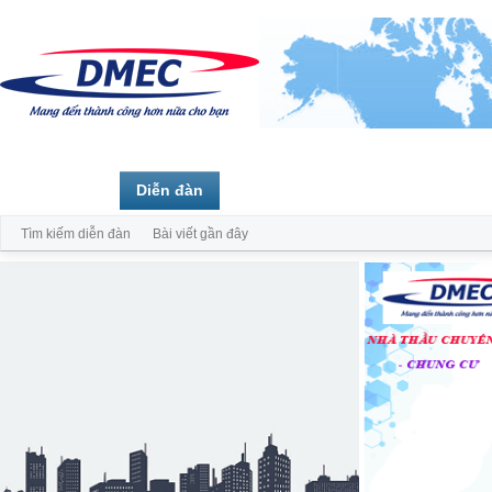
Trang chủ
Diễn đàn
Thành viên
Tìm kiếm diễn đàn
Bài viết gần đây