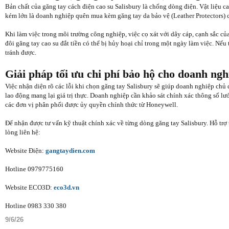
Bản chất của găng tay cách điện cao su Salisbury là chống dòng điện. Vật liệu c
kém lớn là doanh nghiệp quên mua kèm găng tay da bảo vệ (Leather Protectors)
Khi làm việc trong môi trường công nghiệp, việc cọ xát với dây cáp, cạnh sắc củ
đôi găng tay cao su đắt tiền có thể bị hủy hoại chỉ trong một ngày làm việc. Nếu
tránh được.
Giải pháp tối ưu chi phí bảo hộ cho doanh ngh
Việc nhận diện rõ các lỗi khi chọn găng tay Salisbury sẽ giúp doanh nghiệp chủ
lao động mang lại giá trị thực. Doanh nghiệp cần khảo sát chính xác thông số lướ
các đơn vị phân phối được ủy quyền chính thức từ Honeywell.
Để nhận được tư vấn kỹ thuật chính xác về từng dòng găng tay Salisbury. Hỗ trợ
lòng liên hệ:
Website Điện:
gangtaydien.com
Hotline 0979775160
Website ECO3D:
eco3d.vn
Hotline 0983 330 380
9/6/26