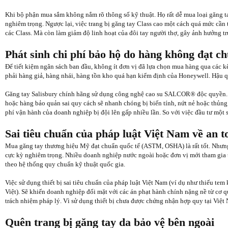
Khi bộ phận mua sắm không nắm rõ thông số kỹ thuật. Họ rất dễ mua loại găng t
nghiêm trọng. Ngược lại, việc trang bị găng tay Class cao một cách quá mức cần 
các Class. Mà còn làm giảm độ linh hoạt của đôi tay người thợ, gây ảnh hưởng tr
Phát sinh chi phí bảo hộ do hàng không đạt c
Để tiết kiệm ngân sách ban đầu, không ít đơn vị đã lựa chọn mua hàng qua các k
phải hàng giả, hàng nhái, hàng tồn kho quá hạn kiểm định của Honeywell. Hậu qu
Găng tay Salisbury chính hãng sử dụng công nghệ cao su SALCOR® độc quyền. Có 
hoặc hàng bảo quản sai quy cách sẽ nhanh chóng bị biến tính, nứt nẻ hoặc thủng l
phí vận hành của doanh nghiệp bị đội lên gấp nhiều lần. So với việc đầu tư một
Sai tiêu chuẩn của pháp luật Việt Nam về an t
Mua găng tay thương hiệu Mỹ đạt chuẩn quốc tế (ASTM, OSHA) là rất tốt. Nhưng n
cực kỳ nghiêm trọng. Nhiều doanh nghiệp nước ngoài hoặc đơn vị mới tham gia 
theo hệ thống quy chuẩn kỹ thuật quốc gia.
Việc sử dụng thiết bị sai tiêu chuẩn của pháp luật Việt Nam (ví dụ như thiếu tem
Việt). Sẽ khiến doanh nghiệp đối mặt với các án phạt hành chính nặng nề từ cơ q
trách nhiệm pháp lý. Vì sử dụng thiết bị chưa được chứng nhận hợp quy tại Việt N
Quên trang bị găng tay da bảo vệ bên ngoài