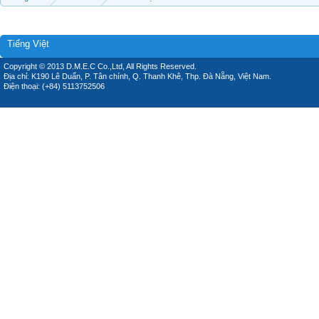
Tiếng Việt
Copyright © 2013 D.M.E.C Co.,Ltd, All Rights Reserved.
Địa chỉ: K190 Lê Duẩn, P. Tân chính, Q. Thanh Khê, Thp. Đà Nẵng, Việt Nam.
Điện thoại: (+84) 5113752506