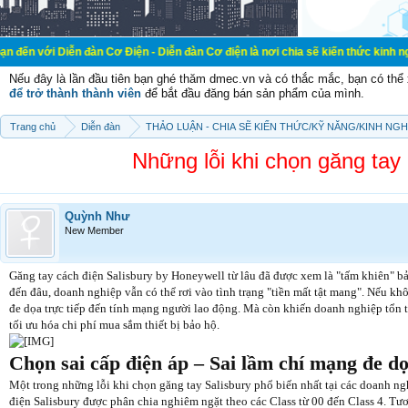
ễn đàn Cơ Điện - Diễn đàn Cơ điện là nơi chia sẽ kiến thức kinh nghiệm trong l
Nếu đây là lần đầu tiên bạn ghé thăm dmec.vn và có thắc mắc, bạn có th
để trở thành thành viên
để bắt đầu đăng bán sản phẩm của mình.
Trang chủ
Diễn đàn
THẢO LUẬN - CHIA SẼ KIẾN THỨC/KỸ NĂNG/KINH NG
Những lỗi khi chọn găng tay
Quỳnh Như
New Member
Găng tay cách điện Salisbury by Honeywell từ lâu đã được xem là "tấm khiên" bảo
đến đâu, doanh nghiệp vẫn có thể rơi vào tình trạng "tiền mất tật mang". Nếu kh
đe dọa trực tiếp đến tính mạng người lao động. Mà còn khiến doanh nghiệp tổn th
tối ưu hóa chi phí mua sắm thiết bị bảo hộ.
Chọn sai cấp điện áp – Sai lầm chí mạng đe d
Một trong những lỗi khi chọn găng tay Salisbury phổ biến nhất tại các doanh ngh
điện Salisbury được phân chia nghiêm ngặt theo các Class từ 00 đến Class 4. T