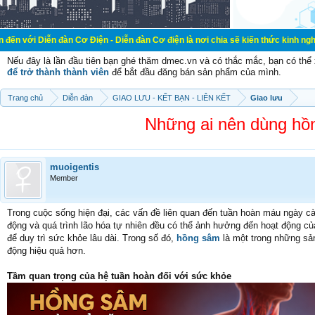
đàn Cơ Điện - Diễn đàn Cơ điện là nơi chia sẽ kiến thức kinh nghiệm trong lãnh
Nếu đây là lần đầu tiên bạn ghé thăm dmec.vn và có thắc mắc, bạn có th
để trở thành thành viên
để bắt đầu đăng bán sản phẩm của mình.
Trang chủ
Diễn đàn
GIAO LƯU - KẾT BẠN - LIÊN KẾT
Giao lưu
Những ai nên dùng hồ
muoigentis
Member
Trong cuộc sống hiện đại, các vấn đề liên quan đến tuần hoàn máu ngày c
động và quá trình lão hóa tự nhiên đều có thể ảnh hưởng đến hoạt động của
để duy trì sức khỏe lâu dài. Trong số đó,
hồng sâm
là một trong những sản
động hiệu quả hơn.
Tầm quan trọng của hệ tuần hoàn đối với sức khỏe