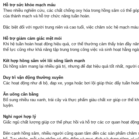
Hỗ trợ sức khỏe mạch máu
Theo nhiều nghiên cứu, các chất chống oxy hóa trong hồng sâm có thể góp
của thành mạch và hỗ trợ chức năng tuần hoàn.
Đặc biệt đối với người trung niên và cao tuổi, việc chăm sóc hệ mạch máu 
Hỗ trợ giảm cảm giác mệt mỏi
Khi hệ tuần hoàn hoạt động hiệu quả, cơ thể thường cảm thấy tràn đầy n
thể lực cũng như khả năng tập trung trong công việc và sinh hoạt hằng ngà
Kết hợp hồng sâm với lối sống lành mạnh
Dù hồng sâm mang lại nhiều giá trị, nhưng để đạt hiệu quả tốt nhất, người
Duy trì vận động thường xuyên
Các hoạt động như đi bộ, đạp xe, yoga hoặc bơi lội giúp thúc đẩy tuần h
Ăn uống cân bằng
Bổ sung nhiều rau xanh, trái cây và thực phẩm giàu chất xơ giúp cơ thể 
luyện.
Nghỉ ngơi hợp lý
Giấc ngủ chất lượng giúp cơ thể phục hồi và hỗ trợ các cơ quan hoạt động
Bên cạnh hồng sâm, nhiều người cũng quan tâm đến các sản phẩm chăm
bổ. Tuy nhiên, mỗi sản phẩm có đặc điểm và mục đích sử dụng riêng, vì v