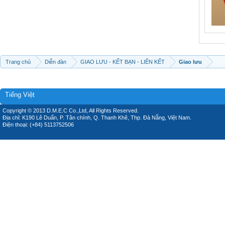
Trang chủ
Diễn đàn
GIAO LƯU - KẾT BẠN - LIÊN KẾT
Giao lưu
Tiếng Việt
Copyright © 2013 D.M.E.C Co.,Ltd, All Rights Reserved.
Địa chỉ: K190 Lê Duẩn, P. Tân chính, Q. Thanh Khê, Thp. Đà Nẵng, Việt Nam.
Điện thoại: (+84) 5113752506