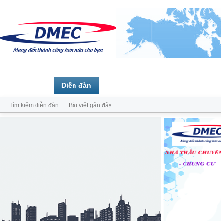
Trang chủ
Diễn đàn
Thành viên
Tìm kiếm diễn đàn
Bài viết gần đây