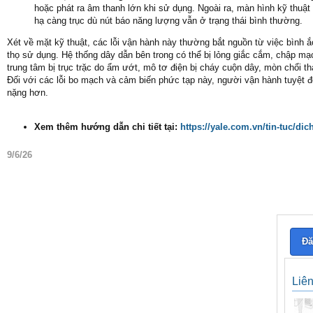
hoặc phát ra âm thanh lớn khi sử dụng. Ngoài ra, màn hình kỹ thuật
hạ càng trục dù nút báo năng lượng vẫn ở trạng thái bình thường.
Xét về mặt kỹ thuật, các lỗi vận hành này thường bắt nguồn từ việc bình ắ
thọ sử dụng. Hệ thống dây dẫn bên trong có thể bị lỏng giắc cắm, chập mạ
trung tâm bị trục trặc do ẩm ướt, mô tơ điện bị cháy cuộn dây, mòn chổi t
Đối với các lỗi bo mạch và cảm biến phức tạp này, người vận hành tuyệt đ
nặng hơn.
Xem thêm hướng dẫn chi tiết tại:
https://yale.com.vn/tin-tuc/di
9/6/26
Đă
Liê