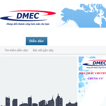
Trang chủ
Diễn đàn
Thành viên
Tìm kiếm diễn đàn
Bài viết gần đây