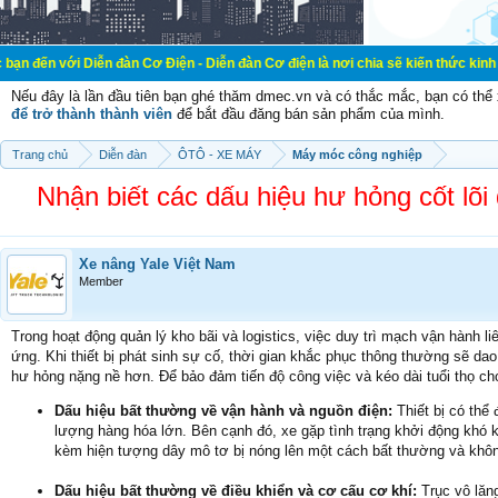
Diễn đàn Cơ Điện - Diễn đàn Cơ điện là nơi chia sẽ kiến thức kinh nghiệm trong
Nếu đây là lần đầu tiên bạn ghé thăm dmec.vn và có thắc mắc, bạn có th
để trở thành thành viên
để bắt đầu đăng bán sản phẩm của mình.
Trang chủ
Diễn đàn
ÔTÔ - XE MÁY
Máy móc công nghiệp
Nhận biết các dấu hiệu hư hỏng cốt lõi
Xe nâng Yale Việt Nam
Member
Trong hoạt động quản lý kho bãi và logistics, việc duy trì mạch vận hành li
ứng. Khi thiết bị phát sinh sự cố, thời gian khắc phục thông thường sẽ dao
hư hỏng nặng nề hơn. Để bảo đảm tiến độ công việc và kéo dài tuổi thọ ch
Dấu hiệu bất thường về vận hành và nguồn điện:
Thiết bị có thể 
lượng hàng hóa lớn. Bên cạnh đó, xe gặp tình trạng khởi động khó 
kèm hiện tượng dây mô tơ bị nóng lên một cách bất thường và khôn
Dấu hiệu bất thường về điều khiển và cơ cấu cơ khí:
Trục vô lăng