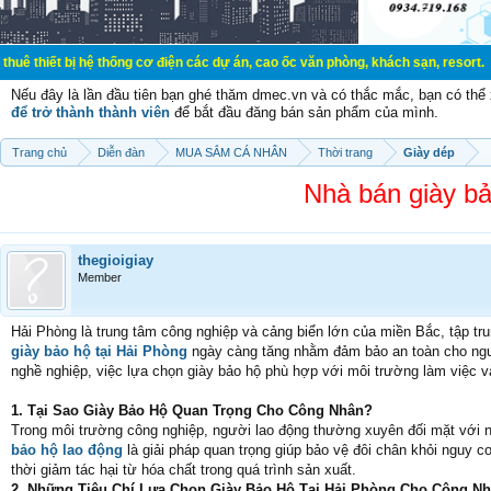
t bị hệ thống cơ điện các dự án, cao ốc văn phòng, khách sạn, resort.
Nếu đây là lần đầu tiên bạn ghé thăm dmec.vn và có thắc mắc, bạn có th
để trở thành thành viên
để bắt đầu đăng bán sản phẩm của mình.
Trang chủ
Diễn đàn
MUA SẮM CÁ NHÂN
Thời trang
Giày dép
Nhà bán giày bảo
thegioigiay
Member
Hải Phòng là trung tâm công nghiệp và cảng biển lớn của miền Bắc, tập tr
giày bảo hộ tại Hải Phòng
ngày càng tăng nhằm đảm bảo an toàn cho người
nghề nghiệp, việc lựa chọn giày bảo hộ phù hợp với môi trường làm việc và
1. Tại Sao Giày Bảo Hộ Quan Trọng Cho Công Nhân?
Trong môi trường công nghiệp, người lao động thường xuyên đối mặt với nh
bảo hộ lao động
là giải pháp quan trọng giúp bảo vệ đôi chân khỏi nguy c
thời giảm tác hại từ hóa chất trong quá trình sản xuất.
2. Những Tiêu Chí Lựa Chọn Giày Bảo Hộ Tại Hải Phòng Cho Công N