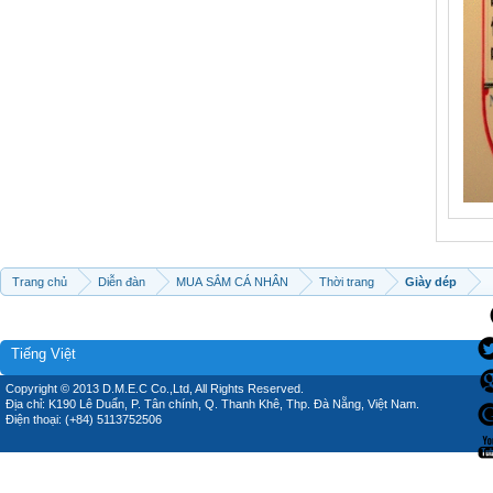
Trang chủ
Diễn đàn
MUA SẮM CÁ NHÂN
Thời trang
Giày dép
Tiếng Việt
Copyright © 2013 D.M.E.C Co.,Ltd, All Rights Reserved.
Địa chỉ: K190 Lê Duẩn, P. Tân chính, Q. Thanh Khê, Thp. Đà Nẵng, Việt Nam.
Điện thoại: (+84) 5113752506