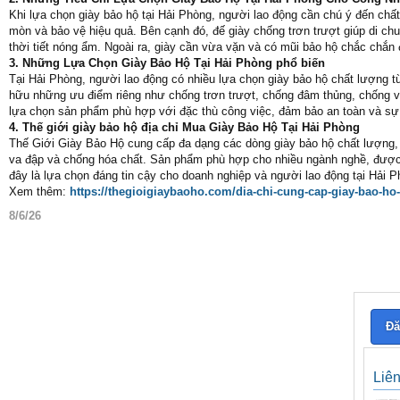
Khi lựa chọn giày bảo hộ tại Hải Phòng, người lao động cần chú ý đến ch
mòn và bảo vệ hiệu quả. Bên cạnh đó, đế giày chống trơn trượt giúp di chuy
thời tiết nóng ẩm. Ngoài ra, giày cần vừa vặn và có mũi bảo hộ chắc chắn 
3. Những Lựa Chọn Giày Bảo Hộ Tại Hải Phòng phổ biến
Tại Hải Phòng, người lao động có nhiều lựa chọn giày bảo hộ chất lượng 
hữu những ưu điểm riêng như chống trơn trượt, chống đâm thủng, chống v
lựa chọn sản phẩm phù hợp với đặc thù công việc, đảm bảo an toàn và sự t
4. Thế giới giày bảo hộ địa chỉ Mua Giày Bảo Hộ Tại Hải Phòng
Thế Giới Giày Bảo Hộ cung cấp đa dạng các dòng giày bảo hộ chất lượng, 
va đập và chống hóa chất. Sản phẩm phù hợp cho nhiều ngành nghề, được là
đây là lựa chọn đáng tin cậy cho doanh nghiệp và người lao động tại Hải 
Xem thêm:
https://thegioigiaybaoho.com/dia-chi-cung-cap-giay-bao-ho-
8/6/26
Đă
Liê