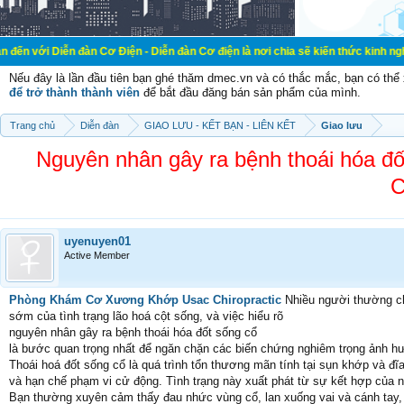
 đàn Cơ Điện - Diễn đàn Cơ điện là nơi chia sẽ kiến thức kinh nghiệm trong lã
Nếu đây là lần đầu tiên bạn ghé thăm dmec.vn và có thắc mắc, bạn có th
để trở thành thành viên
để bắt đầu đăng bán sản phẩm của mình.
Trang chủ
Diễn đàn
GIAO LƯU - KẾT BẠN - LIÊN KẾT
Giao lưu
Nguyên nhân gây ra bệnh thoái hóa 
C
uyenuyen01
Active Member
Phòng Khám Cơ Xương Khớp Usac Chiropractic
Nhiều người thường chủ
sớm của tình trạng lão hoá cột sống, và việc hiểu rõ
nguyên nhân gây ra bệnh thoái hóa đốt sống cổ
là bước quan trọng nhất để ngăn chặn các biến chứng nghiêm trọng ảnh 
Thoái hoá đốt sống cổ là quá trình tổn thương mãn tính tại sụn khớp và đ
và hạn chế phạm vi cử động. Tình trạng này xuất phát từ sự kết hợp của n
Bạn thường xuyên cảm thấy đau nhức vùng cổ, lan xuống vai và cánh tay, 