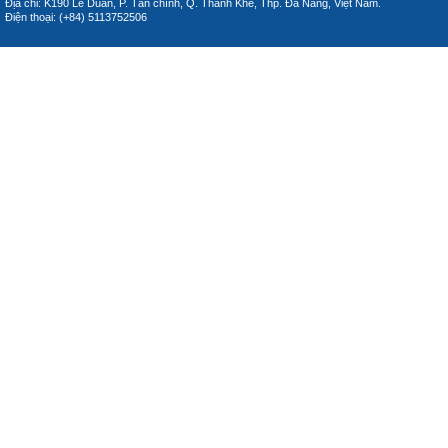
Địa chỉ: K190 Lê Duẩn, P. Tân chính, Q. Thanh Khê, Thp. Đà Nẵng, Việt Nam.
Điện thoại: (+84) 5113752506