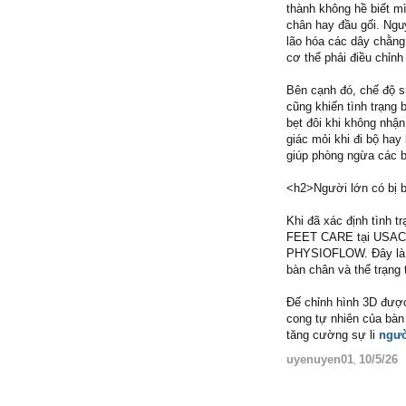
thành không hề biết m
chân hay đầu gối. Ngu
lão hóa các dây chằng
cơ thể phải điều chỉn
Bên cạnh đó, chế độ si
cũng khiến tình trạng 
bẹt đôi khi không nhậ
giác mỏi khi đi bộ ha
giúp phòng ngừa các b
<h2>Người lớn có bị b
Khi đã xác định tình t
FEET CARE tại USAC cu
PHYSIOFLOW. Đây là p
bàn chân và thể trạng 
Đế chỉnh hình 3D được
cong tự nhiên của bàn
tăng cường sự li
ngườ
uyenuyen01
10/5/26
,