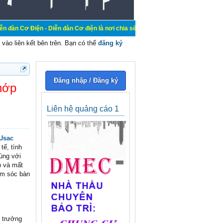
- Diễn đàn Cơ điện là nơi chia sẽ kiến thức kinh nghiệm trong lãnh vực cơ điệ
vào liên kết bên trên. Bạn có thể
đăng ký
Đăng nhập / Đăng ký
hớp
Liên hệ quảng cáo 1
Usac
tế, tình
cùng với
p và mất
ăm sóc bàn
i trưởng