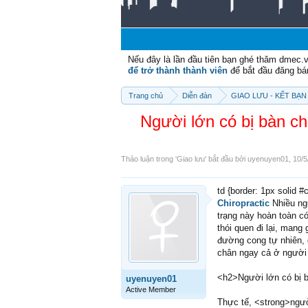
Nếu đây là lần đầu tiên bạn ghé thăm dmec.
để trở thành thành viên
để bắt đầu đăng bá
Trang chủ
Diễn đàn
GIAO LƯU - KẾT BẠN 
Người lớn có bị bàn 
Thảo luận trong '
Giao lưu
' bắt đầu bởi
uyenuyen01
,
10/5
td {border: 1px solid 
Chiropractic
Nhiều ngư
trạng này hoàn toàn có
thói quen đi lại, mang
đường cong tự nhiên, 
chân ngay cả ở người 
<h2>Người lớn có bị b
uyenuyen01
Active Member
Thực tế, <strong>ngườ