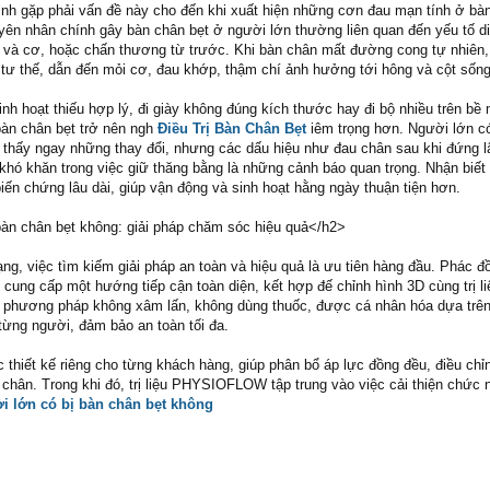
ình gặp phải vấn đề này cho đến khi xuất hiện những cơn đau mạn tính ở bà
yên nhân chính gây bàn chân bẹt ở người lớn thường liên quan đến yếu tố di
 và cơ, hoặc chấn thương từ trước. Khi bàn chân mất đường cong tự nhiên,
h tư thế, dẫn đến mỏi cơ, đau khớp, thậm chí ảnh hưởng tới hông và cột sống
nh hoạt thiếu hợp lý, đi giày không đúng kích thước hay đi bộ nhiều trên bề
bàn chân bẹt trở nên ngh
Điều Trị Bàn Chân Bẹt
iêm trọng hơn. Người lớn c
n thấy ngay những thay đổi, nhưng các dấu hiệu như đau chân sau khi đứng 
y khó khăn trong việc giữ thăng bằng là những cảnh báo quan trọng. Nhận biế
iến chứng lâu dài, giúp vận động và sinh hoạt hằng ngày thuận tiện hơn.
àn chân bẹt không: giải pháp chăm sóc hiệu quả</h2>
rạng, việc tìm kiếm giải pháp an toàn và hiệu quả là ưu tiên hàng đầu. Phác 
ng cấp một hướng tiếp cận toàn diện, kết hợp đế chỉnh hình 3D cùng trị li
hương pháp không xâm lấn, không dùng thuốc, được cá nhân hóa dựa trên
từng người, đảm bảo an toàn tối đa.
 thiết kế riêng cho từng khách hàng, giúp phân bổ áp lực đồng đều, điều ch
 chân. Trong khi đó, trị liệu PHYSIOFLOW tập trung vào việc cải thiện chức 
i lớn có bị bàn chân bẹt không