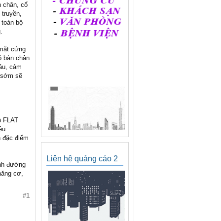
n chân, cổ
 truyền,
 toàn bộ
.
 mặt cứng
ó bàn chân
lâu, cảm
t sớm sẽ
đồ FLAT
ệu
 đặc điểm
Liên hệ quảng cáo 2
ỉnh đường
năng cơ,
#1