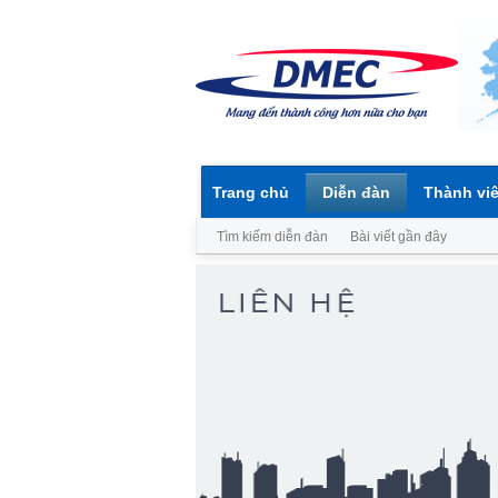
Trang chủ
Diễn đàn
Thành vi
Tìm kiếm diễn đàn
Bài viết gần đây