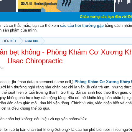
Chào mừng các bạn đến với Diễn đàn Cơ Điện 
vn và có thắc mắc, bạn có thể xem
các câu hỏi thường gặp
bằng cách nhấn 
n sản phẩm của mình.
- LIÊN KẾT
Giao lưu
chân bẹt không - Phòng Khám Cơ Xương K
Usac Chiropractic
/26
.
#cccccc;}br {mso-data-placement:same-cell;}
Phòng Khám Cơ Xương Khớp 
ời lớn thường nghĩ rằng bàn chân bẹt chỉ là vấn đề của trẻ em, nhưng thực 
 thể xuất hiện ở tuổi trưởng thành. Sự thay đổi cơ sinh học theo thời gian, 
 giày không phù hợp hay cân nặng tăng, đều có thể khiến lòng bàn chân bị xẹ
dẫn đến cảm giác mỏi, đau khi vận động. Chính vì vậy, việc nhận biết và ch
lớn là điều không thể bỏ qua.
àn chân bẹt không: dấu hiệu và nguyên nhân</h2>
i lớn có bị bàn chân bẹt không</strong> là câu hỏi phổ biến bởi nhiều ngườ