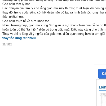
Góc nhìn tâm lý học
Các chuyên gia tâm lý cho rằng giấc mơ này thường xuất hiện khi con ngư
thay đổi trong cuộc sống có thể khiến não bộ tạo ra hình ảnh tóc rụng nh
thân nhiều hơn.
Góc nhìn thực tế về sức khỏe tóc
Nhiều trường hợp, giấc mơ cũng đơn giản là sự phản chiếu của nỗi lo có th
hoàn toàn có thể “tái hiện” điều đó trong giấc ngủ. Điều này càng cho thấy 
Thay vì chỉ lo lắng về ý nghĩa của giấc mơ, điều quan trọng hơn là tìm gi
thấy tóc rụng rất nhiều
11/5/26
Đă
Liê