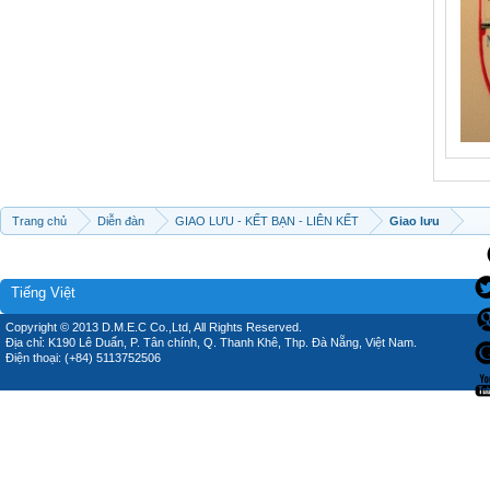
Trang chủ
Diễn đàn
GIAO LƯU - KẾT BẠN - LIÊN KẾT
Giao lưu
Tiếng Việt
Copyright © 2013 D.M.E.C Co.,Ltd, All Rights Reserved.
Địa chỉ: K190 Lê Duẩn, P. Tân chính, Q. Thanh Khê, Thp. Đà Nẵng, Việt Nam.
Điện thoại: (+84) 5113752506