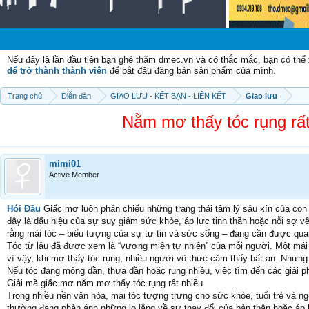
Chào
Nếu đây là lần đầu tiên bạn ghé thăm dmec.vn và có thắc mắc, bạn có th
để trở thành thành viên
để bắt đầu đăng bán sản phẩm của mình.
Trang chủ
Diễn đàn
GIAO LƯU - KẾT BẠN - LIÊN KẾT
Giao lưu
Nằm mơ thấy tóc rụng rất
mimi01
Active Member
Hói Đầu
Giấc mơ luôn phản chiếu những trạng thái tâm lý sâu kín của con 
đây là dấu hiệu của sự suy giảm sức khỏe, áp lực tinh thần hoặc nỗi sợ v
rằng mái tóc – biểu tượng của sự tự tin và sức sống – đang cần được qu
Tóc từ lâu đã được xem là “vương miện tự nhiên” của mỗi người. Một mái 
vì vậy, khi mơ thấy tóc rụng, nhiều người vô thức cảm thấy bất an. Nhưng th
Nếu tóc đang mỏng dần, thưa dần hoặc rụng nhiều, việc tìm đến các giải ph
Giải mã giấc mơ nằm mơ thấy tóc rụng rất nhiều
Trong nhiều nền văn hóa, mái tóc tượng trưng cho sức khỏe, tuổi trẻ và n
thường đang phản ánh những lo lắng về sự thay đổi của bản thân hoặc áp 