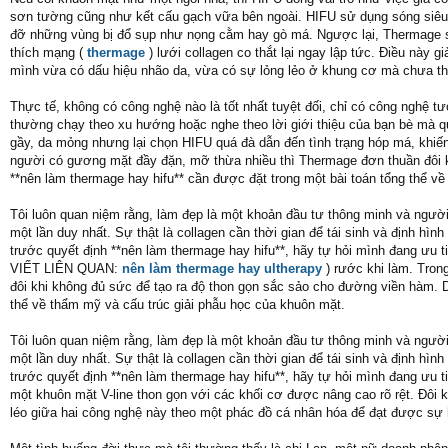
sơn tường cũng như kết cấu gạch vữa bên ngoài. HIFU sử dụng sóng siêu 
đỡ những vùng bị đổ sụp như nọng cằm hay gò má. Ngược lại, Thermage sử
thích mạng (
thermage
) lưới collagen co thắt lại ngay lập tức. Điều này g
mình vừa có dấu hiệu nhão da, vừa có sự lỏng lẻo ở khung cơ mà chưa thự
Thực tế, không có công nghệ nào là tốt nhất tuyệt đối, chỉ có công nghệ tươ
thường chạy theo xu hướng hoặc nghe theo lời giới thiệu của bạn bè mà 
gầy, da mỏng nhưng lại chọn HIFU quá đà dẫn đến tình trạng hóp má, khiến
người có gương mặt đầy đặn, mỡ thừa nhiều thì Thermage đơn thuần đôi k
**nên làm thermage hay hifu** cần được đặt trong một bài toán tổng thể v
Tôi luôn quan niệm rằng, làm đẹp là một khoản đầu tư thông minh và người 
một lần duy nhất. Sự thật là collagen cần thời gian để tái sinh và định hìn
trước quyết định **nên làm thermage hay hifu**, hãy tự hỏi mình đang ưu t
VIẾT LIÊN QUAN:
nên làm thermage hay ultherapy
) rước khi làm. Tron
đôi khi không đủ sức để tạo ra độ thon gọn sắc sảo cho đường viền hàm. D
thể về thẩm mỹ và cấu trúc giải phẫu học của khuôn mặt.
Tôi luôn quan niệm rằng, làm đẹp là một khoản đầu tư thông minh và người 
một lần duy nhất. Sự thật là collagen cần thời gian để tái sinh và định hìn
trước quyết định **nên làm thermage hay hifu**, hãy tự hỏi mình đang ưu ti
một khuôn mặt V-line thon gọn với các khối cơ được nâng cao rõ rệt. Đôi k
léo giữa hai công nghệ này theo một phác đồ cá nhân hóa để đạt được sự h