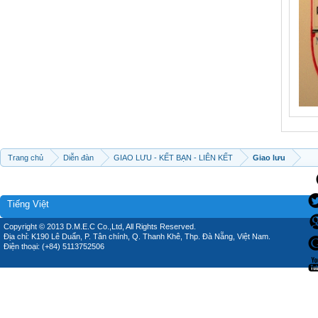
Trang chủ
Diễn đàn
GIAO LƯU - KẾT BẠN - LIÊN KẾT
Giao lưu
Tiếng Việt
Copyright © 2013 D.M.E.C Co.,Ltd, All Rights Reserved.
Địa chỉ: K190 Lê Duẩn, P. Tân chính, Q. Thanh Khê, Thp. Đà Nẵng, Việt Nam.
Điện thoại: (+84) 5113752506