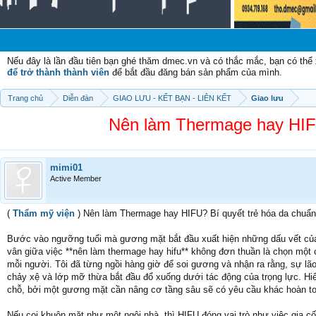
Nếu đây là lần đầu tiên bạn ghé thăm dmec.vn và có thắc mắc, bạn có th
để trở thành thành viên
để bắt đầu đăng bán sản phẩm của mình.
Trang chủ
Diễn đàn
GIAO LƯU - KẾT BẠN - LIÊN KẾT
Giao lưu
Nên làm Thermage hay HIFU
mimi01
Active Member
(
Thẩm mỹ viện
) Nên làm Thermage hay HIFU? Bí quyết trẻ hóa da chuẩ
Bước vào ngưỡng tuổi mà gương mặt bắt đầu xuất hiện những dấu vết của
vân giữa việc **nên làm thermage hay hifu** không đơn thuần là chọn một cá
mỗi người. Tôi đã từng ngồi hàng giờ để soi gương và nhận ra rằng, sự lã
chảy xệ và lớp mỡ thừa bắt đầu đổ xuống dưới tác động của trọng lực. Hiể
chỗ, bởi một gương mặt cần nâng cơ tầng sâu sẽ có yêu cầu khác hoàn toà
Nếu coi khuôn mặt như một ngôi nhà, thì HIFU đóng vai trò như việc gia cố