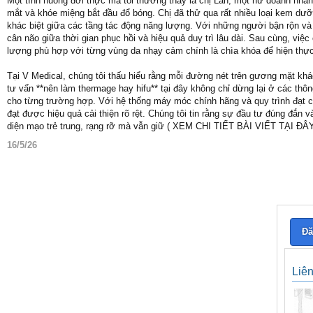
Một tình huống đời thực mà tôi thường thấy là chị Lan, một nữ doanh nhân 
mắt và khóe miệng bắt đầu đổ bóng. Chị đã thử qua rất nhiều loại kem dư
khác biệt giữa các tầng tác động năng lượng. Với những người bận rộn và đ
cân não giữa thời gian phục hồi và hiệu quả duy trì lâu dài. Sau cùng, việc
lượng phù hợp với từng vùng da nhạy cảm chính là chìa khóa để hiện thực
Tại V Medical, chúng tôi thấu hiểu rằng mỗi đường nét trên gương mặt k
tư vấn **nên làm thermage hay hifu** tại đây không chỉ dừng lại ở các thô
cho từng trường hợp. Với hệ thống máy móc chính hãng và quy trình đạt c
đạt được hiệu quả cải thiện rõ rệt. Chúng tôi tin rằng sự đầu tư đúng đắn 
diện mạo trẻ trung, rạng rỡ mà vẫn giữ ( XEM CHI TIẾT BÀI VIẾT TẠI ĐÂ
16/5/26
Đă
Liê