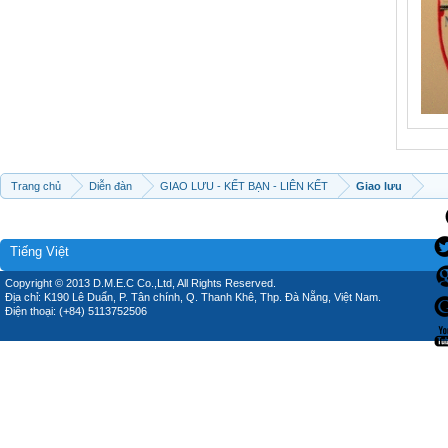
Trang chủ
Diễn đàn
GIAO LƯU - KẾT BẠN - LIÊN KẾT
Giao lưu
Tiếng Việt
Copyright © 2013 D.M.E.C Co.,Ltd, All Rights Reserved.
Địa chỉ: K190 Lê Duẩn, P. Tân chính, Q. Thanh Khê, Thp. Đà Nẵng, Việt Nam.
Điện thoại: (+84) 5113752506