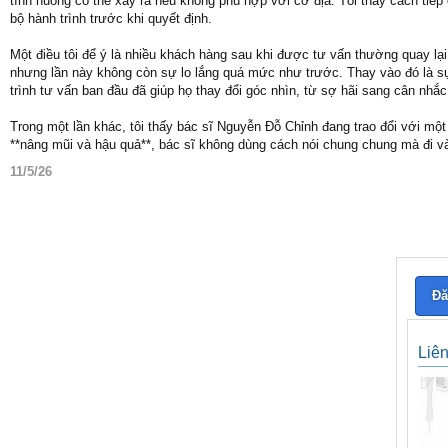
tình huống có thể xảy ra nếu không phù hợp với cơ địa. Tôi thấy cách tiếp
bộ hành trình trước khi quyết định.
Một điều tôi để ý là nhiều khách hàng sau khi được tư vấn thường quay lại
nhưng lần này không còn sự lo lắng quá mức như trước. Thay vào đó là s
trình tư vấn ban đầu đã giúp họ thay đổi góc nhìn, từ sợ hãi sang cân nhắ
Trong một lần khác, tôi thấy bác sĩ Nguyễn Đỗ Chỉnh đang trao đổi với một
**nâng mũi và hậu quả**, bác sĩ không dùng cách nói chung chung mà đi 
11/5/26
Đă
Liê