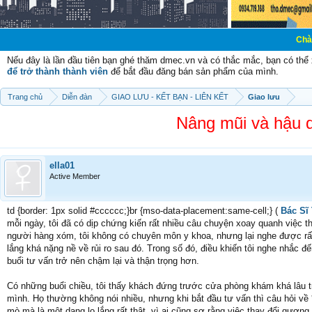
Chào mừng các b
Nếu đây là lần đầu tiên bạn ghé thăm dmec.vn và có thắc mắc, bạn có th
để trở thành thành viên
để bắt đầu đăng bán sản phẩm của mình.
Trang chủ
Diễn đàn
GIAO LƯU - KẾT BẠN - LIÊN KẾT
Giao lưu
Nâng mũi và hậu q
ella01
Active Member
td {border: 1px solid #cccccc;}br {mso-data-placement:same-cell;} (
Bác Sĩ
mỗi ngày, tôi đã có dịp chứng kiến rất nhiều câu chuyện xoay quanh việc 
người hàng xóm, tôi không có chuyên môn y khoa, nhưng lại nghe được rất 
lắng khá nặng nề về rủi ro sau đó. Trong số đó, điều khiến tôi nghe nhắc 
buổi tư vấn trở nên chậm lại và thận trọng hơn.
Có những buổi chiều, tôi thấy khách đứng trước cửa phòng khám khá lâu 
mình. Họ thường không nói nhiều, nhưng khi bắt đầu tư vấn thì câu hỏi về 
mò mà là một dạng lo lắng rất thật, vì ai cũng sợ rằng việc thay đổi gươ