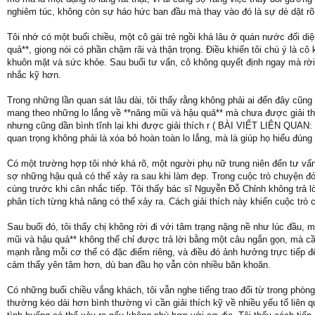
nghiêm túc, không còn sự háo hức ban đầu mà thay vào đó là sự dè dặt rõ 
Tôi nhớ có một buổi chiều, một cô gái trẻ ngồi khá lâu ở quán nước đối d
quả**, giọng nói có phần chậm rãi và thận trọng. Điều khiến tôi chú ý là 
khuôn mặt và sức khỏe. Sau buổi tư vấn, cô không quyết định ngay mà rời 
nhắc kỹ hơn.
Trong những lần quan sát lâu dài, tôi thấy rằng không phải ai đến đây cũng 
mang theo những lo lắng về **nâng mũi và hậu quả** mà chưa được giải th
nhưng cũng dần bình tĩnh lại khi được giải thích r ( BÀI VIẾT LIÊN QUAN:
quan trọng không phải là xóa bỏ hoàn toàn lo lắng, mà là giúp họ hiểu đúng
Có một trường hợp tôi nhớ khá rõ, một người phụ nữ trung niên đến tư vấn
sợ những hậu quả có thể xảy ra sau khi làm đẹp. Trong cuộc trò chuyện đó
cùng trước khi cân nhắc tiếp. Tôi thấy bác sĩ Nguyễn Đỗ Chỉnh không trả lờ
phân tích từng khả năng có thể xảy ra. Cách giải thích này khiến cuộc trò 
Sau buổi đó, tôi thấy chị không rời đi với tâm trạng nặng nề như lúc đầu, 
mũi và hậu quả** không thể chỉ được trả lời bằng một câu ngắn gọn, mà cầ
mạnh rằng mỗi cơ thể có đặc điểm riêng, và điều đó ảnh hưởng trực tiếp 
cảm thấy yên tâm hơn, dù ban đầu họ vẫn còn nhiều băn khoăn.
Có những buổi chiều vắng khách, tôi vẫn nghe tiếng trao đổi từ trong phò
thường kéo dài hơn bình thường vì cần giải thích kỹ về nhiều yếu tố liên 