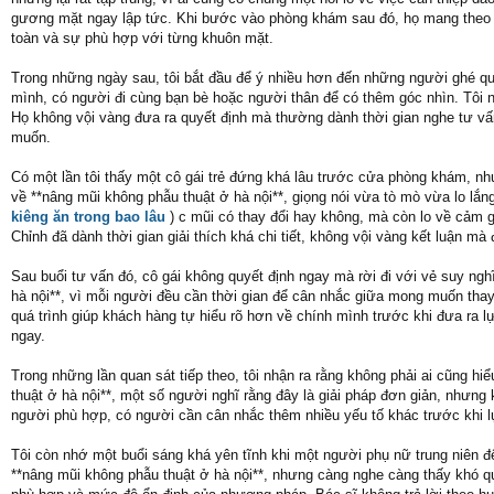
gương mặt ngay lập tức. Khi bước vào phòng khám sau đó, họ mang theo r
toàn và sự phù hợp với từng khuôn mặt.
Trong những ngày sau, tôi bắt đầu để ý nhiều hơn đến những người ghé qu
mình, có người đi cùng bạn bè hoặc người thân để có thêm góc nhìn. Tôi n
Họ không vội vàng đưa ra quyết định mà thường dành thời gian nghe tư vấ
muốn.
Có một lần tôi thấy một cô gái trẻ đứng khá lâu trước cửa phòng khám, n
về **nâng mũi không phẫu thuật ở hà nội**, giọng nói vừa tò mò vừa lo lắ
kiêng ăn trong bao lâu
) c mũi có thay đổi hay không, mà còn lo về cảm g
Chỉnh đã dành thời gian giải thích khá chi tiết, không vội vàng kết luận mà đ
Sau buổi tư vấn đó, cô gái không quyết định ngay mà rời đi với vẻ suy ngh
hà nội**, vì mỗi người đều cần thời gian để cân nhắc giữa mong muốn tha
quá trình giúp khách hàng tự hiểu rõ hơn về chính mình trước khi đưa ra 
ngay.
Trong những lần quan sát tiếp theo, tôi nhận ra rằng không phải ai cũng 
thuật ở hà nội**, một số người nghĩ rằng đây là giải pháp đơn giản, nhưng 
người phù hợp, có người cần cân nhắc thêm nhiều yếu tố khác trước khi l
Tôi còn nhớ một buổi sáng khá yên tĩnh khi một người phụ nữ trung niên đ
**nâng mũi không phẫu thuật ở hà nội**, nhưng càng nghe càng thấy khó quy