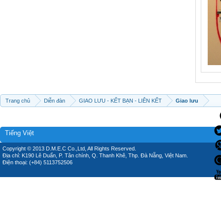
Trang chủ
Diễn đàn
GIAO LƯU - KẾT BẠN - LIÊN KẾT
Giao lưu
Tiếng Việt
Copyright © 2013 D.M.E.C Co.,Ltd, All Rights Reserved.
Địa chỉ: K190 Lê Duẩn, P. Tân chính, Q. Thanh Khê, Thp. Đà Nẵng, Việt Nam.
Điện thoại: (+84) 5113752506