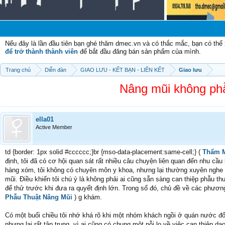
Ch
Nếu đây là lần đầu tiên bạn ghé thăm dmec.vn và có thắc mắc, bạn có th
để trở thành thành viên
để bắt đầu đăng bán sản phẩm của mình.
Trang chủ
Diễn đàn
GIAO LƯU - KẾT BẠN - LIÊN KẾT
Giao lưu
Nâng mũi không phẫu
ella01
Active Member
td {border: 1px solid #cccccc;}br {mso-data-placement:same-cell;} (
Thẩm M
định, tôi đã có cơ hội quan sát rất nhiều câu chuyện liên quan đến nhu c
hàng xóm, tôi không có chuyên môn y khoa, nhưng lại thường xuyên nghe đ
mũi. Điều khiến tôi chú ý là không phải ai cũng sẵn sàng can thiệp phẫu t
để thử trước khi đưa ra quyết định lớn. Trong số đó, chủ đề về các phươn
Phẫu Thuật Nâng Mũi
) g khám.
Có một buổi chiều tôi nhớ khá rõ khi một nhóm khách ngồi ở quán nước đối 
nhưng lại rất tập trung, vì ai cũng có chung một nỗi lo về việc can thiệp da