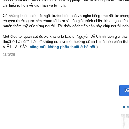
phù hợp và mức độ ổn định của phương pháp. Bác sĩ không trả lời theo hư
chị hiểu rõ hơn về giới hạn và lợi ích.
Có những buổi chiều tôi ngồi trước hiên nhà và nghe tiếng trao đổi từ phò
chuyện thường trở nên chậm rãi hơn vì cần giải thích nhiều khía cạnh liên
muốn thẩm mỹ của từng người. Tôi thấy cách tiếp cận này giúp người nghe 
Một điều tôi quan sát được khá rõ là bác sĩ Nguyễn Đỗ Chỉnh luôn giữ thá
thuật ở hà nội**, bác sĩ không đưa ra một hướng cố định mà luôn phân tí
VIẾT TẠI ĐÂY:
nâng mũi không phẫu thuật ở hà nội
)
11/5/26
Đă
Liê