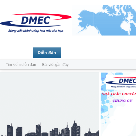
Trang chủ
Diễn đàn
Thành viên
Tìm kiếm diễn đàn
Bài viết gần đây