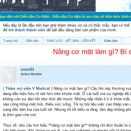
iễn đàn Cơ Điện - Diễn đàn Cơ điện là nơi chia sẽ kiến thức kinh nghiệm trong 
Nếu đây là lần đầu tiên bạn ghé thăm dmec.vn và có thắc mắc, bạn có th
để trở thành thành viên
để bắt đầu đăng bán sản phẩm của mình.
Trang chủ
Diễn đàn
GIAO LƯU - KẾT BẠN - LIÊN KẾT
Giao lưu
Nâng cơ mặt làm gì? Bí q
mimi01
Active Member
(
Thẩm mỹ viện V Medical
) Nâng cơ mặt làm gì? Câu hỏi này thường xuất
đang dần hiện hữu rõ nét hơn trên khuôn mặt. Ở cái tuổi mà sự nghiệp đã ổ
không còn sự đàn hồi như thời đôi mươi. Những nếp nhăn li ti ở khóe mắt,
nào cũng trông mệt mỏi, thiếu sức sống. Tôi tự hỏi liệu việc can thiệp và
sang dốc bên kia của tuổi trẻ. Nhưng rồi tôi hiểu ra rằng, làm đẹp không p
bị thời gian che mờ.
Thực tế, nhu cầu tìm hiểu **nâng cơ mặt làm gì** không chỉ đơn thuần là v
sâu bên trong. Khi chúng ta già đi, các sợi collagen và elastin vốn là kh