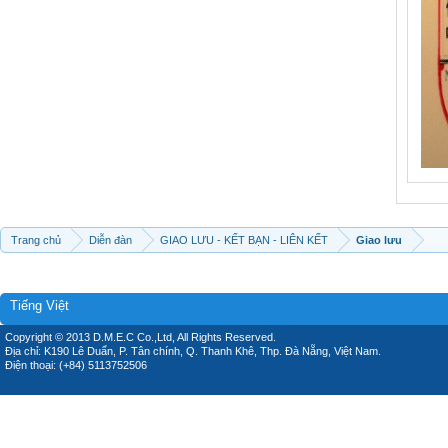
Trang chủ
Diễn đàn
GIAO LƯU - KẾT BẠN - LIÊN KẾT
Giao lưu
Tiếng Việt
Copyright © 2013 D.M.E.C Co.,Ltd, All Rights Reserved.
Địa chỉ: K190 Lê Duẩn, P. Tân chính, Q. Thanh Khê, Thp. Đà Nẵng, Việt Nam.
Điện thoại: (+84) 5113752506