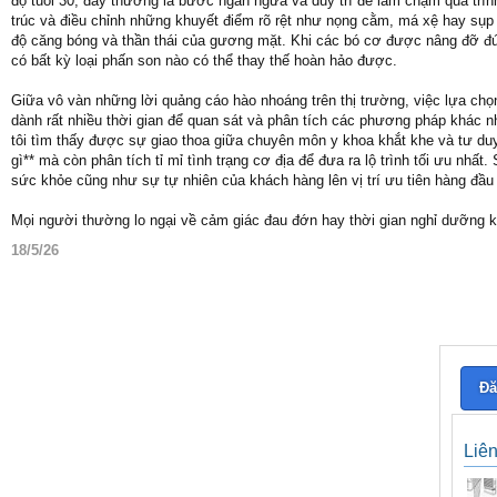
độ tuổi 30, đây thường là bước ngăn ngừa và duy trì để làm chậm quá trình
trúc và điều chỉnh những khuyết điểm rõ rệt như nọng cằm, má xệ hay sụ
độ căng bóng và thần thái của gương mặt. Khi các bó cơ được nâng đỡ đúng
có bất kỳ loại phấn son nào có thể thay thế hoàn hảo được.
Giữa vô vàn những lời quảng cáo hào nhoáng trên thị trường, việc lựa chọn 
dành rất nhiều thời gian để quan sát và phân tích các phương pháp khác nh
tôi tìm thấy được sự giao thoa giữa chuyên môn y khoa khắt khe và tư duy 
gì** mà còn phân tích tỉ mỉ tình trạng cơ địa để đưa ra lộ trình tối ưu nh
sức khỏe cũng như sự tự nhiên của khách hàng lên vị trí ưu tiên hàng đầu 
Mọi người thường lo ngại về cảm giác đau đớn hay thời gian nghỉ dưỡng
18/5/26
Đă
Liê