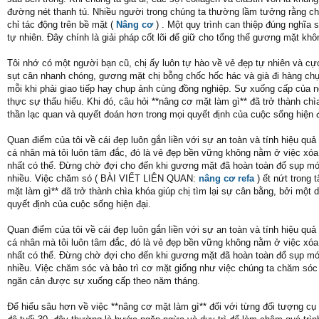
đường nét thanh tú. Nhiều người trong chúng ta thường lầm tưởng rằng ch
chỉ tác động trên bề mặt (
Nâng cơ
) . Một quy trình can thiệp đúng nghĩa 
tự nhiên. Đây chính là giải pháp cốt lõi để giữ cho tổng thể gương mặt khô
Tôi nhớ có một người bạn cũ, chị ấy luôn tự hào về vẻ đẹp tự nhiên và cự
sụt cân nhanh chóng, gương mặt chị bỗng chốc hốc hác và già đi hàng chục t
mỗi khi phải giao tiếp hay chụp ảnh cùng đồng nghiệp. Sự xuống cấp của n
thực sự thấu hiểu. Khi đó, câu hỏi **nâng cơ mặt làm gì** đã trở thành chì
thần lạc quan và quyết đoán hơn trong mọi quyết định của cuộc sống hiện đ
Quan điểm của tôi về cái đẹp luôn gắn liền với sự an toàn và tính hiệu quả
cá nhân mà tôi luôn tâm đắc, đó là vẻ đẹp bền vững không nằm ở việc xóa 
nhất có thể. Đừng chờ đợi cho đến khi gương mặt đã hoàn toàn đổ sụp mới 
nhiều. Việc chăm só ( BÀI VIẾT LIÊN QUAN:
nâng cơ refa
) ết nứt trong 
mặt làm gì** đã trở thành chìa khóa giúp chị tìm lại sự cân bằng, bởi một 
quyết định của cuộc sống hiện đại.
Quan điểm của tôi về cái đẹp luôn gắn liền với sự an toàn và tính hiệu quả
cá nhân mà tôi luôn tâm đắc, đó là vẻ đẹp bền vững không nằm ở việc xóa 
nhất có thể. Đừng chờ đợi cho đến khi gương mặt đã hoàn toàn đổ sụp mới 
nhiều. Việc chăm sóc và bảo trì cơ mặt giống như việc chúng ta chăm sóc
ngăn cản được sự xuống cấp theo năm tháng.
Để hiểu sâu hơn về việc **nâng cơ mặt làm gì** đối với từng đối tượng c