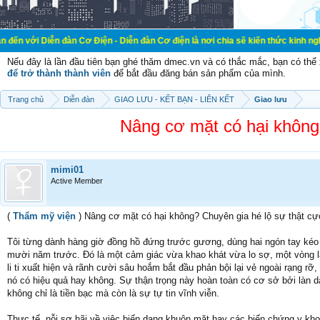
n đàn Cơ Điện - Diễn đàn Cơ điện là nơi chia sẽ kiến thức kinh nghiệm trong lã
Nếu đây là lần đầu tiên bạn ghé thăm dmec.vn và có thắc mắc, bạn có th
để trở thành thành viên
để bắt đầu đăng bán sản phẩm của mình.
Trang chủ
Diễn đàn
GIAO LƯU - KẾT BẠN - LIÊN KẾT
Giao lưu
Nâng cơ mặt có hại không?
mimi01
Active Member
(
Thẩm mỹ viện
) Nâng cơ mặt có hại không? Chuyên gia hé lộ sự thật cự
Tôi từng dành hàng giờ đồng hồ đứng trước gương, dùng hai ngón tay ké
mười năm trước. Đó là một cảm giác vừa khao khát vừa lo sợ, một vòng lặ
li ti xuất hiện và rãnh cười sâu hoắm bắt đầu phản bội lại vẻ ngoài rạng rỡ
nó có hiệu quả hay không. Sự thận trọng này hoàn toàn có cơ sở bởi làn da v
không chỉ là tiền bạc mà còn là sự tự tin vĩnh viễn.
Thực tế, nỗi sợ hãi về việc biến dạng khuôn mặt hay các biến chứng y kho