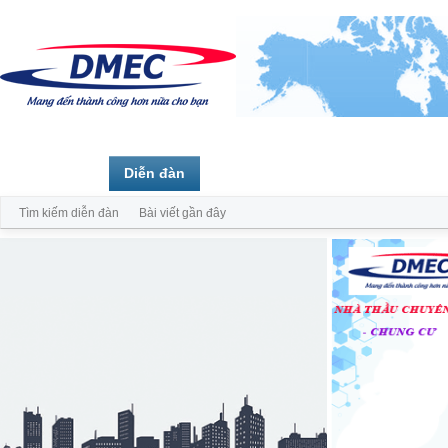
Trang chủ
Diễn đàn
Thành viên
Tìm kiếm diễn đàn
Bài viết gần đây