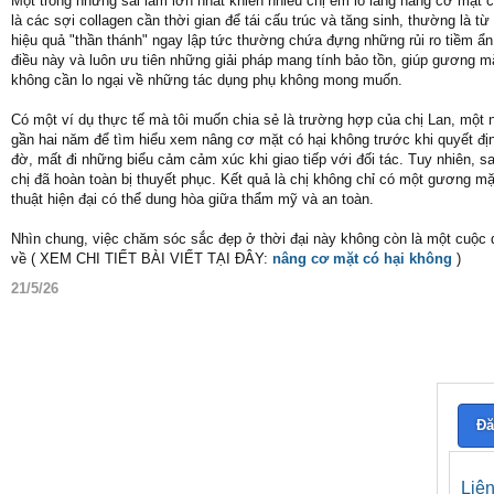
Một trong những sai lầm lớn nhất khiến nhiều chị em lo lắng nâng cơ mặt 
là các sợi collagen cần thời gian để tái cấu trúc và tăng sinh, thường là
hiệu quả "thần thánh" ngay lập tức thường chứa đựng những rủi ro tiềm ẩ
điều này và luôn ưu tiên những giải pháp mang tính bảo tồn, giúp gương m
không cần lo ngại về những tác dụng phụ không mong muốn.
Có một ví dụ thực tế mà tôi muốn chia sẻ là trường hợp của chị Lan, một n
gần hai năm để tìm hiểu xem nâng cơ mặt có hại không trước khi quyết định
đờ, mất đi những biểu cảm cảm xúc khi giao tiếp với đối tác. Tuy nhiên, 
chị đã hoàn toàn bị thuyết phục. Kết quả là chị không chỉ có một gương m
thuật hiện đại có thể dung hòa giữa thẩm mỹ và an toàn.
Nhìn chung, việc chăm sóc sắc đẹp ở thời đại này không còn là một cuộc 
về ( XEM CHI TIẾT BÀI VIẾT TẠI ĐÂY:
nâng cơ mặt có hại không
)
21/5/26
Đă
Liê