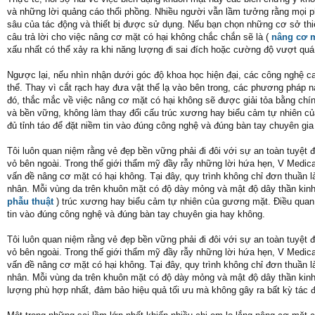
và những lời quảng cáo thổi phồng. Nhiều người vẫn lầm tưởng rằng mọi p
sâu của tác động và thiết bị được sử dụng. Nếu bạn chọn những cơ sở thiế
câu trả lời cho việc nâng cơ mặt có hại không chắc chắn sẽ là (
nâng cơ 
xấu nhất có thể xảy ra khi năng lượng đi sai đích hoặc cường độ vượt qu
Ngược lại, nếu nhìn nhận dưới góc độ khoa học hiện đại, các công nghệ c
thể. Thay vì cắt rạch hay đưa vật thể lạ vào bên trong, các phương pháp 
đó, thắc mắc về việc nâng cơ mặt có hại không sẽ được giải tỏa bằng chính
và bền vững, không làm thay đổi cấu trúc xương hay biểu cảm tự nhiên củ
đủ tỉnh táo để đặt niềm tin vào đúng công nghệ và đúng bàn tay chuyên gia
Tôi luôn quan niệm rằng vẻ đẹp bền vững phải đi đôi với sự an toàn tuyệt 
vỏ bên ngoài. Trong thế giới thẩm mỹ đầy rẫy những lời hứa hẹn, V Medical
vấn đề nâng cơ mặt có hại không. Tại đây, quy trình không chỉ đơn thuần l
nhân. Mỗi vùng da trên khuôn mặt có độ dày mỏng và mật độ dây thần ki
phẫu thuật
) trúc xương hay biểu cảm tự nhiên của gương mặt. Điều quan t
tin vào đúng công nghệ và đúng bàn tay chuyên gia hay không.
Tôi luôn quan niệm rằng vẻ đẹp bền vững phải đi đôi với sự an toàn tuyệt 
vỏ bên ngoài. Trong thế giới thẩm mỹ đầy rẫy những lời hứa hẹn, V Medical
vấn đề nâng cơ mặt có hại không. Tại đây, quy trình không chỉ đơn thuần l
nhân. Mỗi vùng da trên khuôn mặt có độ dày mỏng và mật độ dây thần kinh
lượng phù hợp nhất, đảm bảo hiệu quả tối ưu mà không gây ra bất kỳ tác đ