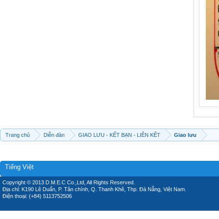
Trang chủ
Diễn đàn
GIAO LƯU - KẾT BẠN - LIÊN KẾT
Giao lưu
Tiếng Việt
Copyright © 2013 D.M.E.C Co.,Ltd, All Rights Reserved.
Địa chỉ: K190 Lê Duẩn, P. Tân chính, Q. Thanh Khê, Thp. Đà Nẵng, Việt Nam.
Điện thoại: (+84) 5113752506