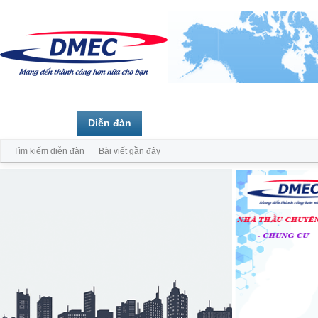
Trang chủ
Diễn đàn
Thành viên
Tìm kiếm diễn đàn
Bài viết gần đây