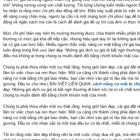
trời" không tương xứng với chất lượng. Tôi từng chứng kiến nhiều người 
họ nhận ra rằng mức chi phí dao động rất lớn. Điều này xuất phát từ việc
để nâng cung chân mày, người lại cần cả một mạng lưới chỉ phức tạp để tái
động về ngân sách mà còn là cách để đánh giá độ uy tín của đơn vị thực hi
Mức chi phí hiện nay trên thị trường thường được chia thành nhiều phân kh
thường có mức giá khá dễ tiếp cận, nhưng hiệu quả duy trì lại không quá d
lại có giá cao hơn hẳn. Nhiều người thắc mắc nâng cơ mặt bằng chỉ giá bao
luôn đúng trong lĩnh vực làm đẹp. Những gói dịch vụ giá rẻ bất ngờ thường
điều mà không ai trong chúng ta muốn đánh đổi bằng chính khuôn mặt của
Chúng ta phải thừa nhận một sự thật rằng, trong giới làm đẹp, cái giá đắt
lầm từ việc chọn sai nơi thực hiện. Một ca căng chỉ thành công phải đảm
nâng cơ mặt bằng chỉ giá bao nhiêu, bạn cần nhìn vào giá trị lâu dài mà nó 
gương. Đầu tư cho nha ( BÀI VIẾT LIÊN QUAN:
cách nâng cơ mặt bị ch
đẹp. Những gói dịch vụ giá rẻ bất ngờ thường đi kèm với rủi ro về chất lư
chúng ta muốn đánh đổi bằng chính khuôn mặt của mình.
Chúng ta phải thừa nhận một sự thật rằng, trong giới làm đẹp, cái giá đắt
lầm từ việc chọn sai nơi thực hiện. Một ca căng chỉ thành công phải đảm
nâng cơ mặt bằng chỉ giá bao nhiêu, bạn cần nhìn vào giá trị lâu dài mà nó 
gương. Đầu tư cho nhan sắc là một loại đầu tư có lãi nhất, miễn là chúng 
Tôi tin rằng việc làm đẹp không nên là một cuộc chạy đua về giá, mà nên l