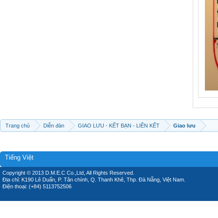
Trang chủ
Diễn đàn
GIAO LƯU - KẾT BẠN - LIÊN KẾT
Giao lưu
Tiếng Việt
Copyright © 2013 D.M.E.C Co.,Ltd, All Rights Reserved.
Địa chỉ: K190 Lê Duẩn, P. Tân chính, Q. Thanh Khê, Thp. Đà Nẵng, Việt Nam.
Điện thoại: (+84) 5113752506