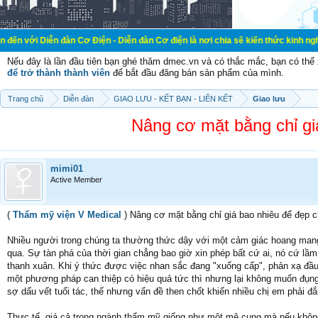
 đàn Cơ Điện - Diễn đàn Cơ điện là nơi chia sẽ kiến thức kinh nghiệm trong lã
Nếu đây là lần đầu tiên bạn ghé thăm dmec.vn và có thắc mắc, bạn có th
để trở thành thành viên
để bắt đầu đăng bán sản phẩm của mình.
Trang chủ
Diễn đàn
GIAO LƯU - KẾT BẠN - LIÊN KẾT
Giao lưu
Nâng cơ mặt bằng chỉ gi
mimi01
Active Member
(
Thẩm mỹ viện V Medical
) Nâng cơ mặt bằng chỉ giá bao nhiêu để đẹp 
Nhiều người trong chúng ta thường thức dậy với một cảm giác hoang man
qua. Sự tàn phá của thời gian chẳng bao giờ xin phép bất cứ ai, nó cứ lầm
thanh xuân. Khi ý thức được việc nhan sắc đang "xuống cấp", phản xạ đầu 
một phương pháp can thiệp có hiệu quả tức thì nhưng lại không muốn đụng
sợ dấu vết tuổi tác, thế nhưng vấn đề then chốt khiến nhiều chị em phải đ
Thực tế, giá cả trong ngành thẩm mỹ giống như một mê cung mà nếu không tỉ