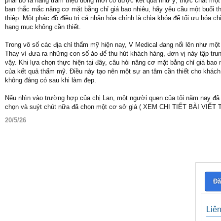
phải bỏ ra hàng trăm triệu đồng mới có được kết quả như ý, thực chất một 
bạn thắc mắc nâng cơ mặt bằng chỉ giá bao nhiêu, hãy yêu cầu một buổi th
thiệp. Một phác đồ điều trị cá nhân hóa chính là chìa khóa để tối ưu hóa 
hạng mục không cần thiết.
Trong vô số các địa chỉ thẩm mỹ hiện nay, V Medical đang nổi lên như một
Thay vì đưa ra những con số ảo để thu hút khách hàng, đơn vị này tập trung
vậy. Khi lựa chọn thực hiện tại đây, câu hỏi nâng cơ mặt bằng chỉ giá ba
của kết quả thẩm mỹ. Điều này tạo nên một sự an tâm cần thiết cho khách 
không đáng có sau khi làm đẹp.
Nếu nhìn vào trường hợp của chị Lan, một người quen của tôi năm nay đã ng
chọn và suýt chút nữa đã chọn một cơ sở giá ( XEM CHI TIẾT BÀI VIẾT
20/5/26
Đă
Liê