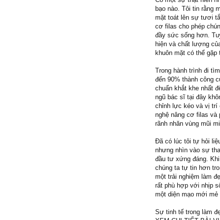
bạo nào. Tôi tin rằng
mặt toát lên sự tươi t
cơ filas cho phép chún
đầy sức sống hơn. Tuy
hiện và chất lượng củ
khuôn mặt có thể gặp 
Trong hành trình đi tìm
đến 90% thành công củ
chuẩn khắt khe nhất đ
ngũ bác sĩ tại đây kh
chỉnh lực kéo và vị tr
nghệ nâng cơ filas và 
rãnh nhăn vùng mũi mi
Đã có lúc tôi tự hỏi l
nhưng nhìn vào sự thay
đầu tư xứng đáng. Khi
chúng ta tự tin hơn t
một trải nghiệm làm đ
rất phù hợp với nhịp s
một diện mạo mới mẻ m
Sự tinh tế trong làm đ