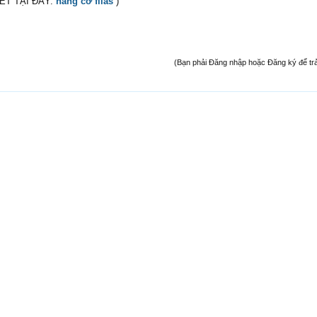
IẾT TẠI ĐÂY:
nâng cơ filas
)
(Bạn phải Đăng nhập hoặc Đăng ký để trả l