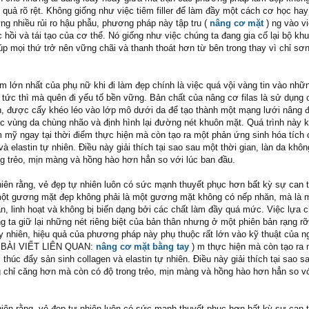
 quả rõ rệt. Không giống như việc tiêm filler để làm đầy một cách cơ học ha
ng nhiều rủi ro hậu phẫu, phương pháp này tập tru (
nâng cơ mặt
) ng vào vi
 hồi và tái tạo của cơ thể. Nó giống như việc chúng ta đang gia cố lại bộ kh
úp mọi thứ trở nên vững chãi và thanh thoát hơn từ bên trong thay vì chỉ sơn
m lớn nhất của phụ nữ khi đi làm đẹp chính là việc quá vội vàng tin vào nhữn
 tức thì mà quên đi yếu tố bền vững. Bản chất của nâng cơ filas là sử dụng 
h, được cấy khéo léo vào lớp mô dưới da để tạo thành một mạng lưới nâng 
ác vùng da chùng nhão và định hình lại đường nét khuôn mặt. Quá trình này 
m mỹ ngay tại thời điểm thực hiện mà còn tạo ra một phản ứng sinh hóa tích 
và elastin tự nhiên. Điều này giải thích tại sao sau một thời gian, làn da khô
g trẻo, mịn màng và hồng hào hơn hẳn so với lúc ban đầu.
hiên rằng, vẻ đẹp tự nhiên luôn có sức mạnh thuyết phục hơn bất kỳ sự can t
 một gương mặt đẹp không phải là một gương mặt không có nếp nhăn, mà là
ắn, linh hoạt và không bị biến dạng bởi các chất làm đầy quá mức. Việc lựa 
g ta giữ lại những nét riêng biệt của bản thân nhưng ở một phiên bản rạng rỡ
 nhiên, hiệu quả của phương pháp này phụ thuộc rất lớn vào kỹ thuật của n
 ( BÀI VIẾT LIÊN QUAN:
nâng cơ mặt bằng tay
) m thực hiện mà còn tạo ra
 thúc đẩy sản sinh collagen và elastin tự nhiên. Điều này giải thích tại sao s
ng chỉ căng hơn mà còn có độ trong trẻo, mịn màng và hồng hào hơn hẳn so vớ
hiên rằng, vẻ đẹp tự nhiên luôn có sức mạnh thuyết phục hơn bất kỳ sự can t