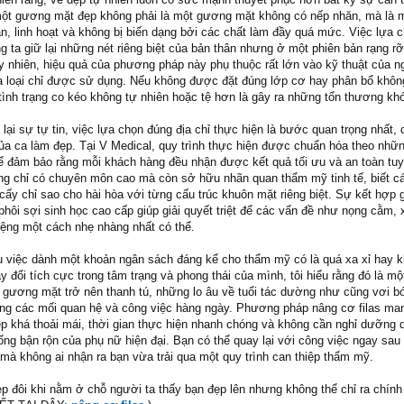
 một gương mặt đẹp không phải là một gương mặt không có nếp nhăn, mà là
ắn, linh hoạt và không bị biến dạng bởi các chất làm đầy quá mức. Việc lựa 
g ta giữ lại những nét riêng biệt của bản thân nhưng ở một phiên bản rạng rỡ
 nhiên, hiệu quả của phương pháp này phụ thuộc rất lớn vào kỹ thuật của n
a loại chỉ được sử dụng. Nếu không được đặt đúng lớp cơ hay phân bổ khôn
tình trạng co kéo không tự nhiên hoặc tệ hơn là gây ra những tổn thương khó
 lại sự tự tin, việc lựa chọn đúng địa chỉ thực hiện là bước quan trọng nhất, 
a ca làm đẹp. Tại V Medical, quy trình thực hiện được chuẩn hóa theo nhữn
ể đảm bảo rằng mỗi khách hàng đều nhận được kết quả tối ưu và an toàn tuyệ
ông chỉ có chuyên môn cao mà còn sở hữu nhãn quan thẩm mỹ tinh tế, biết c
í cấy chỉ sao cho hài hòa với từng cấu trúc khuôn mặt riêng biệt. Sự kết hợp
phôi sợi sinh học cao cấp giúp giải quyết triệt để các vấn đề như nọng cằm,
ệng một cách nhẹ nhàng nhất có thể.
iệu việc dành một khoản ngân sách đáng kể cho thẩm mỹ có là quá xa xỉ hay 
 đổi tích cực trong tâm trạng và phong thái của mình, tôi hiểu rằng đó là m
 gương mặt trở nên thanh tú, những lo âu về tuổi tác dường như cũng vơi bớ
rong các mối quan hệ và công việc hàng ngày. Phương pháp nâng cơ filas ma
ẹp khá thoải mái, thời gian thực hiện nhanh chóng và không cần nghỉ dưỡng d
ống bận rộn của phụ nữ hiện đại. Bạn có thể quay lại với công việc ngay sau
à không ai nhận ra bạn vừa trải qua một quy trình can thiệp thẩm mỹ.
ẹp đôi khi nằm ở chỗ người ta thấy bạn đẹp lên nhưng không thể chỉ ra chính