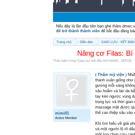
Nếu đây là lần đầu tiên bạn ghé thăm dmec.
để trở thành thành viên
để bắt đầu đăng bá
Trang chủ
Diễn đàn
GIAO LƯU - KẾT BẠN 
Nâng cơ Filas: Bí
Thảo luận trong '
Giao lưu
' bắt đầu bởi
mimi01
,
18/5/26
.
(
Thẩm mỹ viện
) Nhi
thanh xuân giống như 
gương mỗi sáng không 
sâu hoắm và làn da bắ
tay kéo ngược vùng da
trọng lực và thời gian
massage mặt được quản
thể can thiệp sâu vào
mimi01
Active Member
Khi tìm hiểu về giải p
và một người lộ rõ dấ
một lựa chọn cứu cán