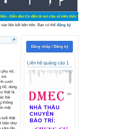
àn Cơ điện là nơi chia sẽ kiến thức kinh nghiệm trong lãnh vực cơ điện, mua b
vào liên kết bên trên. Bạn có thể
đăng ký
Đăng nhập / Đăng ký
Liên hệ quảng cáo 1
i phụ nữ,
 soi
ãnh cười
g hồ, dùng
ự thật là
ác bài
ng không
ôn mặt.
 tuổi thật
t hiện như
g xâm lấn