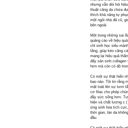
nhưng vẫn đòi hỏi hiệu
thuật căng da chứa đự
thích khả năng tự phục
một ngôi nhà đã cũ, gi
bên ngoài.
Một trong những sai lầ
quảng cáo về hiệu quả
chỉ sinh học siêu mản
tầng, giúp kéo căng c
mang lại hiệu quả thẩ
đẩy sản sinh collagen 
hơn mà còn có độ tron
Có một sự thật hiển n
bạo nào. Tôi tin rằng
mặt toát lên sự tươi t
cơ filas cho phép chún
đầy sức sống hơn. Tuy
hiện và chất lượng c
ứng sinh hóa tích cực,
thời gian, làn da khô
đầu.
Có một sự thật hiển n