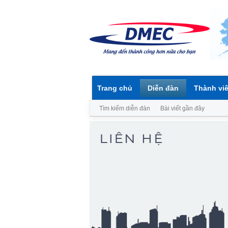
Trang chủ
Diễn đàn
Thành vi
Tìm kiếm diễn đàn
Bài viết gần đây