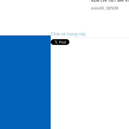
XEM CHI TIẾT BÀI V
mimi01
18/5/26
,
Chia sẻ trang này