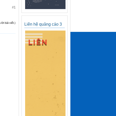
#1
ời bài viết.)
Liên hệ quảng cáo 3