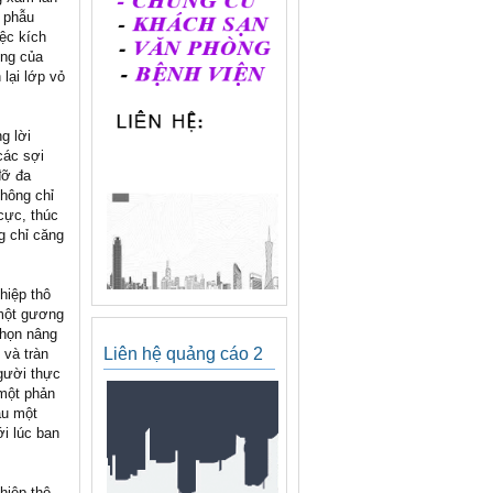
y phẫu
ệc kích
ung của
 lại lớp vỏ
g lời
các sợi
đỡ đa
không chỉ
cực, thúc
ng chỉ căng
hiệp thô
 một gương
chọn nâng
Liên hệ quảng cáo 2
 và tràn
gười thực
 một phản
au một
i lúc ban
hiệp thô