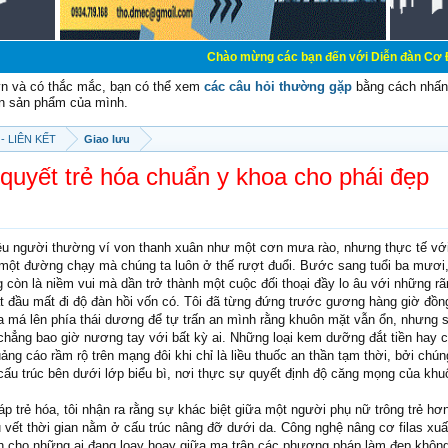
Chào mừng các bạn đến với Diễn đàn Cơ Điện - Diễn đ
vn và có thắc mắc, bạn có thể xem
các câu hỏi thường gặp
bằng cách nhấn 
n sản phẩm của mình.
- LIÊN KẾT
Giao lưu
 quyết trẻ hóa chuẩn y khoa cho phái đẹp
ều người thường ví von thanh xuân như một cơn mưa rào, nhưng thực tế vớ
một đường chạy mà chúng ta luôn ở thế rượt đuổi. Bước sang tuổi ba mươi,
còn là niềm vui mà dần trở thành một cuộc đối thoại đầy lo âu với những r
t đầu mất đi độ đàn hồi vốn có. Tôi đã từng đứng trước gương hàng giờ đồn
 má lên phía thái dương để tự trấn an mình rằng khuôn mặt vẫn ổn, nhưng s
 chẳng bao giờ nương tay với bất kỳ ai. Những loại kem dưỡng đắt tiền hay c
g cáo rầm rộ trên mạng đôi khi chỉ là liều thuốc an thần tạm thời, bởi chú
 cấu trúc bên dưới lớp biểu bì, nơi thực sự quyết định độ căng mọng của khu
háp trẻ hóa, tôi nhận ra rằng sự khác biệt giữa một người phụ nữ trông trẻ hơn
u vết thời gian nằm ở cấu trúc nâng đỡ dưới da. Công nghệ nâng cơ filas xuấ
h cho những ai đang loay hoay giữa ma trận các phương pháp làm đẹp khôn