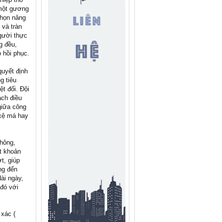
 một gương
chọn nâng
 và tràn
gười thực
g đều,
 hồi phục.
quyết định
g tiêu
t đối. Đội
ách điều
 giữa công
 xệ má hay
không,
ột khoản
t, giúp
ng đến
ài ngày,
 đó với
 xác (