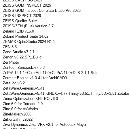
ZEISS CALYPSO 2023
ZEISS GOM INSPECT 2025
ZEISS GOM Inspect Correlate Blade Pro 2025
ZEISS INSPECT 2026
ZEISS Quality Suite
ZEISS-ZEN (Blue) Version 3.7
Zeland IE3D v15.0
Zeland Product Suite 14.62
ZEMAX OpticStudio 2024 R1.1
ZEN 3.3
Zend.Studio.v7.2.1
Zenon.v6.22.SP1.Build
ZenPhoto
Zentech.Zencrack.v7.9.3
ZePrA 12.1.1+ColorAnt 11.0+CoPrA 11.0+DLS 2.1.1 Sets
Zermatt.Engine.v1.0.41.for.ArchiCAD9
ZetaLog v3.2
ZetaWare.Genesis.v5.41
ZetaWare.Genesis.v5.41.KINEX.v4.77.Trinity.v3.51.Trinity.3D.v3.51.ZetaLo
Ziena.Optimization.KNITRO.v6.0
Zinc 6.0 for Tornado 2.0
Zinc.6.0.for.VxWorks
ZineMaker.v2006
Zirkonzahn v2022
Ziva Dynamics Ziva VFX v2.1 for Autodesk Maya