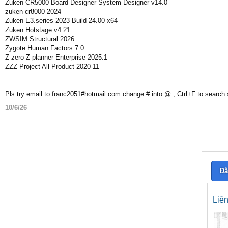
Zuken CR5000 Board Designer System Designer v14.0
zuken cr8000 2024
Zuken E3.series 2023 Build 24.00 x64
Zuken Hotstage v4.21
ZWSIM Structural 2026
Zygote Human Factors.7.0
Z-zero Z-planner Enterprise 2025.1
ZZZ Project All Product 2020-11
Pls try email to franc2051#hotmail.com change # into @ , Ctrl+F to search
10/6/26
Đă
Liê