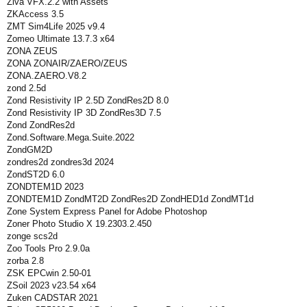
Ziva VFX.2.2 with Assets
ZKAccess 3.5
ZMT Sim4Life 2025 v9.4
Zomeo Ultimate 13.7.3 x64
ZONA ZEUS
ZONA ZONAIR/ZAERO/ZEUS
ZONA.ZAERO.V8.2
zond 2.5d
Zond Resistivity IP 2.5D ZondRes2D 8.0
Zond Resistivity IP 3D ZondRes3D 7.5
Zond ZondRes2d
Zond.Software.Mega.Suite.2022
ZondGM2D
zondres2d zondres3d 2024
ZondST2D 6.0
ZONDTEM1D 2023
ZONDTEM1D ZondMT2D ZondRes2D ZondHED1d ZondMT1d
Zone System Express Panel for Adobe Photoshop
Zoner Photo Studio X 19.2303.2.450
zonge scs2d
Zoo Tools Pro 2.9.0a
zorba 2.8
ZSK EPCwin 2.50-01
ZSoil 2023 v23.54 x64
Zuken CADSTAR 2021