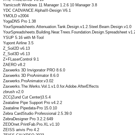
Yamicsoft Windows 11 Manager 1.2.6 10 Manager 3.8
YDC CADVANCE AlphaIII-Design V6.1
YMOLD v2004
YogaDNS Pro 1.38
YourSpreadsheets.Attenuation.Tank.Design.v1.2.Steel.Beam.Design.v1.0
YourSpreadsheets.Building.Near.Trees.Foundation.Design.Spreadsheet v1.
YSUP 5.16 with M-Tool
Yupont Airline 3.5
Z_Soil2D v6.13
Z_Soil3D v6.13
Z+FLaserControl 9.1
ZAERO v8.2
Zaxwerks 3D Invigorator PRO 8.6.0
Zaxwerks 3D ProAnimator 8.6.0
Zaxwerks.ProAnimator.v3.02
Zaxwerks.The.Werks.Vol.1.v1.0.for.Adobe.AfterEffects
zbrush v2.0
ZCC(Zund Cut Center)3.5.4
Zeataline Pipe Support Pro v4.2.2
Zeataline Pipedata-Pro 15.0.10
Zebra CardStudio Professional 2.5.39.0
ZebraDesigner Pro 3.2.2.649
ZEDOnet.PrintFab.Pro.XL.v1.10
ZEISS arivis Pro 4.2