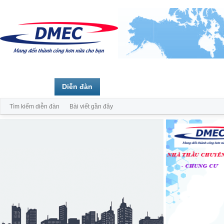
Trang chủ
Diễn đàn
Thành viên
Tìm kiếm diễn đàn
Bài viết gần đây