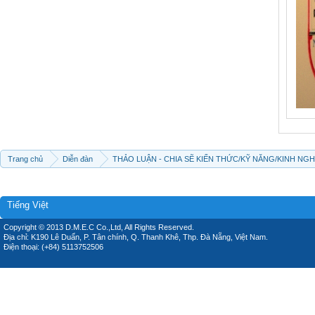
Trang chủ
Diễn đàn
THẢO LUẬN - CHIA SẼ KIẾN THỨC/KỸ NĂNG/KINH NG
Tiếng Việt
Copyright © 2013 D.M.E.C Co.,Ltd, All Rights Reserved.
Địa chỉ: K190 Lê Duẩn, P. Tân chính, Q. Thanh Khê, Thp. Đà Nẵng, Việt Nam.
Điện thoại: (+84) 5113752506