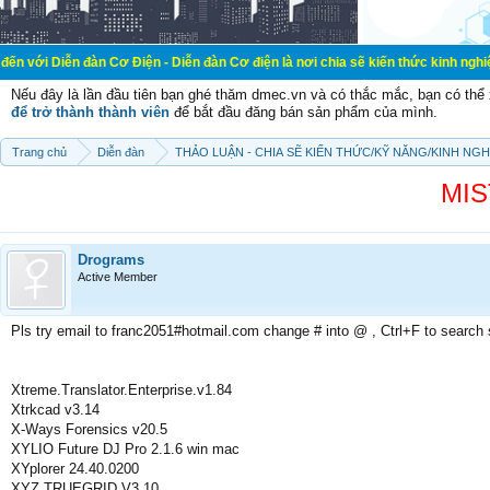
àn Cơ Điện - Diễn đàn Cơ điện là nơi chia sẽ kiến thức kinh nghiệm trong lãnh
Nếu đây là lần đầu tiên bạn ghé thăm dmec.vn và có thắc mắc, bạn có th
để trở thành thành viên
để bắt đầu đăng bán sản phẩm của mình.
Trang chủ
Diễn đàn
THẢO LUẬN - CHIA SẼ KIẾN THỨC/KỸ NĂNG/KINH NG
MIS
Drograms
Active Member
Pls try email to franc2051#hotmail.com change # into @ , Ctrl+F to search
Xtreme.Translator.Enterprise.v1.84
Xtrkcad v3.14
X-Ways Forensics v20.5
XYLIO Future DJ Pro 2.1.6 win mac
XYplorer 24.40.0200
XYZ TRUEGRID V3.10