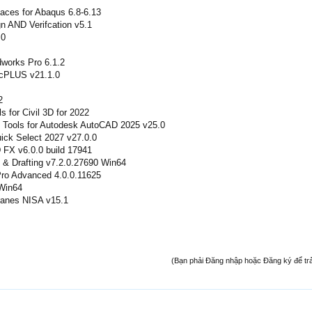
faces for Abaqus 6.8-6.13
 AND Verifcation v5.1
.0
dworks Pro 6.1.2
ucPLUS v21.1.0
2
 for Civil 3D for 2022
 Tools for Autodesk AutoCAD 2025 v25.0
ick Select 2027 v27.0.0
FX v6.0.0 build 17941
& Drafting v7.2.0.27690 Win64
ro Advanced 4.0.0.11625
 Win64
ranes NISA v15.1
(Bạn phải Đăng nhập hoặc Đăng ký để trả l