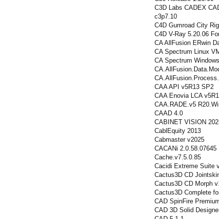
C3D Labs CADEX CAD 
c3p7.10
C4D Gumroad City Rig
C4D V-Ray 5.20.06 Fo
CA AllFusion ERwin Da
CA Spectrum Linux VM
CA Spectrum Windows
CA.AllFusion.Data.Mode
CA.AllFusion.Process.
CAA API v5R13 SP2
CAA Enovia LCA v5R
CAA.RADE.v5 R20.Wi
CAAD 4.0
CABINET VISION 202
CablEquity 2013
Cabmaster v2025
CACANi 2.0.58.07645
Cache.v7.5.0.85
Cacidi Extreme Suite 
Cactus3D CD Jointski
Cactus3D CD Morph v
Cactus3D Complete f
CAD SpinFire Premium
CAD 3D Solid Design
CAD 5.1.1