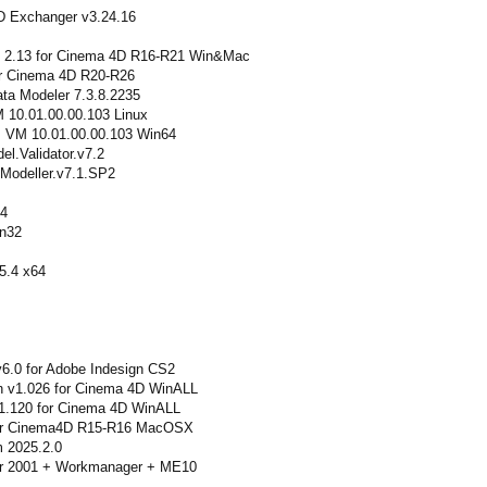
Exchanger v3.24.16
 2.13 for Cinema 4D R16-R21 Win&Mac
r Cinema 4D R20-R26
ta Modeler 7.3.8.2235
 10.01.00.00.103 Linux
 VM 10.01.00.00.103 Win64
l.Validator.v7.2
Modeller.v7.1.SP2
14
n32
5.4 x64
v6.0 for Adobe Indesign CS2
n v1.026 for Cinema 4D WinALL
1.120 for Cinema 4D WinALL
or Cinema4D R15-R16 MacOSX
 2025.2.0
er 2001 + Workmanager + ME10