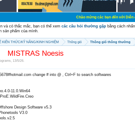
Chào mừng các bạn đến với Diễn đàn Cơ Điện -
vn và có thắc mắc, bạn có thể xem
các câu hỏi thường gặp
bằng cách nhấn 
n sản phẩm của mình.
SẼ KIẾN THỨC/KỸ NĂNG/KINH NGHIỆM
Thông gió
Thông gió thông thường
MISTRAS Noesis
ograms
,
13/5/26
.
e5678#hotmail.com change # into @ , Ctrl+F to search softwares
o.4.0-11.0.Win64
.ProE.WildFire.Creo
fshore Design Software v5.3
Phonetools V3.0
ols.v2.5