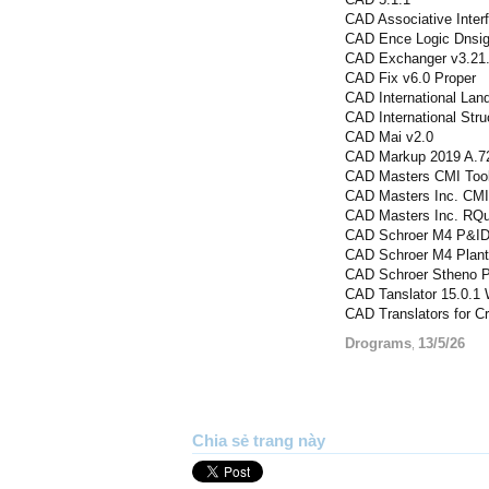
CAD Assoсiative Inter
CAD Ence Logic Dnsign
CAD Exchanger v3.21
CAD Fix v6.0 Proper
CAD International Lan
CAD International Str
CAD Mai v2.0
CAD Markup 2019 A.7
CAD Masters CMI Tools
CAD Masters Inc. CMI
CAD Masters Inc. RQu
CAD Schroer M4 P&ID 
CAD Schroer M4 Plant 
CAD Schroer Stheno P
CAD Tanslator 15.0.1
CAD Translators for C
Drograms
13/5/26
,
Chia sẻ trang này