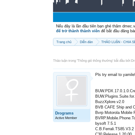
Nếu đây là lần đầu tiên bạn ghé thăm dmec.
để trở thành thành viên
để bắt đầu đăng bá
Trang chủ
Diễn đàn
THẢO LUẬN - CHIA 
Thảo luận trong '
Thông gió thông thường
' bắt đầu bởi
Dr
Pls try email to yamil
BUW.PDX.17.0.1.0.Cre
BUW.Plugins.Suite.for
BuzzXplore.v2.0
BVB CAFE Ship and Of
Bvrp Motorola Mobile 
Drograms
BVRP.Mobile.Phone.To
Active Member
bysoft 7.5.1
C.B.Ferrali.TS85.V3.2
C30 Release 1.20.00