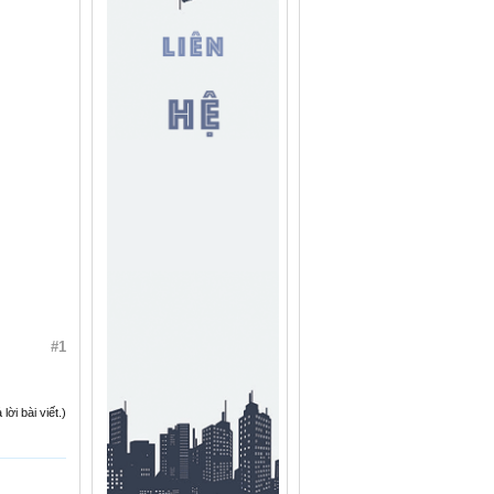
#1
ời bài viết.)