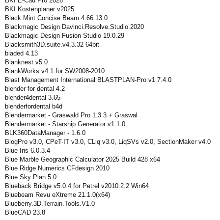
BKI E-Cad Pro 2026
BKI Kostenplaner v2025
Black Mint Concise Beam 4.66.13.0
Blackmagic Design Davinci.Resolve.Studio.2020
Blackmagic Design Fusion Studio 19.0.29
Blacksmith3D.suite.v4.3.32 64bit
bladed 4.13
Blanknest.v5.0
BlankWorks v4.1 for SW2008-2010
Blast Management International BLASTPLAN-Pro v1.7.4.0
blender for dental 4.2
blender4dental 3.65
blenderfordental b4d
Blendermarket - Graswald Pro 1.3.3 + Graswal
Blendermarket - Starship Generator v1.1.0
BLK360DataManager - 1.6.0
BlogPro v3.0, CPeT-IT v3.0, CLiq v3.0, LiqSVs v2.0, SectionMaker v4.0
Blue Iris 6.0.3.4
Blue Marble Geographic Calculator 2025 Build 428 x64
Blue Ridge Numerics CFdesign 2010
Blue Sky Plan 5.0
Blueback Bridge v5.0.4 for Petrel v2010.2.2 Win64
Bluebeam Revu eXtreme 21.1.0(x64)
Blueberry.3D.Terrain.Tools.V1.0
BlueCAD 23.8