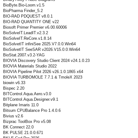
BioByte.Bio-Loom.v1.5
BioPharma Finder_5.2
BIO-RAD PDQUEST v8.0.1
BIO-RAD QUANTITY ONE v22
Biosoft Primer Premier v6.00.60006
BioSolveIT.LeadIT.v2.3.2
BioSolveIT.ReCore.v1.8.14
BioSolvetIT infiniSee 2025.V7.0.0.Win64
BioSolvetIT SeeSAR v2026.V15.0.0.Win64
BioStat.2007.v3.2-YAG
BIOVIA Discovery Studio Client 2024 v24.1.0.23
BIOVIA Materials Studio 2022
BIOVIA Pipeline Pilot 2026 v26.1.0.1865 x64
BIOVIA TURBOMOLE 7.7.1 & TmoleX 2023
biowin v6.33
Bispec 2.20
BITControl.Aqua.Aero.v3.0
BITControl.Aqua.Designer.v9.1
Bitplane Imaris 11.0
Bitsum CPUBalance Pro 1.4.0.6
Bivius v2.6
Bizprac ToolBox Pro v5.08
BK Connect 22.0
BK PULSE 21.0.0.671