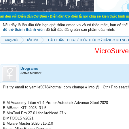
 đàn Cơ Điện - Diễn đàn Cơ điện là nơi chia sẽ kiến thức kinh nghiệm trong lã
Nếu đây là lần đầu tiên bạn ghé thăm dmec.vn và có thắc mắc, bạn có th
để trở thành thành viên
để bắt đầu đăng bán sản phẩm của mình.
Trang chủ
Diễn đàn
THẢO LUẬN - CHIA SẼ KIẾN THỨC/KỸ NĂNG/KINH NG
MicroSurve
Drograms
Active Member
Pls try email to yamile5678#hotmail.com change # into @ , Ctrl+F to searc
BIM Academy Titan v1.4 Pro for Autodesk Advance Steel 2020
BIMBase_KIT_2023_R1.5
BIMmTool Pro 27.01 for Archicad 27.x
BiMTOOLS v2021
BIMware Master 2026 v15.2.0
Binary Alloy Phase Diagrams