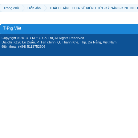
Trang chủ
Diễn đàn
THẢO LUẬN - CHIA SẼ KIẾN THỨC/KỸ NĂNG/KINH NG
Tiếng Việt
Copyright © 2013 D.M.E.C Co.,Ltd, All Rights Reserved.
Địa chỉ: K190 Lê Duẩn, P. Tân chính, Q. Thanh Khê, Thp. Đà Nẵng, Việt Nam.
Điện thoại: (+84) 5113752506