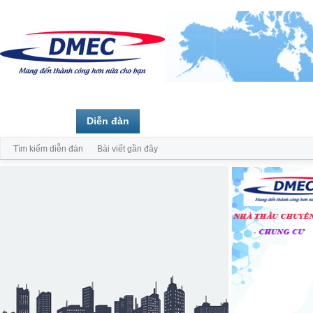
Trang chủ
Diễn đàn
Thành viên
Tìm kiếm diễn đàn
Bài viết gần đây