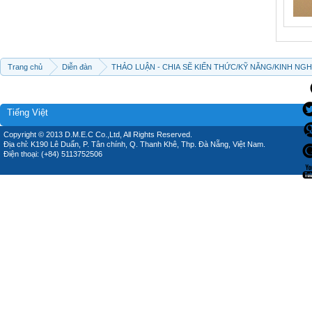
Trang chủ
Diễn đàn
THẢO LUẬN - CHIA SẼ KIẾN THỨC/KỸ NĂNG/KINH NG
Tiếng Việt
Copyright © 2013 D.M.E.C Co.,Ltd, All Rights Reserved.
Địa chỉ: K190 Lê Duẩn, P. Tân chính, Q. Thanh Khê, Thp. Đà Nẵng, Việt Nam.
Điện thoại: (+84) 5113752506