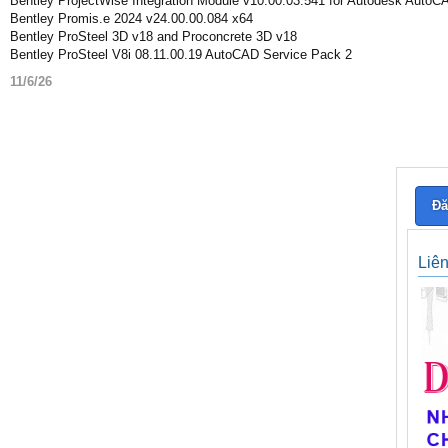
Bentley ProjectWise Integration Module v10.00.03.541 for Autodesk AutoC
Bentley Promis.e 2024 v24.00.00.084 x64
Bentley ProSteel 3D v18 and Proconcrete 3D v18
Bentley ProSteel V8i 08.11.00.19 AutoCAD Service Pack 2
11/6/26
Đă
Liê