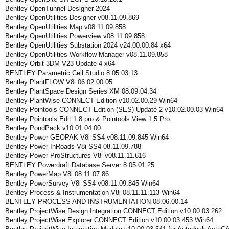
Bentley OpenTunnel Designer 2024
Bentley OpenUtilities Designer v08.11.09.869
Bentley OpenUtilities Map v08.11.09.858
Bentley OpenUtilities Powerview v08.11.09.858
Bentley OpenUtilities Substation 2024 v24.00.00.84 x64
Bentley OpenUtilities Workflow Manager v08.11.09.858
Bentley Orbit 3DM V23 Update 4 x64
BENTLEY Parametric Cell Studio 8.05.03.13
Bentley PlantFLOW V8i 06.02.00.05
Bentley PlantSpace Design Series XM 08.09.04.34
Bentley PlantWise CONNECT Edition v10.02.00.29 Win64
Bentley Pointools CONNECT Edition (SES) Update 2 v10.02.00.03 Win64
Bentley Pointools Edit 1.8 pro & Pointools View 1.5 Pro
Bentley PondPack v10.01.04.00
Bentley Power GEOPAK V8i SS4 v08.11.09.845 Win64
Bentley Power InRoads V8i SS4 08.11.09.788
Bentley Power ProStructures V8i v08.11.11.616
BENTLEY Powerdraft Database Server 8.05.01.25
Bentley PowerMap V8i 08.11.07.86
Bentley PowerSurvey V8i SS4 v08.11.09.845 Win64
Bentley Process & Instrumentation V8i 08.11.11.113 Win64
BENTLEY PROCESS AND INSTRUMENTATION 08.06.00.14
Bentley ProjectWise Design Integration CONNECT Edition v10.00.03.262
Bentley ProjectWise Explorer CONNECT Edition v10.00.03.453 Win64