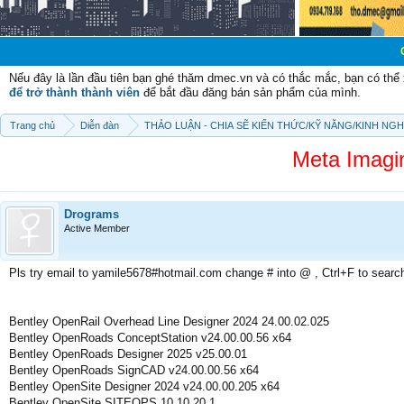
Chào mừng cá
Nếu đây là lần đầu tiên bạn ghé thăm dmec.vn và có thắc mắc, bạn có th
để trở thành thành viên
để bắt đầu đăng bán sản phẩm của mình.
Trang chủ
Diễn đàn
THẢO LUẬN - CHIA SẼ KIẾN THỨC/KỸ NĂNG/KINH NG
Meta Imagi
Drograms
Active Member
Pls try email to yamile5678#hotmail.com change # into @ , Ctrl+F to searc
Bentley OpenRail Overhead Line Designer 2024 24.00.02.025
Bentley OpenRoads ConceptStation v24.00.00.56 x64
Bentley OpenRoads Designer 2025 v25.00.01
Bentley OpenRoads SignCAD v24.00.00.56 x64
Bentley OpenSite Designer 2024 v24.00.00.205 x64
Bentley OpenSite SITEOPS 10.10.20.1