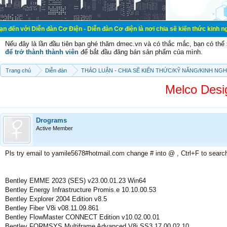
ễn đàn Cơ Điện - Diễn đàn Cơ điện là nơi chia sẽ kiến thức kinh nghiệm trong l
Nếu đây là lần đầu tiên bạn ghé thăm dmec.vn và có thắc mắc, bạn có th
để trở thành thành viên
để bắt đầu đăng bán sản phẩm của mình.
Trang chủ
Diễn đàn
THẢO LUẬN - CHIA SẼ KIẾN THỨC/KỸ NĂNG/KINH NG
Melco Desi
Drograms
Active Member
Pls try email to yamile5678#hotmail.com change # into @ , Ctrl+F to searc
Bentley EMME 2023 (SES) v23.00.01.23 Win64
Bentley Energy Infrastructure Promis.e 10.10.00.53
Bentley Explorer 2004 Edition v8.5
Bentley Fiber V8i v08.11.09.861
Bentley FlowMaster CONNECT Edition v10.02.00.01
Bentley FORMSYS Multiframe Advanced V8i SS3 17.00.02.10