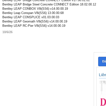
Bentley LEAP Bridge Concrete CONNECT Edition v17.00.01.01
Bentley LEAP Bridge Steel Concrete CONNECT Edition 18.02.00.12
Bentley LEAP CONBOX V8i(SS6) v14.00.00.19
Bentley Leap Conspan V8i(SS6) 13.00.00.68
Bentley LEAP CONSPLICE v01.03.00.03
Bentley LEAP Geomath V8i(SS6) v14.00.00.19
Bentley LEAP RC-Pier V8i(SS6) v14.00.00.19
10/6/26
Đă
Liê