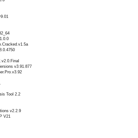
v9.01
32_64
1.0.0
o.Cracked.v1.5a
8.0.4750
R.v2.0.Final
ersions v3.91.877
er.Pro.v3.92
1
s Tool 2.2
ions v2.2.9
P V21