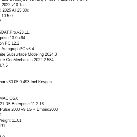
 2022 v10.1a
 2025 AI 25.30c
 10.5.0
7
DAT.Pro.v23.11.
prise 13.0 x64
ph PC 12.2
ft AutographPC v6.4
ite Subsurface Modeling 2024.3
ite.GeoMechanics.2022.2.584
.7.5
ar v30.05.0.493 Incl Keygen
r MAC OSX
21 R5 Enterprise 11.2.16
Pulse 2000 v9.1G + Embird2003
0
Weight 11.01
2R1
6.0