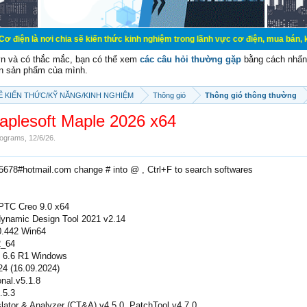
 chia sẽ kiến thức kinh nghiệm trong lãnh vực cơ điện, mua bán, ký gửi, cho th
vn và có thắc mắc, bạn có thể xem
các câu hỏi thường gặp
bằng cách nhấn 
n sản phẩm của mình.
SẼ KIẾN THỨC/KỸ NĂNG/KINH NGHIỆM
Thông gió
Thông gió thông thường
aplesoft Maple 2026 x64
ograms
,
12/6/26
.
e5678#hotmail.com change # into @ , Ctrl+F to search softwares
 PTC Creo 9.0 x64
amic Design Tool 2021 v2.14
.442 Win64
2_64
 6.6 R1 Windows
4 (16.09.2024)
nal.v5.1.8
.5.3
lator & Analyzer (CT&A) v4.5.0, PatchTool v4.7.0