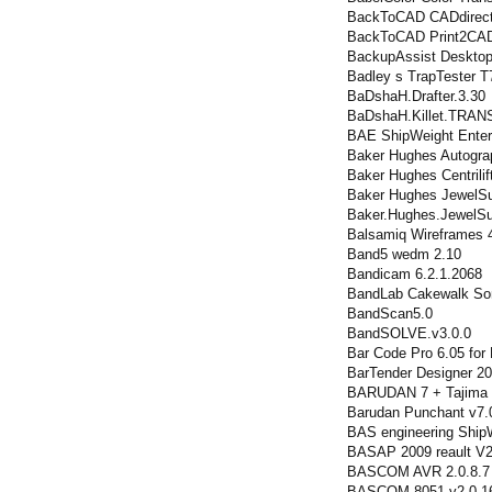
BackToCAD CADdirect
BackToCAD Print2CAD
BackupAssist Desktop
Badley s TrapTester T
BaDshaH.Drafter.3.30
BaDshaH.Killet.TRANS
BAE ShipWeight Enter
Baker Hughes Autogra
Baker Hughes Centrili
Baker Hughes JewelSu
Baker.Hughes.JewelSu
Balsamiq Wireframes 4
Band5 wedm 2.10
Bandicam 6.2.1.2068
BandLab Cakewalk Son
BandScan5.0
BandSOLVE.v3.0.0
Bar Code Pro 6.05 fo
BarTender Designer 20
BARUDAN 7 + Tajima 
Barudan Punchant v7.
BAS engineering Ship
BASAP 2009 reault V
BASCOM AVR 2.0.8.7
BASCOM-8051 v2.0.1