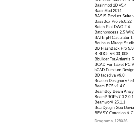
Basinmod 1D v5.4
BasinMod 2014
BASIS.Product.Suite.
BassBox Pro v6.0.22
Batch Plot DWG 2.4
Batchprocess 2.5 Win
BATE pH Calculator 1.
Bauhaus.Mirage.Studi
BB FlashBack Pro 5.5
B-BDCs V6.03_008
Bbulider.For.Artlantis.
BCAD For Tablet PC V
bCAD.Furniture.Design
BD facsdiva v9.0
Beacon.Designer.v7.5
Beam EC5 v1.4.0
BeamBoy Beam Analysi
BeamPROP.v7.0.2.0.1
BeamworX 25.1.1
BearDyugin Geo Deviat
BEASY Corrosion & C
Drograms
12/6/26
,