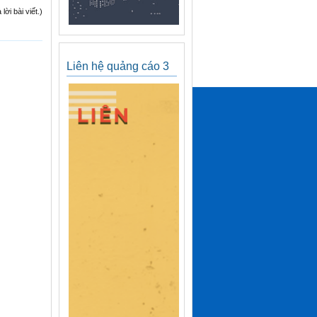
ời bài viết.)
Liên hệ quảng cáo 3