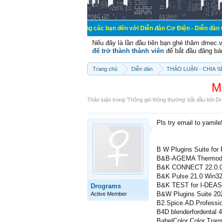
Chào mừng các bạn đến với Diễn đàn Cơ Điện - Diễn đàn Cơ điện là nơi
Nếu đây là lần đầu tiên bạn ghé thăm dmec.
để trở thành thành viên
để bắt đầu đăng bá
Trang chủ
Diễn đàn
THẢO LUẬN - CHIA 
M
Thảo luận trong '
Thông gió thông thường
' bắt đầu bởi
Dr
Pls try email to yamil
B W Plugins Suite for
B&B-AGEMA Thermodyn
B&K CONNECT 22.0.0
B&K Pulse 21.0 Win3
B&K TEST for I-DEAS
Drograms
B&W Plugins Suite 202
Active Member
B2.Spice.AD.Professio
B4D blenderfordental 4
BabelColor Color Trans