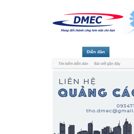
Trang chủ
Diễn đàn
Thành vi
Tìm kiếm diễn đàn
Bài viết gần đây