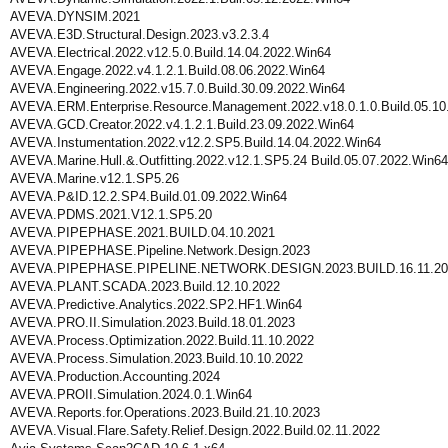
AVEVA.DYNSIM.2021
AVEVA.E3D.Structural.Design.2023.v3.2.3.4
AVEVA.Electrical.2022.v12.5.0.Build.14.04.2022.Win64
AVEVA.Engage.2022.v4.1.2.1.Build.08.06.2022.Win64
AVEVA.Engineering.2022.v15.7.0.Build.30.09.2022.Win64
AVEVA.ERM.Enterprise.Resource.Management.2022.v18.0.1.0.Build.05.10
AVEVA.GCD.Creator.2022.v4.1.2.1.Build.23.09.2022.Win64
AVEVA.Instumentation.2022.v12.2.SP5.Build.14.04.2022.Win64
AVEVA.Marine.Hull.&.Outfitting.2022.v12.1.SP5.24 Build.05.07.2022.Win64
AVEVA.Marine.v12.1.SP5.26
AVEVA.P&ID.12.2.SP4.Build.01.09.2022.Win64
AVEVA.PDMS.2021.V12.1.SP5.20
AVEVA.PIPEPHASE.2021.BUILD.04.10.2021
AVEVA.PIPEPHASE.Pipeline.Network.Design.2023
AVEVA.PIPEPHASE.PIPELINE.NETWORK.DESIGN.2023.BUILD.16.11.20
AVEVA.PLANT.SCADA.2023.Build.12.10.2022
AVEVA.Predictive.Analytics.2022.SP2.HF1.Win64
AVEVA.PRO.II.Simulation.2023.Build.18.01.2023
AVEVA.Process.Optimization.2022.Build.11.10.2022
AVEVA.Process.Simulation.2023.Build.10.10.2022
AVEVA.Production.Accounting.2024
AVEVA.PROII.Simulation.2024.0.1.Win64
AVEVA.Reports.for.Operations.2023.Build.21.10.2023
AVEVA.Visual.Flare.Safety.Relief.Design.2022.Build.02.11.2022