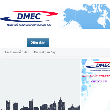
Trang chủ
Diễn đàn
Thành viên
Tìm kiếm diễn đàn
Bài viết gần đây