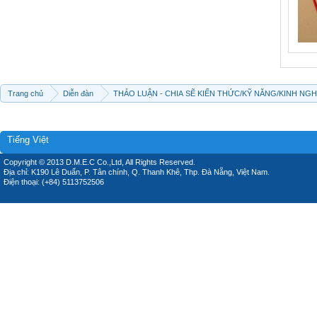
Trang chủ
Diễn đàn
THẢO LUẬN - CHIA SẼ KIẾN THỨC/KỸ NĂNG/KINH NG
Tiếng Việt
Copyright © 2013 D.M.E.C Co.,Ltd, All Rights Reserved.
Địa chỉ: K190 Lê Duẩn, P. Tân chính, Q. Thanh Khê, Thp. Đà Nẵng, Việt Nam.
Điện thoại: (+84) 5113752506