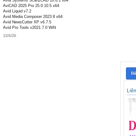
Avia Systems Scan2CAD 10.6.1 x64
AviCAD 2025 Pro 25.0.10.5 x64
Avid Liquid v7.2
Avid Media Composer 2023.8 x64
Avid NewsCutter XP v6.7.5
Avid Pro Tools v2021.7.0 WiN
12/6/26
Đă
Liê