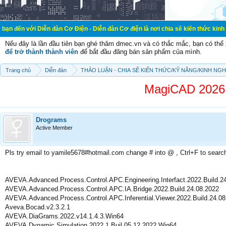
iễn đàn Cơ Điện - Diễn đàn Cơ điện là nơi chia sẽ kiến thức kinh nghiệm trong
Nếu đây là lần đầu tiên bạn ghé thăm dmec.vn và có thắc mắc, bạn có th
để trở thành thành viên
để bắt đầu đăng bán sản phẩm của mình.
Trang chủ
Diễn đàn
THẢO LUẬN - CHIA SẼ KIẾN THỨC/KỸ NĂNG/KINH NG
MagiCAD 2026 
Drograms
Active Member
Pls try email to yamile5678#hotmail.com change # into @ , Ctrl+F to searc
AVEVA.Advanced.Process.Control.APC.Engineering.Interfact.2022.Build.2
AVEVA.Advanced.Process.Control.APC.IA.Bridge.2022.Build.24.08.2022
AVEVA.Advanced.Process.Control.APC.Inferential.Viewer.2022.Build.24.08
Aveva.Bocad.v2.3.2.1
AVEVA.DiaGrams.2022.v14.1.4.3.Win64
AVEVA.Dynamic.Simulation.2022.1.Buil.05.12.2022.Win64