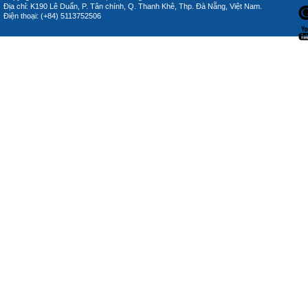
Địa chỉ: K190 Lê Duẩn, P. Tân chính, Q. Thanh Khê, Thp. Đà Nẵng, Việt Nam.
Điện thoại: (+84) 5113752506