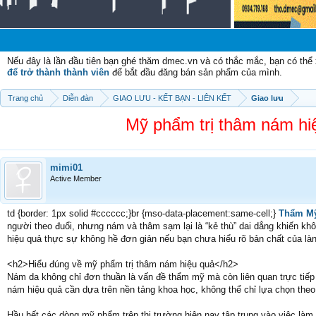
Ch
Nếu đây là lần đầu tiên bạn ghé thăm dmec.vn và có thắc mắc, bạn có th
để trở thành thành viên
để bắt đầu đăng bán sản phẩm của mình.
Trang chủ
Diễn đàn
GIAO LƯU - KẾT BẠN - LIÊN KẾT
Giao lưu
Mỹ phẩm trị thâm nám hi
mimi01
Active Member
td {border: 1px solid #cccccc;}br {mso-data-placement:same-cell;}
Thẩm Mỹ
người theo đuổi, nhưng nám và thâm sạm lại là “kẻ thù” dai dẳng khiến khô
hiệu quả thực sự không hề đơn giản nếu bạn chưa hiểu rõ bản chất của là
<h2>Hiểu đúng về mỹ phẩm trị thâm nám hiệu quả</h2>
Nám da không chỉ đơn thuần là vấn đề thẩm mỹ mà còn liên quan trực tiếp 
nám hiệu quả cần dựa trên nền tảng khoa học, không thể chỉ lựa chọn the
Hầu hết các dòng mỹ phẩm trên thị trường hiện nay tập trung vào việc làm 