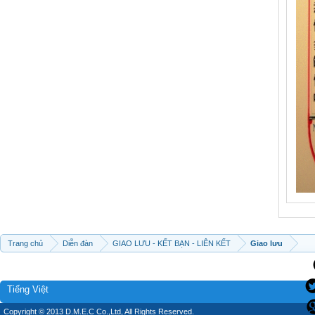
Trang chủ
Diễn đàn
GIAO LƯU - KẾT BẠN - LIÊN KẾT
Giao lưu
Tiếng Việt
Copyright © 2013 D.M.E.C Co.,Ltd, All Rights Reserved.