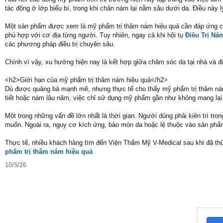
tác động ở lớp biểu bì, trong khi chân nám lại nằm sâu dưới da. Điều này l
Một sản phẩm được xem là mỹ phẩm trị thâm nám hiệu quả cần đáp ứng các 
phù hợp với cơ địa từng người. Tuy nhiên, ngay cả khi hội tụ
Điều Trị Ná
các phương pháp điều trị chuyên sâu.
Chính vì vậy, xu hướng hiện nay là kết hợp giữa chăm sóc da tại nhà và đi
<h2>Giới hạn của mỹ phẩm trị thâm nám hiệu quả</h2>
Dù được quảng bá mạnh mẽ, nhưng thực tế cho thấy mỹ phẩm trị thâm nám 
tiết hoặc nám lâu năm, việc chỉ sử dụng mỹ phẩm gần như không mang lại k
Một trong những vấn đề lớn nhất là thời gian. Người dùng phải kiên trì t
muốn. Ngoài ra, nguy cơ kích ứng, bào mòn da hoặc lệ thuộc vào sản phẩm
Thực tế, nhiều khách hàng tìm đến Viện Thẩm Mỹ V-Medical sau khi đã thử
phẩm trị thâm nám hiệu quả
10/5/26