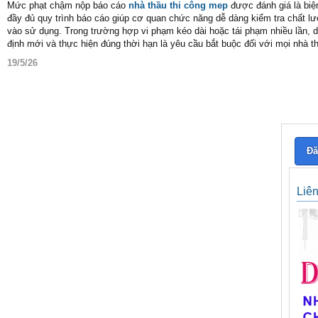
Mức phạt chậm nộp báo cáo
nhà thầu thi công mep
được đánh giá là biệ
đầy đủ quy trình báo cáo giúp cơ quan chức năng dễ dàng kiểm tra chất lư
vào sử dụng. Trong trường hợp vi phạm kéo dài hoặc tái phạm nhiều lần, do
định mới và thực hiện đúng thời hạn là yêu cầu bắt buộc đối với mọi nhà t
19/5/26
Đă
Liê