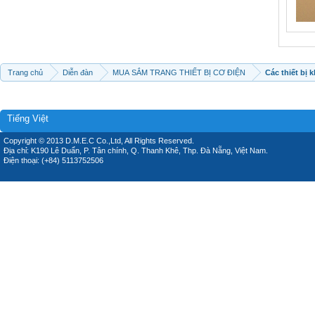
Trang chủ
Diễn đàn
MUA SẮM TRANG THIẾT BỊ CƠ ĐIỆN
Các thiết bị 
Tiếng Việt
Copyright © 2013 D.M.E.C Co.,Ltd, All Rights Reserved.
Địa chỉ: K190 Lê Duẩn, P. Tân chính, Q. Thanh Khê, Thp. Đà Nẵng, Việt Nam.
Điện thoại: (+84) 5113752506