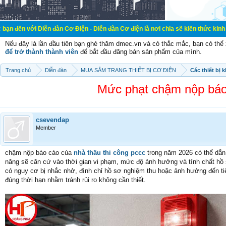
iễn đàn Cơ Điện - Diễn đàn Cơ điện là nơi chia sẽ kiến thức kinh nghiệm trong 
Nếu đây là lần đầu tiên bạn ghé thăm dmec.vn và có thắc mắc, bạn có th
để trở thành thành viên
để bắt đầu đăng bán sản phẩm của mình.
Trang chủ
Diễn đàn
MUA SẮM TRANG THIẾT BỊ CƠ ĐIỆN
Các thiết bị 
Mức phạt chậm nộp báo 
csevendap
Member
chậm nộp báo cáo của
nhà thầu thi công pccc
trong năm 2026 có thể dẫn 
năng sẽ căn cứ vào thời gian vi phạm, mức độ ảnh hưởng và tính chất hồ 
có nguy cơ bị nhắc nhở, đình chỉ hồ sơ nghiệm thu hoặc ảnh hưởng đến tiế
đúng thời hạn nhằm tránh rủi ro không cần thiết.