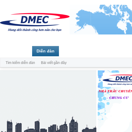
Trang chủ
Diễn đàn
Thành viên
Tìm kiếm diễn đàn
Bài viết gần đây