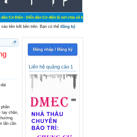
 Diễn đàn Cơ điện là nơi chia sẽ kiến thức kinh nghiệm trong lãnh vực cơ điện,
vào liên kết bên trên. Bạn có thể
đăng ký
Đăng nhập / Đăng ký
ng
Liên hệ quảng cáo 1
 dài
c phần
 tay chân,
 thường
m lấn cần