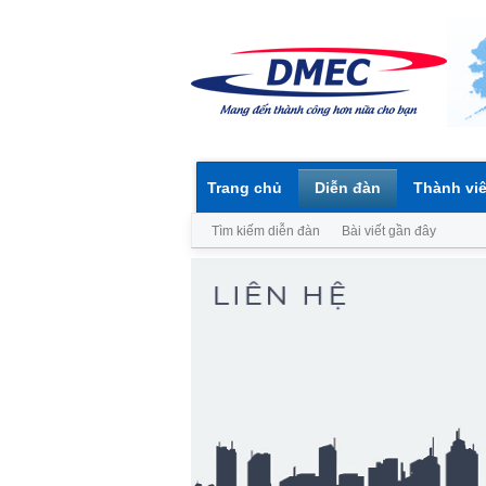
Trang chủ
Diễn đàn
Thành vi
Tìm kiếm diễn đàn
Bài viết gần đây