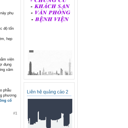
 này phụ
c độ tổn
đệm, hẹp
 nằm viện
sợ đụng
hông xâm
ào phẫu
Liên hệ quảng cáo 2
ng phương
sống cổ
#1