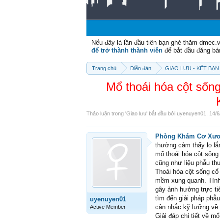
Nếu đây là lần đầu tiên bạn ghé thăm dmec.
để trở thành thành viên
để bắt đầu đăng bá
Trang chủ
Diễn đàn
GIAO LƯU - KẾT BẠN 
Mổ thoái hóa cột sốn
Thảo luận trong '
Giao lưu
' bắt đầu bởi
uyenuyen01
,
14/6
Phòng Khám Cơ Xư
thường cảm thấy lo lắ
mổ thoái hóa cột sống 
cũng như liệu phẫu th
Thoái hóa cột sống cổ 
mềm xung quanh. Tình 
gây ảnh hưởng trực ti
tìm đến giải pháp phẫ
uyenuyen01
cân nhắc kỹ lưỡng về c
Active Member
Giải đáp chi tiết về m