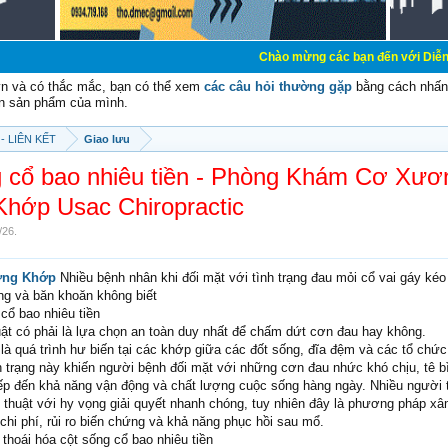
Chào mừng các bạn đến với Diễn đàn Cơ Điện -
vn và có thắc mắc, bạn có thể xem
các câu hỏi thường gặp
bằng cách nhấn 
n sản phẩm của mình.
- LIÊN KẾT
Giao lưu
g cổ bao nhiêu tiền - Phòng Khám Cơ Xươ
Khớp Usac Chiropractic
/26
.
ơng Khớp
Nhiều bệnh nhân khi đối mặt với tình trạng đau mỏi cổ vai gáy kéo
ng và băn khoăn không biết
cổ bao nhiêu tiền
uật có phải là lựa chọn an toàn duy nhất để chấm dứt cơn đau hay không.
là quá trình hư biến tại các khớp giữa các đốt sống, đĩa đệm và các tổ chứ
trạng này khiến người bệnh đối mặt với những cơn đau nhức khó chịu, tê bì
ếp đến khả năng vận động và chất lượng cuộc sống hàng ngày. Nhiều người
u thuật với hy vọng giải quyết nhanh chóng, tuy nhiên đây là phương pháp xâ
hi phí, rủi ro biến chứng và khả năng phục hồi sau mổ.
ổ thoái hóa cột sống cổ bao nhiêu tiền