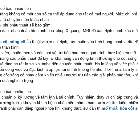
cổ bao nhiêu tiền
 rằng không có một con số cụ thể áp dụng cho tất cả mọi người. Mức chi phí
ếu tố chuyên môn khác nhau.
i phí phẫu thuật sẽ bao gồm:
 đầu, chẩn đoán hình ảnh như chụp X-quang, MRI để xác định chính xác mứ
a cột sống cổ
ẫu thuật được chỉ định, tùy thuộc vào tình trạng thoát vị đĩa 
 thần kinh.
h viện, thuốc men và các loại vật tư tiêu hao trong quá trình thực hiện ca mổ.
 năng sau phẫu thuật để lấy lại khả năng vận động bình thường cho cột sống.
ẻ rằng họ rất lo sợ khi nghe đến chuyện phẫu thuật. Họ lo lắng về việc phải
ến công việc và đặc biệt là áp lực tài chính không hề nhỏ. Hơn nữa, tâm lý 
 cột sống cổ nhạy cảm khiến nhiều người ưu tiên các giải pháp bảo tồn, k
a quá nghiêm trọng.
cổ bao nhiêu tiền
chuẩn bị kỹ lưỡng về tâm lý và tài chính. Tuy nhiên, thay vì chỉ tập trung v
a xương khớp khuyến khích bệnh nhân nên thăm khám sớm để tìm kiếm nhữ
 tránh phải can thiệp ngoại khoa khi không thực sự cần th
mổ thoái hóa cột 