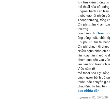
Khi tìm kiếm thông tin
mổ thoái hóa cột sống 
, người bệnh cần hiểu
thuộc vào rất nhiều y
Thông thường, tổng ch
Chi phí thăm khám ban
thương.
Loại hình ph
Thoái hó
ống sống hoặc chèn ép
Chi phí lưu trú tại bện
Chi phí phục hồi chức
Nhiều bệnh nhân chia s
lâu ngày, ảnh hưởng đ
chạm dao kéo vào vùng
lấn nếu tình trạng chư
Việc nắm rõ
mổ thoái hóa cột sống 
giúp người bệnh có sự 
thuật, các chuyên gi
pháp điều trị bảo tồn,
bao nhiêu tiền
uyenuyen01
14/6/26
,