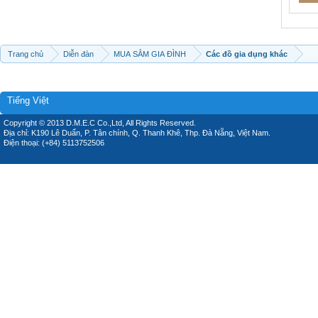
Trang chủ
Diễn đàn
MUA SẮM GIA ĐÌNH
Các đồ gia dụng khác
Tiếng Việt
Copyright © 2013 D.M.E.C Co.,Ltd, All Rights Reserved.
Địa chỉ: K190 Lê Duẩn, P. Tân chính, Q. Thanh Khê, Thp. Đà Nẵng, Việt Nam.
Điện thoại: (+84) 5113752506