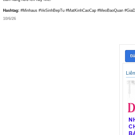
Hashtag:
#Minhaus #VeSinhBepTu #MatKinhCaoCap #MeoBaoQuan #GiaDu
10/6/26
Đă
Liê