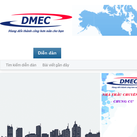
Trang chủ
Diễn đàn
Thành viên
Tìm kiếm diễn đàn
Bài viết gần đây