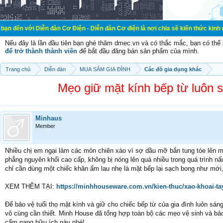
iễn đàn Cơ Điện - Diễn đàn Cơ điện là nơi chia sẽ kiến thức kinh nghiệm trong 
Nếu đây là lần đầu tiên bạn ghé thăm dmec.vn và có thắc mắc, bạn có th
để trở thành thành viên
để bắt đầu đăng bán sản phẩm của mình.
Trang chủ
Diễn đàn
MUA SẮM GIA ĐÌNH
Các đồ gia dụng khác
Mẹo giữ mặt kính bếp từ luôn 
Minhaus
Member
Nhiều chị em ngại làm các món chiên xào vì sợ dầu mỡ bắn tung tóe lên mặt
phẳng nguyên khối cao cấp, không bị nóng lên quá nhiều trong quá trình nấu
chỉ cần dùng một chiếc khăn ẩm lau nhẹ là mặt bếp lại sạch bong như mới
XEM THÊM TẠI:
https://minhhouseware.com.vn/kien-thuc/xao-khoai-ta
Để bảo vệ tuổi thọ mặt kính và giữ cho chiếc bếp từ của gia đình luôn sán
vô cùng cần thiết. Minh House đã tổng hợp toàn bộ các mẹo vệ sinh và bảo
cẩm nang hữu ích này nhé!