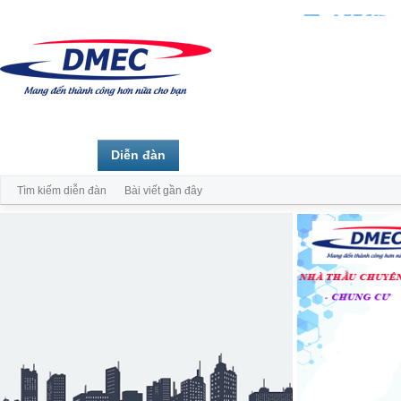
Trang chủ
Diễn đàn
Thành viên
Tìm kiếm diễn đàn
Bài viết gần đây