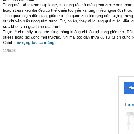
Trong một số trường hợp khác, mơ rụng tóc cả mảng còn được xem như lời 
hoặc stress kéo dài đều có thể khiến tóc yếu và rụng nhiều ngoài đời thực. V
Theo quan niệm dân gian, giấc mơ liên quan đến tóc rụng còn tượng trưng 
sự chuyển biến trong tâm trạng. Tuy nhiên, thay vì lo lắng quá mức, điều
sức khỏe và ngoại hình của mình.
Thực tế cho thấy, rụng tóc từng mảng không chỉ tồn tại trong giấc mơ. Rất nh
stress hoặc tác động môi trường. Khi mái tóc dần thưa đi, sự tự tin cũng 
Chính
mơ rụng tóc cả mảng
11/5/26
Đă
Liê