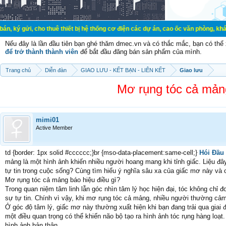
 cho thuê thiết bị hệ thống cơ điện các dự án, cao ốc văn phòng, khách sạn, r
Nếu đây là lần đầu tiên bạn ghé thăm dmec.vn và có thắc mắc, bạn có th
để trở thành thành viên
để bắt đầu đăng bán sản phẩm của mình.
Trang chủ
Diễn đàn
GIAO LƯU - KẾT BẠN - LIÊN KẾT
Giao lưu
Mơ rụng tóc cả mản
mimi01
Active Member
td {border: 1px solid #cccccc;}br {mso-data-placement:same-cell;}
Hói Đầu
mảng là một hình ảnh khiến nhiều người hoang mang khi tỉnh giấc. Liệu đâ
tự tin trong cuộc sống? Cùng tìm hiểu ý nghĩa sâu xa của giấc mơ này và cá
Mơ rụng tóc cả mảng báo hiệu điều gì?
Trong quan niệm tâm linh lẫn góc nhìn tâm lý học hiện đại, tóc không chỉ
sự tự tin. Chính vì vậy, khi mơ rụng tóc cả mảng, nhiều người thường cảm 
Ở góc độ tâm lý, giấc mơ này thường xuất hiện khi bạn đang trải qua giai 
một điều quan trọng có thể khiến não bộ tạo ra hình ảnh tóc rụng hàng loạ
hình ảnh bản thân.