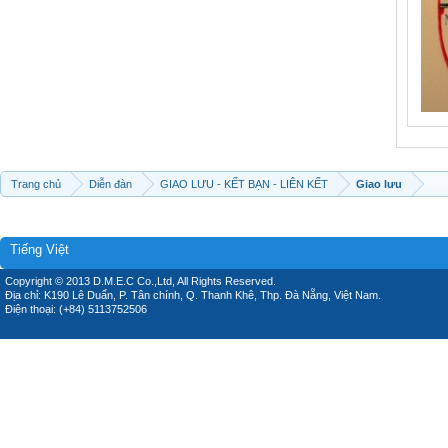
Trang chủ
Diễn đàn
GIAO LƯU - KẾT BẠN - LIÊN KẾT
Giao lưu
Tiếng Việt
Copyright © 2013 D.M.E.C Co.,Ltd, All Rights Reserved.
Địa chỉ: K190 Lê Duẩn, P. Tân chính, Q. Thanh Khê, Thp. Đà Nẵng, Việt Nam.
Điện thoại: (+84) 5113752506