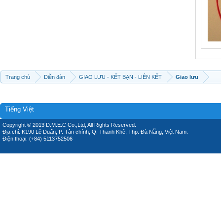
Trang chủ
Diễn đàn
GIAO LƯU - KẾT BẠN - LIÊN KẾT
Giao lưu
Tiếng Việt
Copyright © 2013 D.M.E.C Co.,Ltd, All Rights Reserved.
Địa chỉ: K190 Lê Duẩn, P. Tân chính, Q. Thanh Khê, Thp. Đà Nẵng, Việt Nam.
Điện thoại: (+84) 5113752506