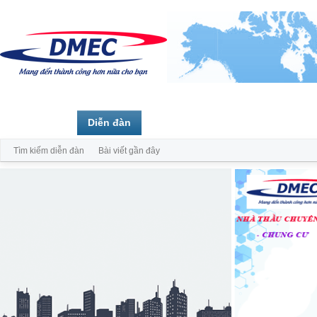
Trang chủ
Diễn đàn
Thành viên
Tìm kiếm diễn đàn
Bài viết gần đây