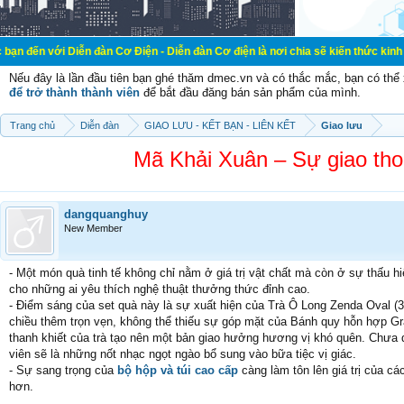
i Diễn đàn Cơ Điện - Diễn đàn Cơ điện là nơi chia sẽ kiến thức kinh nghiệm tr
Nếu đây là lần đầu tiên bạn ghé thăm dmec.vn và có thắc mắc, bạn có th
để trở thành thành viên
để bắt đầu đăng bán sản phẩm của mình.
Trang chủ
Diễn đàn
GIAO LƯU - KẾT BẠN - LIÊN KẾT
Giao lưu
Mã Khải Xuân – Sự giao tho
dangquanghuy
New Member
- Một món quà tinh tế không chỉ nằm ở giá trị vật chất mà còn ở sự thấu 
cho những ai yêu thích nghệ thuật thưởng thức đỉnh cao.
- Điểm sáng của set quà này là sự xuất hiện của Trà Ô Long Zenda Oval (30gr
chiều thêm trọn vẹn, không thể thiếu sự góp mặt của Bánh quy hỗn hợp G
thanh khiết của trà tạo nên một bản giao hưởng hương vị khó quên. Chưa 
viên sẽ là những nốt nhạc ngọt ngào bổ sung vào bữa tiệc vị giác.
- Sự sang trọng của
bộ hộp và túi cao cấp
càng làm tôn lên giá trị của c
hơn.