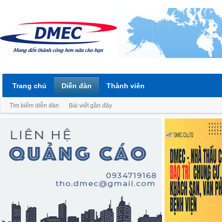
Trang chủ
Diễn đàn
Thành viên
Tìm kiếm diễn đàn
Bài viết gần đây