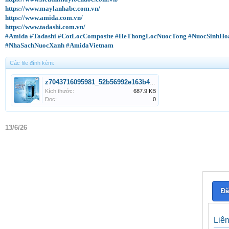
https://www.maylanhabc.com.vn/
https://www.amida.com.vn/
https://www.tadashi.com.vn/
#Amida
#Tadashi
#CotLocComposite
#HeThongLocNuocTong
#NuocSinhHo
#NhaSachNuocXanh
#AmidaVietnam
Các file đính kèm:
z7043716095981_52b56992e163b400634b97c511595931.jpg
Kích thước:
687.9 KB
Đọc:
0
13/6/26
Đă
Liê