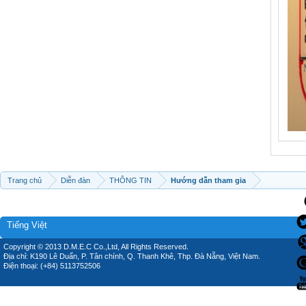
Trang chủ
Diễn đàn
THÔNG TIN
Hướng dẫn tham gia
Tiếng Việt
Copyright © 2013 D.M.E.C Co.,Ltd, All Rights Reserved.
Địa chỉ: K190 Lê Duẩn, P. Tân chính, Q. Thanh Khê, Thp. Đà Nẵng, Việt Nam.
Điện thoại: (+84) 5113752506