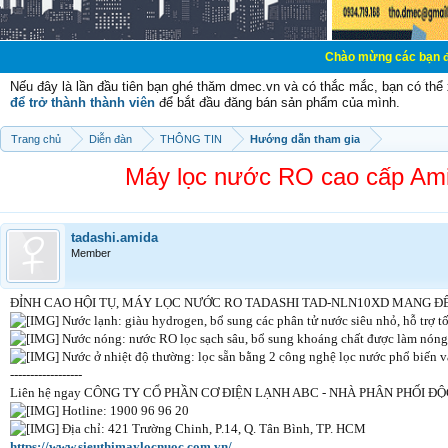
Chào mừng các bạn đến với Diễn đ
Nếu đây là lần đầu tiên bạn ghé thăm dmec.vn và có thắc mắc, bạn có th
để trở thành thành viên
để bắt đầu đăng bán sản phẩm của mình.
Trang chủ
Diễn đàn
THÔNG TIN
Hướng dẫn tham gia
Máy lọc nước RO cao cấp Amid
tadashi.amida
Member
ĐỈNH CAO HỘI TỤ, MÁY LỌC NƯỚC RO TADASHI TAD-NLN10XD MANG Đ
Nước lạnh: giàu hydrogen, bổ sung các phân tử nước siêu nhỏ, hỗ trợ t
Nước nóng: nước RO lọc sạch sâu, bổ sung khoáng chất được làm nóng tự
Nước ở nhiệt độ thường: lọc sẵn bằng 2 công nghệ lọc nước phổ biến v
------------------
Liên hệ ngay CÔNG TY CỔ PHẦN CƠ ĐIỆN LẠNH ABC - NHÀ PHÂN PHỐ
Hotline: 1900 96 96 20
Địa chỉ: 421 Trường Chinh, P.14, Q. Tân Bình, TP. HCM
https://www.sieuthimaylocnuoc.com.vn/