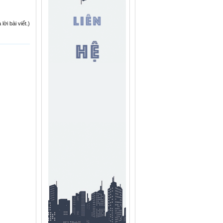
ời bài viết.)