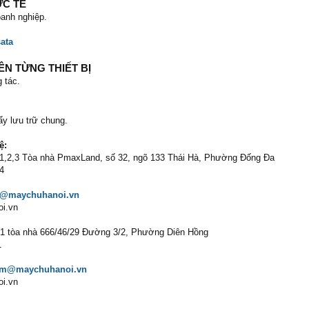
ỰC TẾ
anh nghiệp.
sata
ÊN TỪNG THIẾT BỊ
 tác.
y lưu trữ chung.
ệ:
g 1,2,3 Tòa nhà PmaxLand, số 32, ngõ 133 Thái Hà, Phường Đống Đa
84
n@maychuhanoi.vn
oi.vn
 1 tòa nhà 666/46/29 Đường 3/2, Phường Diên Hồng
1
cm@maychuhanoi.vn
oi.vn