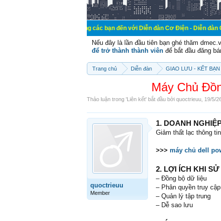
Chào mừng các bạn đến với Diễn đàn Cơ Điện - Diễn đàn Cơ điện là nơi 
Nếu đây là lần đầu tiên bạn ghé thăm dmec.
để trở thành thành viên
để bắt đầu đăng bá
Trang chủ
Diễn đàn
GIAO LƯU - KẾT BẠN 
Máy Chủ Đồng
Thảo luận trong '
Liên kết
' bắt đầu bởi
quoctrieuu
,
19/5/2
1. DOANH NGHIỆ
Giảm thất lạc thông ti
>>>
máy chủ dell po
2. LỢI ÍCH KHI S
– Đồng bộ dữ liệu
quoctrieuu
– Phân quyền truy cập
Member
– Quản lý tập trung
– Dễ sao lưu