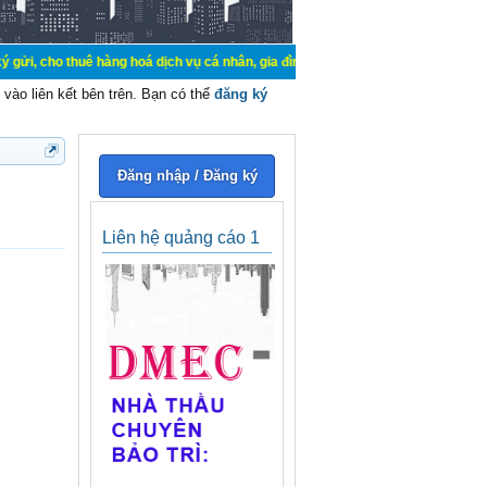
uê hàng hoá dịch vụ cá nhân, gia đình. Mua bán, ký gửi, cho thuê thiết bị hệ t
vào liên kết bên trên. Bạn có thể
đăng ký
Đăng nhập / Đăng ký
Liên hệ quảng cáo 1