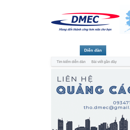
Trang chủ
Diễn đàn
Thành vi
Tìm kiếm diễn đàn
Bài viết gần đây