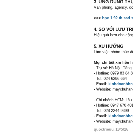
3. ỨNG DỤNG TH
Văn phòng, agency, do
>>>
hpe 1.92 tb ssd 
4. SO VỚI LƯU TR
Hiệu quả hơn cho cộng
5. XU HƯỚNG
Làm việc nhóm thúc đẩ
Mọi chi tiết xin liên h
- Trụ sở Hà Nội: Tần
- Hotline: 0979 83 84 
- Tel: 024 6296 664
- Email:
kinhdoanhh
- Website: maychuhan
------------------
- Chi nhánh HCM: Lầu
- Hotline: 0947 670 40
- Tel: 028 2244 9399
- Email:
kinhdoanhh
- Website: maychuhan
quoctrieuu
19/5/26
,