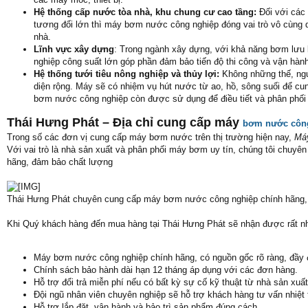
Hệ thống cấp nước tòa nhà, khu chung cư cao tầng:
Đối với các
tương đối lớn thì máy bơm nước công nghiệp đóng vai trò vô cùng 
nhà.
Lĩnh vực xây dựng
: Trong ngành xây dựng, với khả năng bơm lưu l
nghiệp công suất lớn góp phần đảm bảo tiến độ thi công và vận hàn
Hệ thống tưới tiêu nông nghiệp và thủy lợi:
Không những thế, ng
diện rộng. Máy sẽ có nhiệm vụ hút nước từ ao, hồ, sông suối để cu
bơm nước công nghiệp còn được sử dụng để điều tiết và phân phối 
Thái Hưng Phát – Địa chỉ cung cấp máy
bơm nước công
Trong số các đơn vị cung cấp máy bơm nước trên thị trường hiện nay,
Má
Với vai trò là nhà sản xuất và phân phối máy bơm uy tín, chúng tôi chu
hãng, đảm bảo chất lượng
Thái Hưng Phát chuyên cung cấp máy bơm nước công nghiệp chính hãng, 
Khi Quý khách hàng đến mua hàng tại Thái Hưng Phát sẽ nhận được rất nh
Máy bơm nước công nghiệp chính hãng, có nguồn gốc rõ ràng, đầy 
Chính sách bảo hành dài hạn 12 tháng áp dụng với các đơn hàng.
Hỗ trợ đổi trả miễn phí nếu có bất kỳ sự cố kỹ thuật từ nhà sản xuất
Đội ngũ nhân viên chuyên nghiệp sẽ hỗ trợ khách hàng tư vấn nhiệt
Hỗ trợ lắp đặt, vận hành và bảo trì sản phẩm đúng cách.