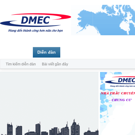
Trang chủ
Diễn đàn
Thành viên
Tìm kiếm diễn đàn
Bài viết gần đây