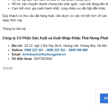
Hỗ trợ vận chuyển nhanh chóng trên toàn quốc, cam kết đúng tiến đ
Cam kết mức giá cạnh tranh nhất, cùng nhiều ưu đãi hấp dẫn khác.
Quý khách có nhu cầu đặt hàng hoặc cần được tư vấn chi tiết hơn về sản
ngay hôm nay.
Thông tin liên hệ:
Công ty Cổ Phần Sản Xuất và Xuất Nhập Khẩu Thái Hưng Phát
Địa chỉ
:
Số 12, ngõ 1 Bùi Huy Bích, Hoàng Liệt, Hoàng Mai, Hà Nội.
Hotline
:
0906 222 114
–
0899 222 911
–
0849 099 888
Email
:
kinhdoanh@thaihungphat.vn
Số điện thoại
:
02473022662.
16/6/26
Đă