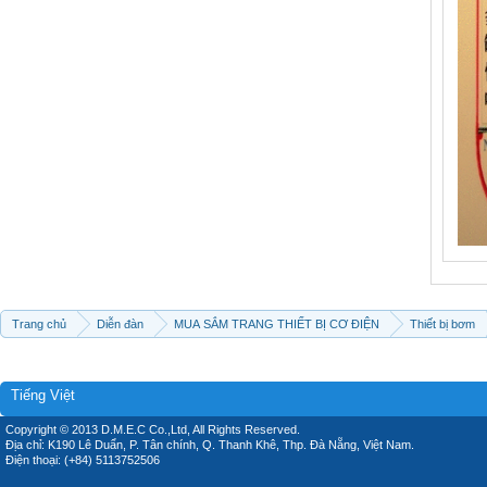
Trang chủ
Diễn đàn
MUA SẮM TRANG THIẾT BỊ CƠ ĐIỆN
Thiết bị bơm
Tiếng Việt
Copyright © 2013 D.M.E.C Co.,Ltd, All Rights Reserved.
Địa chỉ: K190 Lê Duẩn, P. Tân chính, Q. Thanh Khê, Thp. Đà Nẵng, Việt Nam.
Điện thoại: (+84) 5113752506