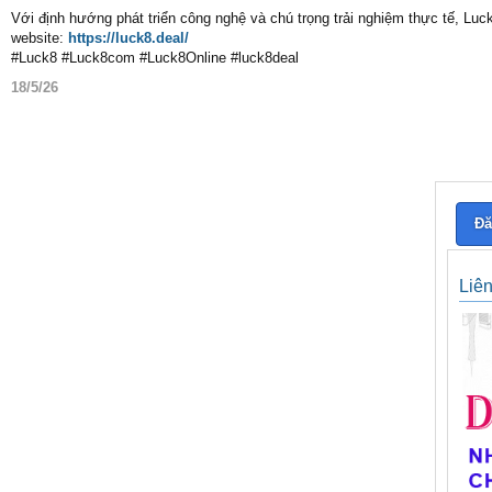
Với định hướng phát triển công nghệ và chú trọng trải nghiệm thực tế, Luck
website:
https://luck8.deal/
#Luck8 #Luck8com #Luck8Online #luck8deal
18/5/26
Đă
Liê