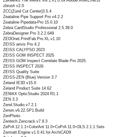
Zaxwerks.The.Werks.Vol.1.v1.0.for.Adobe.AfterEffects
zbrush v2.0
ZCC(Zund Cut Center)3.5.4
Zeataline Pipe Support Pro v4.2.2
Zeataline Pipedata-Pro 15.0.10
Zebra CardStudio Professional 2.5.39.0
ZebraDesigner Pro 3.2.2.649
ZEDOnet.PrintFab.Pro.XL.v1.10
ZEISS arivis Pro 4.2
ZEISS CALYPSO 2023
ZEISS GOM INSPECT 2025
ZEISS GOM Inspect Correlate Blade Pro 2025
ZEISS INSPECT 2026
ZEISS Quality Suite
ZEISS-ZEN (Blue) Version 3.7
Zeland IE3D v15.0
Zeland Product Suite 14.62
ZEMAX OpticStudio 2024 R1.1
ZEN 3.3
Zend.Studio.v7.2.1
Zenon.v6.22.SP1.Build
ZenPhoto
Zentech.Zencrack.v7.9.3
ZePrA 12.1.1+ColorAnt 11.0+CoPrA 11.0+DLS 2.1.1 Sets
Zermatt.Engine.v1.0.41.for.ArchiCAD9