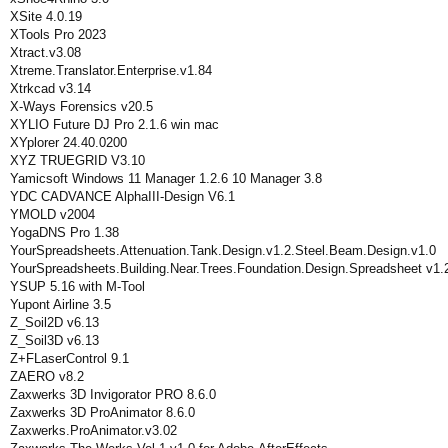
XSite 4.0.19
XTools Pro 2023
Xtract.v3.08
Xtreme.Translator.Enterprise.v1.84
Xtrkcad v3.14
X-Ways Forensics v20.5
XYLIO Future DJ Pro 2.1.6 win mac
XYplorer 24.40.0200
XYZ TRUEGRID V3.10
Yamicsoft Windows 11 Manager 1.2.6 10 Manager 3.8
YDC CADVANCE AlphaIII-Design V6.1
YMOLD v2004
YogaDNS Pro 1.38
YourSpreadsheets.Attenuation.Tank.Design.v1.2.Steel.Beam.Design.v1.0
YourSpreadsheets.Building.Near.Trees.Foundation.Design.Spreadsheet v1.
YSUP 5.16 with M-Tool
Yupont Airline 3.5
Z_Soil2D v6.13
Z_Soil3D v6.13
Z+FLaserControl 9.1
ZAERO v8.2
Zaxwerks 3D Invigorator PRO 8.6.0
Zaxwerks 3D ProAnimator 8.6.0
Zaxwerks.ProAnimator.v3.02