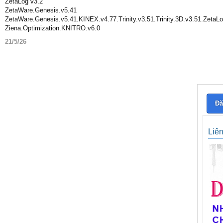
ZetaLog v3.2
ZetaWare.Genesis.v5.41
ZetaWare.Genesis.v5.41.KINEX.v4.77.Trinity.v3.51.Trinity.3D.v3.51.ZetaLo
Ziena.Optimization.KNITRO.v6.0
21/5/26
Đă
Liê