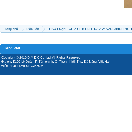
Trang chủ
Diễn đàn
THẢO LUẬN - CHIA SẼ KIẾN THỨC/KỸ NĂNG/KINH NG
Tiếng Việt
Copyright © 2013 D.M.E.C Co.,Ltd, All Rights Reserved.
Địa chỉ: K190 Lê Duẩn, P. Tân chính, Q. Thanh Khê, Thp. Đà Nẵng, Việt Nam.
Điện thoại: (+84) 5113752506