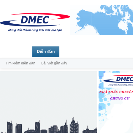
Trang chủ
Diễn đàn
Thành viên
Tìm kiếm diễn đàn
Bài viết gần đây