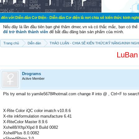
đàn Cơ Điện - Diễn đàn Cơ điện là nơi chia sẽ kiến thức kinh nghiệm trong lãnh
Nếu đây là lần đầu tiên bạn ghé thăm dmec.vn và có thắc mắc, bạn có th
để trở thành thành viên
để bắt đầu đăng bán sản phẩm của mình.
Trang chủ
Diễn đàn
THẢO LUẬN - CHIA SẼ KIẾN THỨC/KỸ NĂNG/KINH NG
LuBan 
Drograms
Active Member
Pls try email to yamile5678#hotmail.com change # into @ , Ctrl+F to searc
X-Rite Color iQC color imatch v10.8.6
X-rite inkformulation manufacture 6.41
X-RiteColor Master 8.9.6
Xshell8/Xftp/Xlpd 8 Build 0082
XshellPlus 8.0.0082
xShoe4Rhino 3.0