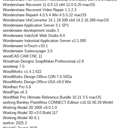
Wondershare Recoverit 11.0.0.13 x64 12.0.0.25 macOS
Wondershare Recoverit Video Repair 1.1.2.3
Wondershare Repairit 4.0.5.4 Win 4.5.0.22 macOS
Wondershare UniConverter 14.1.19.209 x64 14.2.16.289 macOS
Wonderware Application Server 3.1 SP1
wonderware development studio 3
Wonderware InduSoft Web Studio 8.0
Wonderware Industrial Application Server v2.1.000
Wonderware InTouch v10.1
Wonderware Suitevoyager 3.0
woodCAD CAM CNC 11
Woodman.Designs.SoapMaker.Professional.v2.8
woodwop 7.0
WoodWorks v1.4.1.622
WoodWorks.Design.Office.CDN.7.0.SR2a
WoodWorks.Design.Office.USA.v9.0.Win
Wordfast Pro 5.6
WordPipe.v6.3
WordWeb Pro Ultimate Reference Bundle 10.21 3.5 macOS
working Bentley PlantWise CONNECT Edition v10.02.00.29 Win64
Working Model 2D 2005 v8.0.1.0
Working Model 3D v3.0 Build 117
Working Model 4D 6.1
worknc 2025.3