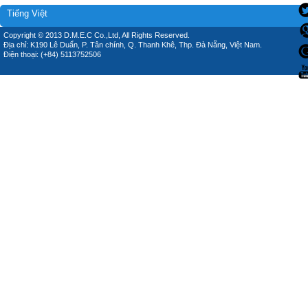
Tiếng Việt
Copyright © 2013 D.M.E.C Co.,Ltd, All Rights Reserved.
Địa chỉ: K190 Lê Duẩn, P. Tân chính, Q. Thanh Khê, Thp. Đà Nẵng, Việt Nam.
Điện thoại: (+84) 5113752506