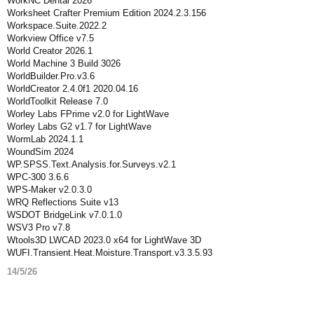
WorkNC Dental 2026
Worksheet Crafter Premium Edition 2024.2.3.156
Workspace.Suite.2022.2
Workview Office v7.5
World Creator 2026.1
World Machine 3 Build 3026
WorldBuilder.Pro.v3.6
WorldCreator 2.4.0f1 2020.04.16
WorldToolkit Release 7.0
Worley Labs FPrime v2.0 for LightWave
Worley Labs G2 v1.7 for LightWave
WormLab 2024.1.1
WoundSim 2024
WP.SPSS.Text.Analysis.for.Surveys.v2.1
WPC-300 3.6.6
WPS-Maker v2.0.3.0
WRQ Reflections Suite v13
WSDOT BridgeLink v7.0.1.0
WSV3 Pro v7.8
Wtools3D LWCAD 2023.0 x64 for LightWave 3D
WUFI.Transient.Heat.Moisture.Transport.v3.3.5.93
14/5/26