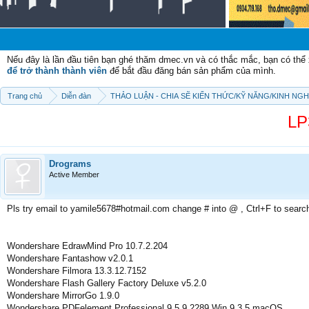
Nếu đây là lần đầu tiên bạn ghé thăm dmec.vn và có thắc mắc, bạn có th
để trở thành thành viên
để bắt đầu đăng bán sản phẩm của mình.
Trang chủ
Diễn đàn
THẢO LUẬN - CHIA SẼ KIẾN THỨC/KỸ NĂNG/KINH NG
LP
Drograms
Active Member
Pls try email to yamile5678#hotmail.com change # into @ , Ctrl+F to searc
Wondershare EdrawMind Pro 10.7.2.204
Wondershare Fantashow v2.0.1
Wondershare Filmora 13.3.12.7152
Wondershare Flash Gallery Factory Deluxe v5.2.0
Wondershare MirrorGo 1.9.0
Wondershare PDFelement Professional 9.5.9.2289 Win 9.3.5 macOS