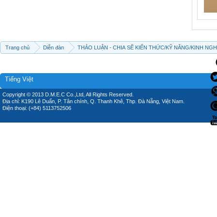
Trang chủ
Diễn đàn
THẢO LUẬN - CHIA SẼ KIẾN THỨC/KỸ NĂNG/KINH NG
Tiếng Việt
Copyright © 2013 D.M.E.C Co.,Ltd, All Rights Reserved.
Địa chỉ: K190 Lê Duẩn, P. Tân chính, Q. Thanh Khê, Thp. Đà Nẵng, Việt Nam.
Điện thoại: (+84) 5113752506