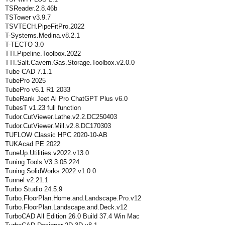
TSReader.2.8.46b
TSTower v3.9.7
TSVTECH.PipeFitPro.2022
T-Systems.Medina.v8.2.1
T-TECTO 3.0
TTI.Pipeline.Toolbox.2022
TTI.Salt.Cavern.Gas.Storage.Toolbox.v2.0.0
Tube CAD 7.1.1
TubePro 2025
TubePro v6.1 R1 2033
TubeRank Jeet Ai Pro ChatGPT Plus v6.0
TubesT v1.23 full function
Tudor.CutViewer.Lathe.v2.2.DC250403
Tudor.CutViewer.Mill.v2.8.DC170303
TUFLOW Classic HPC 2020-10-AB
TUKAcad PE 2022
TuneUp.Utilities.v2022.v13.0
Tuning Tools V3.3.05 224
Tuning.SolidWorks.2022.v1.0.0
Tunnel v2.21.1
Turbo Studio 24.5.9
Turbo.FloorPlan.Home.and.Landscape.Pro.v12
Turbo.FloorPlan.Landscape.and.Deck.v12
TurboCAD All Edition 26.0 Build 37.4 Win Mac