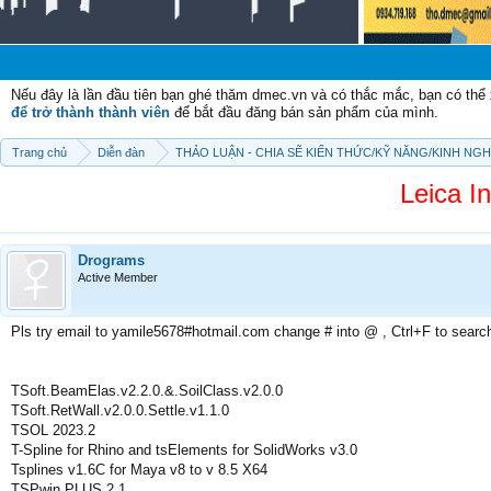
Chào
Nếu đây là lần đầu tiên bạn ghé thăm dmec.vn và có thắc mắc, bạn có th
để trở thành thành viên
để bắt đầu đăng bán sản phẩm của mình.
Trang chủ
Diễn đàn
THẢO LUẬN - CHIA SẼ KIẾN THỨC/KỸ NĂNG/KINH NG
Leica In
Drograms
Active Member
Pls try email to yamile5678#hotmail.com change # into @ , Ctrl+F to searc
TSoft.BeamElas.v2.2.0.&.SoilClass.v2.0.0
TSoft.RetWall.v2.0.0.Settle.v1.1.0
TSOL 2023.2
T-Spline for Rhino and tsElements for SolidWorks v3.0
Tsplines v1.6C for Maya v8 to v 8.5 X64
TSPwin PLUS 2.1