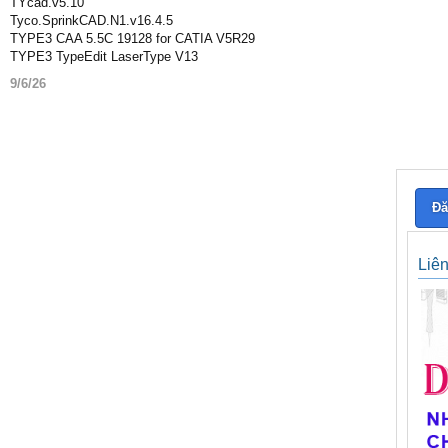
TYcad.v5.10
Tyco.SprinkCAD.N1.v16.4.5
TYPE3 CAA 5.5C 19128 for CATIA V5R29
TYPE3 TypeEdit LaserType V13
9/6/26
Đă
Liê