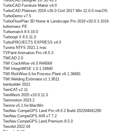
TurboCAD Designer 2D 3D v8.1
TurboCAD Furniture Maker v4.0
TurboCAD Platinum 2019 v26.0 Civil 2017 Win 12.0.0 macOS
TurboDemo v7.5
TurboFloorPlan 3D Home & Landscape Pro 2019 v20.0.3.1019
turbomass PE
Turbomatch 8.5.10.0
Turboopt II 8.5.11.0
TurboPROJECTS EXPRESS v4.0
Tuxera NTFS 2021.1 mac
TVPaint Animation Pro v9.5.3
TWCAD 2.0
TWI CrackWise v6.0 R44569
TWI IntegriWISE 1.0.1.24840
TWI.RiskWise.6.for.Process.Plant.v6.1.36681
TWI.Welding.Estimator.v1.1.9511
twinbuilder 2022
TwinCAT.v2.11
TwinMesh 2025 v10.0.11.0
Twinmotion 2023.2
Twixtor.v5.1.for.MacWin
TwoNav CompeGPS Land Pro v9.0.2 Build 202204041200
TwoNav.CompeGPS.AIR.v7.7.2
TwoNav.CompeGPS.Land.Premium.8.5.0
Twsolid.2022.04