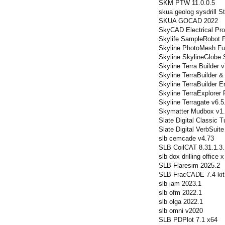
SKM PTW 11.0.0.5
skua geolog sysdrill S
SKUA GOCAD 2022
SkyCAD Electrical Pro
Skylife SampleRobot 
Skyline PhotoMesh Fu
Skyline SkylineGlobe S
Skyline Terra Builder v
Skyline TerraBuilder &
Skyline TerraBuilder En
Skyline TerraExplorer 
Skyline Terragate v6.5
Skymatter Mudbox v1.0
Slate Digital Classic
Slate Digital VerbSuit
slb cemcade v4.73
SLB CoilCAT 8.31.1.3
slb dox drilling office 
SLB Flaresim 2025.2
SLB FracCADE 7.4 kit
slb iam 2023.1
slb ofm 2022.1
slb olga 2022.1
slb omni v2020
SLB PDPlot 7.1 x64