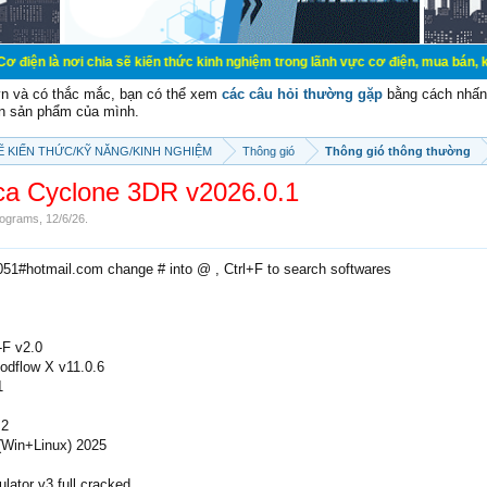
chia sẽ kiến thức kinh nghiệm trong lãnh vực cơ điện, mua bán, ký gửi, cho th
vn và có thắc mắc, bạn có thể xem
các câu hỏi thường gặp
bằng cách nhấn 
n sản phẩm của mình.
SẼ KIẾN THỨC/KỸ NĂNG/KINH NGHIỆM
Thông gió
Thông gió thông thường
ca Cyclone 3DR v2026.0.1
ograms
,
12/6/26
.
2051#hotmail.com change # into @ , Ctrl+F to search softwares
F v2.0
odflow X v11.0.6
1
.2
(Win+Linux) 2025
lator v3 full cracked