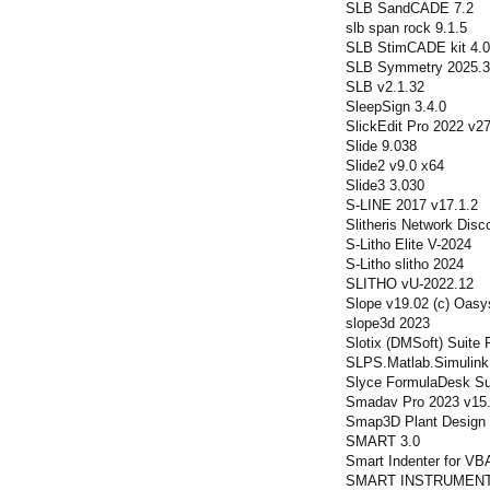
SLB SandCADE 7.2
slb span rock 9.1.5
SLB StimCADE kit 4.
SLB Symmetry 2025.3
SLB v2.1.32
SleepSign 3.4.0
SlickEdit Pro 2022 v2
Slide 9.038
Slide2 v9.0 x64
Slide3 3.030
S-LINE 2017 v17.1.2
Slitheris Network Disc
S-Litho Elite V-2024
S-Litho slitho 2024
SLITHO vU-2022.12
Slope v19.02 (c) Oasy
slope3d 2023
Slotix (DMSoft) Suite
SLPS.Matlab.Simulink.
Slyce FormulaDesk Su
Smadav Pro 2023 v15.
Smap3D Plant Design
SMART 3.0
Smart Indenter for VBA
SMART INSTRUMENT