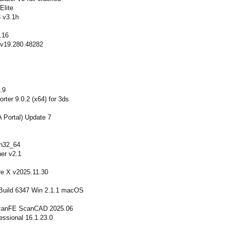
Elite
 v3.1h
.16
 v19.280.48282
.9
ter 9.0.2 (x64) for 3ds
 Portal) Update 7
n32_64
er v2.1
re X v2025.11.30
 Build 6347 Win 2.1.1 macOS
canFE ScanCAD 2025.06
ssional 16.1.23.0