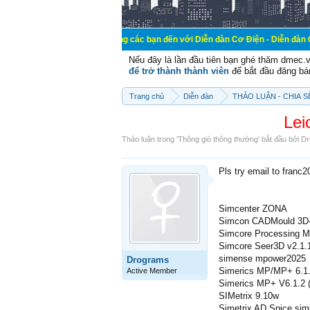
Chào mừng các bạn đến với Diễn đàn Cơ Điện - Diễn đàn Cơ điện là nơi 
Nếu đây là lần đầu tiên bạn ghé thăm dmec.
để trở thành thành viên
để bắt đầu đăng bá
Trang chủ
Diễn đàn
THẢO LUẬN - CHIA 
Lei
Thảo luận trong '
Thông gió thông thường
' bắt đầu bởi
Dr
Pls try email to franc
Simcenter ZONA
Simcon CADMould 3D-
Simcore Processing M
Simcore Seer3D v2.1.
simense mpower2025
Drograms
Simerics MP/MP+ 6.1
Active Member
Simerics MP+ V6.1.2 
SIMetrix 9.10w
Simetrix AD Spice simu