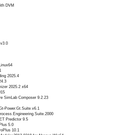
ith DVM
v3.0
inux64
1
ding 2025.4
24.3
mizer 2025.2 x64
015
are SimLab Composer 9.2.23
Gt-Power.Gt.Suite.v6.1
rocess.Engineering.Suite.2000
T Predictor 9.5
Plus 5.0
roPlus 10.1