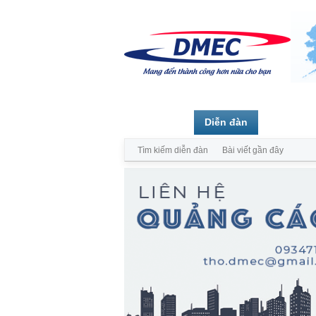
Trang chủ
Diễn đàn
Thành vi
Tìm kiếm diễn đàn
Bài viết gần đây