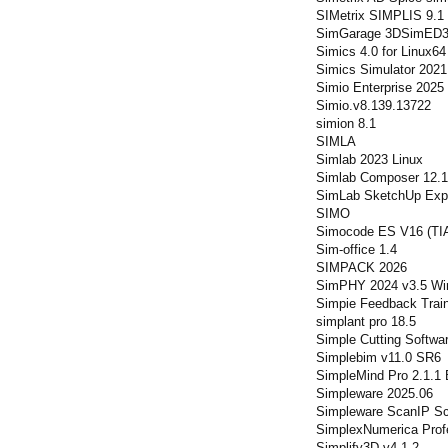
SIMetrix SIMPLIS 9.1 
SimGarage 3DSimED3
Simics 4.0 for Linux64
Simics Simulator 2021
Simio Enterprise 2025
Simio.v8.139.13722
simion 8.1
SIMLA
Simlab 2023 Linux
Simlab Composer 12.1
SimLab SketchUp Expor
SIMO
Simocode ES V16 (TIA
Sim-office 1.4
SIMPACK 2026
SimPHY 2024 v3.5 Wi
Simpie Feedback Train
simplant pro 18.5
Simple Cutting Softwa
Simplebim v11.0 SR6
SimpleMind Pro 2.1.1
Simpleware 2025.06
Simpleware ScanIP S
SimplexNumerica Profe
Simplify3D v4.1.2