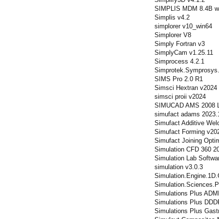
SIMPLIS MDM 8.4B w
Simplis v4.2
simplorer v10_win64
Simplorer V8
Simply Fortran v3
SimplyCam v1.25.11
Simprocess 4.2.1
Simprotek.Symprosys.
SIMS Pro 2.0 R1
Simsci Hextran v2024
simsci proii v2024
SIMUCAD AMS 2008 L
simufact adams 2023.
Simufact Additive Wel
Simufact Forming v20
Simufact Joining Opti
Simulation CFD 360 2
Simulation Lab Softw
simulation v3.0.3
Simulation.Engine.1D.
Simulation.Sciences.P
Simulations Plus ADME
Simulations Plus DDD
Simulations Plus Gast