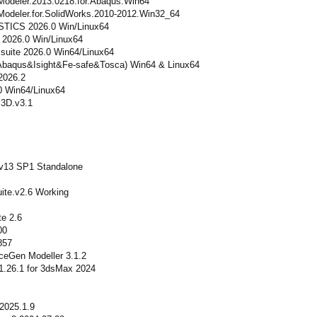
Modeler.2013.0218.for.Abaqus.Win64
Modeler.for.SolidWorks.2010-2012.Win32_64
TICS 2026.0 Win/Linux64
2026.0 Win/Linux64
uite 2026.0 Win64/Linux64
Abaqus&Isight&Fe-safe&Tosca) Win64 & Linux64
026.2
 Win64/Linux64
3D.v3.1
v13 SP1 Standalone
uite.v2.6 Working
te 2.6
00
857
aceGen Modeller 3.1.2
 1.26.1 for 3dsMax 2024
2025.1.9