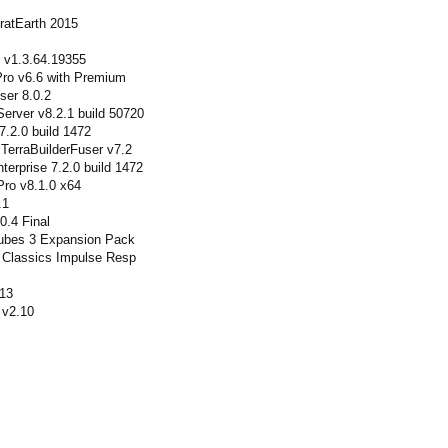
tratEarth 2015
 v1.3.64.19355
Pro v6.6 with Premium
ser 8.0.2
erver v8.2.1 build 50720
7.2.0 build 1472
 TerraBuilderFuser v7.2
terprise 7.2.0 build 1472
Pro v8.1.0 x64
.1
.4 Final
 Tubes 3 Expansion Pack
e Classics Impulse Resp
.13
x v2.10