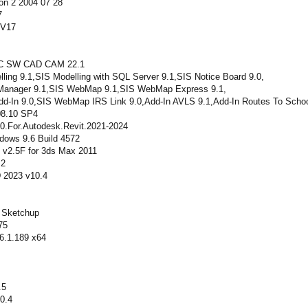
ion 2 2004 07 28
7
 V17
C SW CAD CAM 22.1
ling 9.1,SIS Modelling with SQL Server 9.1,SIS Notice Board 9.0,
Manager 9.1,SIS WebMap 9.1,SIS WebMap Express 9.1,
d-In 9.0,SIS WebMap IRS Link 9.0,Add-In AVLS 9.1,Add-In Routes To Schoo
08.10 SP4
.0.For.Autodesk.Revit.2021-2024
ndows 9.6 Build 4572
 v2.5F for 3ds Max 2011
.2
 2023 v10.4
r Sketchup
75
6.1.189 x64
.5
0.4