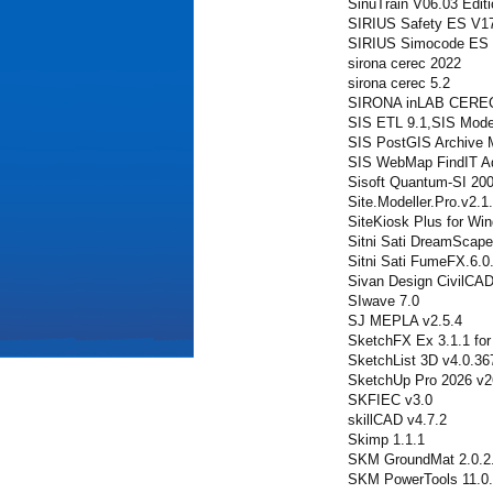
SinuTrain V06.03 Edit
SIRIUS Safety ES V1
SIRIUS Simocode ES
sirona cerec 2022
sirona cerec 5.2
SIRONA inLAB CERE
SIS ETL 9.1,SIS Model
SIS PostGIS Archive 
SIS WebMap FindIT Ad
Sisoft Quantum-SI 20
Site.Modeller.Pro.v2.1
SiteKiosk Plus for Wi
Sitni Sati DreamScape
Sitni Sati FumeFX.6.0
Sivan Design CivilCAD
SIwave 7.0
SJ MEPLA v2.5.4
SketchFX Ex 3.1.1 fo
SketchList 3D v4.0.36
SketchUp Pro 2026 v2
SKFIEC v3.0
skillCAD v4.7.2
Skimp 1.1.1
SKM GroundMat 2.0.2
SKM PowerTools 11.0.