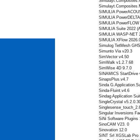
Simulayt.Composites.
Simulayt.Composites.
SIMULIA PowerACOUS
SIMULIA PowerDELTA 
SIMULIA PowerFLOW s
SIMULIA Suite 2022 (
SIMULIA WASP-NET 2
SIMULIA XFlow 2026.0
Simulog TetMesh GHS
Simunto Via v20.3
SimVector v4.50
SimWalk v1.2.7.68
SimWise 4D 9.7.0
SINAMICS StartDrive 
SinapsPlus.v4.7
Sinda G.Application.S
Sinda-Fluint.v4.6
Sindag Application Sui
SingleCrystal v5.2.0.3
Singlesense_touch_2.
Singular Inversions F
SiNi Software Plugins
SinoCAM V23. 0
Sinovation 12.0
SINT Srl XGSLab Pro 