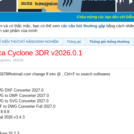
Chào mừng các bạn đến với Diễn đàn Cơ Điện - 
vn và có thắc mắc, bạn có thể xem
các câu hỏi thường gặp
bằng cách nhấn 
n sản phẩm của mình.
SẼ KIẾN THỨC/KỸ NĂNG/KINH NGHIỆM
Thông gió
Thông gió thông thường
ca Cyclone 3DR v2026.0.1
ograms
,
18/5/26
.
e5678#hotmail.com change # into @ , Ctrl+F to search softwares
 DXF Converter 2027.0
 to DWF Converter 2027.0
 to SVG Converter 2027.0
 to DWG Converter Full 2027.0
 8.9.8
al 2026 v3.4.3
luxe 16.2.3