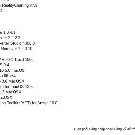
s RealityCharting v7.9
31
r 1.0.4.1
ter 2.2.2.2
erter Studio 4.8.8.0
 Remover 1.2.0.10
MR 2021 Build 1506
S 9.4
X 10.6.6 macOS
4 x86 x64
p 3.6 MacOSX
ble for macOS 13.5
.1.3.MacOSX
.MacOSX
ion Toolkits(ACT) for Ansys 16.0
(Bạn phải Đăng nhập hoặc Đăng ký để trả l