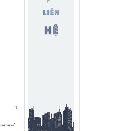
#1
ời bài viết.)