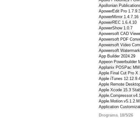
Apollonian Publication
ApowerEdit Pro 1.7.9.
ApowerMirror 1.4.7.16
ApowerREC 1.6.4.10
ApowerShow 1.0.7
Apowersoft CAD Viewe
Apowersoft PDF Conver
Apowersoft Video Conv
Apowersoft Watermark
App Builder 2024.29
Appeon Powerbuilder 
Applanix POSPac MM
Apple Final Cut Pro 
Apple iTunes 12.12.9.
Apple Remote Deskto
Apple Xcode 15.3 Sta
Apple.Compressor.v4
Apple.Motion.v5.1.2
Application Customizat
Drograms
18/5/26
,