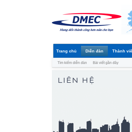
Trang chủ
Diễn đàn
Thành vi
Tìm kiếm diễn đàn
Bài viết gần đây