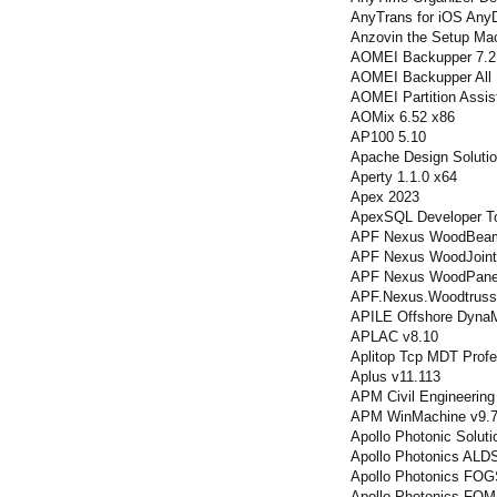
AnyTrans for iOS Any
Anzovin the Setup Mac
AOMEI Backupper 7.2.
AOMEI Backupper All 
AOMEI Partition Assis
AOMix 6.52 x86
AP100 5.10
Apache Design Soluti
Aperty 1.1.0 x64
Apex 2023
ApexSQL Developer To
APF Nexus WoodBeam
APF Nexus WoodJoint
APF Nexus WoodPanel
APF.Nexus.Woodtruss
APILE Offshore Dyna
APLAC v8.10
Aplitop Tcp MDT Profe
Aplus v11.113
APM Civil Engineering
APM WinMachine v9.
Apollo Photonic Soluti
Apollo Photonics ALDS
Apollo Photonics FOG
Apollo Photonics FOM