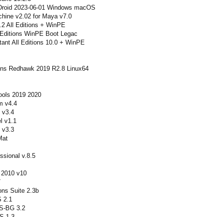
Droid 2023-06-01 Windows macOS
hine v2.02 for Maya v7.0
2 All Editions + WinPE
Editions WinPE Boot Legac
tant All Editions 10.0 + WinPE
ons Redhawk 2019 R2.8 Linux64
ols 2019 2020
 v4.4
 v3.4
 v1.1
 v3.3
Mat
ssional v.8.5
 2010 v10
7
ons Suite 2.3b
 2.1
S-BG 3.2
S 1.3