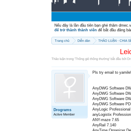
Nếu đây là lần đầu tiên bạn ghé thăm dmec.
để trở thành thành viên
để bắt đầu đăng bá
Trang chủ
Diễn đàn
THẢO LUẬN - CHIA 
Lei
Thảo luận trong '
Thông gió thông thường
' bắt đầu bởi
Dr
Pls try email to yamil
AnyDWG Software DWG
AnyDWG Software DWG
AnyDWG Software DWG
AnyDWG Software PDF
AnyLogic Professional
Drograms
anyLogistix Profession
Active Member
ANY-maze 7.65
AnyRail 7.140
AnyTime Organizer De