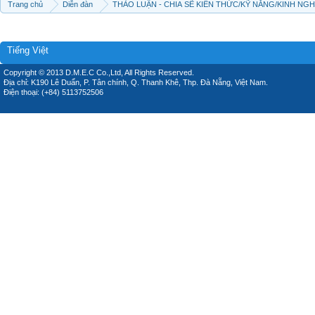
Trang chủ
Diễn đàn
THẢO LUẬN - CHIA SẼ KIẾN THỨC/KỸ NĂNG/KINH NG
Tiếng Việt
Copyright © 2013 D.M.E.C Co.,Ltd, All Rights Reserved.
Địa chỉ: K190 Lê Duẩn, P. Tân chính, Q. Thanh Khê, Thp. Đà Nẵng, Việt Nam.
Điện thoại: (+84) 5113752506