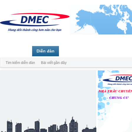
Trang chủ
Diễn đàn
Thành viên
Tìm kiếm diễn đàn
Bài viết gần đây