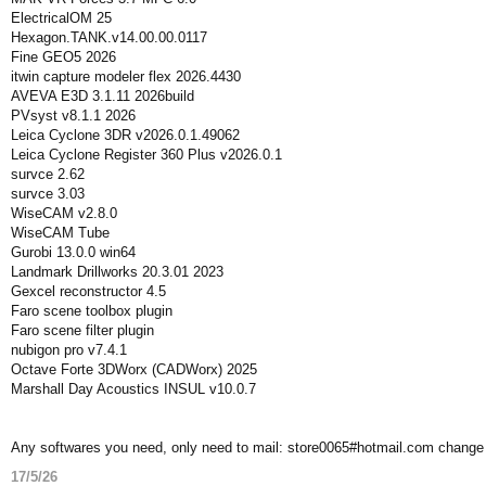
ElectricalOM 25
Hexagon.TANK.v14.00.00.0117
Fine GEO5 2026
itwin capture modeler flex 2026.4430
AVEVA E3D 3.1.11 2026build
PVsyst v8.1.1 2026
Leica Cyclone 3DR v2026.0.1.49062
Leica Cyclone Register 360 Plus v2026.0.1
survce 2.62
survce 3.03
WiseCAM v2.8.0
WiseCAM Tube
Gurobi 13.0.0 win64
Landmark Drillworks 20.3.01 2023
Gexcel reconstructor 4.5
Faro scene toolbox plugin
Faro scene filter plugin
nubigon pro v7.4.1
Octave Forte 3DWorx (CADWorx) 2025
Marshall Day Acoustics INSUL v10.0.7
Any softwares you need, only need to mail: store0065#hotmail.com change
17/5/26