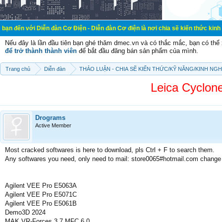
iễn đàn Cơ Điện - Diễn đàn Cơ điện là nơi chia sẽ kiến thức kinh nghiệm trong
Nếu đây là lần đầu tiên bạn ghé thăm dmec.vn và có thắc mắc, bạn có th
để trở thành thành viên
để bắt đầu đăng bán sản phẩm của mình.
Trang chủ
Diễn đàn
THẢO LUẬN - CHIA SẼ KIẾN THỨC/KỸ NĂNG/KINH NG
Leica Cyclon
Drograms
Active Member
Most cracked softwares is here to download, pls Ctrl + F to search them.
Any softwares you need, only need to mail: store0065#hotmail.com change
Agilent VEE Pro E5063A
Agilent VEE Pro E5071C
Agilent VEE Pro E5061B
Demo3D 2024
MAK VR-Forces 3.7 MFC 6.0