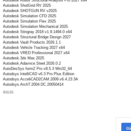
Autodesk Robot Structural Analysis Pro 2027 x64
Autodesk ShotGrid RV 2025
Autodesk SHOTGUN RV v2025
Autodesk Simulation CFD 2025
Autodesk Simulation Flex 2025
Autodesk Simulation Mechanical 2025
Autodesk Stingray 2018 v1.9.1494.0 x64
Autodesk Structural Bridge Design 2027
Autodesk Vault Products 2026.1.1
Autodesk Vehicle Tracking 2027 x64
Autodesk VRED Professional 2027 x64
Autodesk.3ds Max.2025
Autodesk.Adavnce.Steel.2026.0.2
AutoDesSys formZ Pro v8.5.3 Win32_64
Autodsys IntelliCAD v6.3 Pro Plus Edition
Autodsys.AcceliCAD2CAM.2009.v6.4.23.3A
Autodsys.ArchT.2004.DC.20050414
8/6/26
Đă