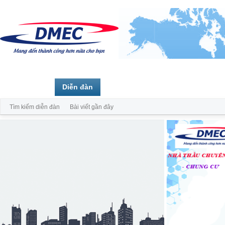
Trang chủ
Diễn đàn
Thành viên
Tìm kiếm diễn đàn
Bài viết gần đây