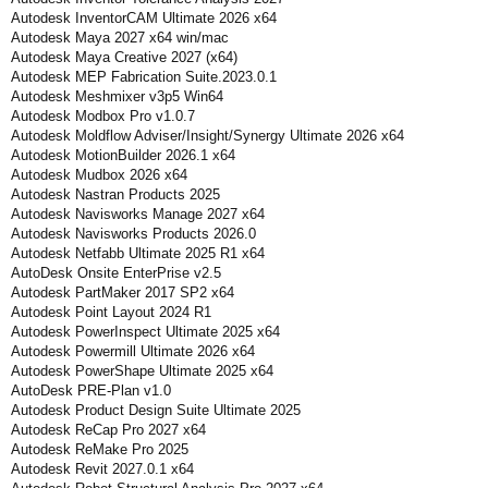
Autodesk InventorCAM Ultimate 2026 x64
Autodesk Maya 2027 x64 win/mac
Autodesk Maya Creative 2027 (x64)
Autodesk MEP Fabrication Suite.2023.0.1
Autodesk Meshmixer v3p5 Win64
Autodesk Modbox Pro v1.0.7
Autodesk Moldflow Adviser/Insight/Synergy Ultimate 2026 x64
Autodesk MotionBuilder 2026.1 x64
Autodesk Mudbox 2026 x64
Autodesk Nastran Products 2025
Autodesk Navisworks Manage 2027 x64
Autodesk Navisworks Products 2026.0
Autodesk Netfabb Ultimate 2025 R1 x64
AutoDesk Onsite EnterPrise v2.5
Autodesk PartMaker 2017 SP2 x64
Autodesk Point Layout 2024 R1
Autodesk PowerInspect Ultimate 2025 x64
Autodesk Powermill Ultimate 2026 x64
Autodesk PowerShape Ultimate 2025 x64
AutoDesk PRE-Plan v1.0
Autodesk Product Design Suite Ultimate 2025
Autodesk ReCap Pro 2027 x64
Autodesk ReMake Pro 2025
Autodesk Revit 2027.0.1 x64