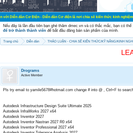
 Cơ Điện - Diễn đàn Cơ điện là nơi chia sẽ kiến thức kinh nghiệm trong lãnh v
Nếu đây là lần đầu tiên bạn ghé thăm dmec.vn và có thắc mắc, bạn có th
để trở thành thành viên
để bắt đầu đăng bán sản phẩm của mình.
Trang chủ
Diễn đàn
THẢO LUẬN - CHIA SẼ KIẾN THỨC/KỸ NĂNG/KINH NG
LE
Drograms
Active Member
Pls try email to yamile5678#hotmail.com change # into @ , Ctrl+F to searc
Autodesk Infrastructure Design Suite Ultimate 2025
Autodesk InfraWorks 2027 x64
Autodesk Inventor 2027
Autodesk Inventor Nastran 2027 R0 x64
Autodesk Inventor Professional 2027 x64
Autodesk Inventor Tolerance Analysis 2027