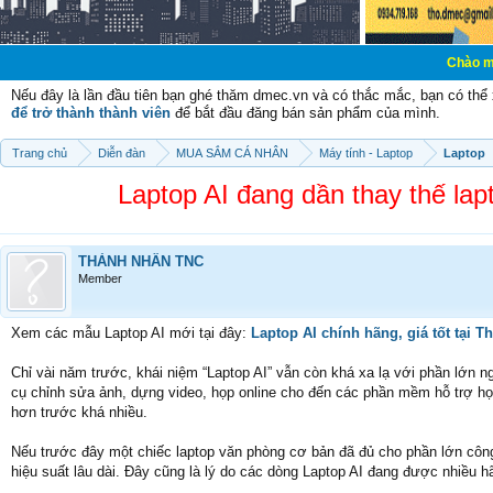
Chào mừng các bạn đ
Nếu đây là lần đầu tiên bạn ghé thăm dmec.vn và có thắc mắc, bạn có th
để trở thành thành viên
để bắt đầu đăng bán sản phẩm của mình.
Trang chủ
Diễn đàn
MUA SẮM CÁ NHÂN
Máy tính - Laptop
Laptop
Laptop AI đang dần thay thế lap
THÀNH NHÂN TNC
Member
Xem các mẫu Laptop AI mới tại đây:
Laptop AI chính hãng, giá tốt tại 
Chỉ vài năm trước, khái niệm “Laptop AI” vẫn còn khá xa lạ với phần lớn 
cụ chỉnh sửa ảnh, dựng video, họp online cho đến các phần mềm hỗ trợ họ
hơn trước khá nhiều.
Nếu trước đây một chiếc laptop văn phòng cơ bản đã đủ cho phần lớn công
hiệu suất lâu dài. Đây cũng là lý do các dòng Laptop AI đang được nhiều h