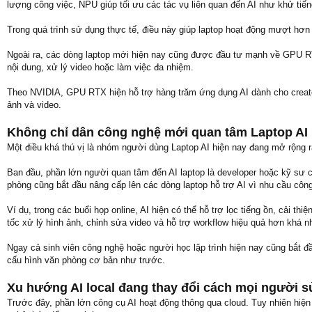
lượng công việc, NPU giúp tối ưu các tác vụ liên quan đến AI như khử tiến
Trong quá trình sử dụng thực tế, điều này giúp laptop hoạt động mượt hơ
Ngoài ra, các dòng laptop mới hiện nay cũng được đầu tư mạnh về GPU 
nội dung, xử lý video hoặc làm việc đa nhiệm.
Theo NVIDIA, GPU RTX hiện hỗ trợ hàng trăm ứng dụng AI dành cho creator
ảnh và video.
Không chỉ dân công nghệ mới quan tâm Laptop AI
Một điều khá thú vị là nhóm người dùng Laptop AI hiện nay đang mở rộng r
Ban đầu, phần lớn người quan tâm đến AI laptop là developer hoặc kỹ sư cô
phòng cũng bắt đầu nâng cấp lên các dòng laptop hỗ trợ AI vì nhu cầu công
Ví dụ, trong các buổi họp online, AI hiện có thể hỗ trợ lọc tiếng ồn, cải 
tốc xử lý hình ảnh, chỉnh sửa video và hỗ trợ workflow hiệu quả hơn khá n
Ngay cả sinh viên công nghệ hoặc người học lập trình hiện nay cũng bắt đầu
cấu hình văn phòng cơ bản như trước.
Xu hướng AI local đang thay đổi cách mọi người s
Trước đây, phần lớn công cụ AI hoạt động thông qua cloud. Tuy nhiên hiện 