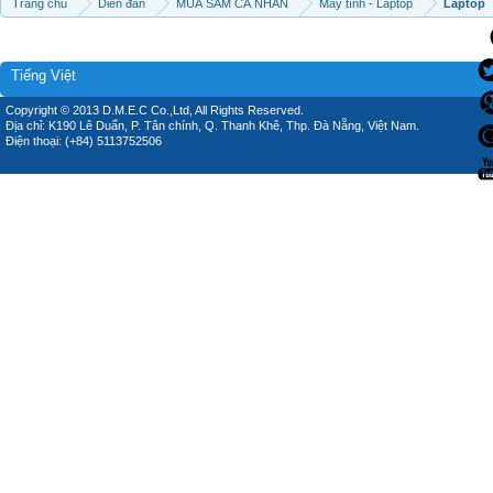
Trang chủ
Diễn đàn
MUA SẮM CÁ NHÂN
Máy tính - Laptop
Laptop
Tiếng Việt
Copyright © 2013 D.M.E.C Co.,Ltd, All Rights Reserved.
Địa chỉ: K190 Lê Duẩn, P. Tân chính, Q. Thanh Khê, Thp. Đà Nẵng, Việt Nam.
Điện thoại: (+84) 5113752506