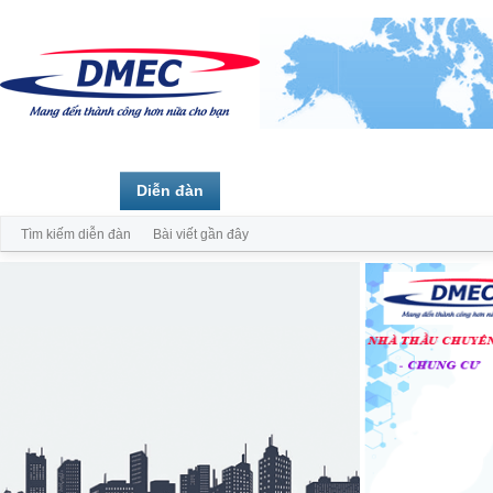
Trang chủ
Diễn đàn
Thành viên
Tìm kiếm diễn đàn
Bài viết gần đây