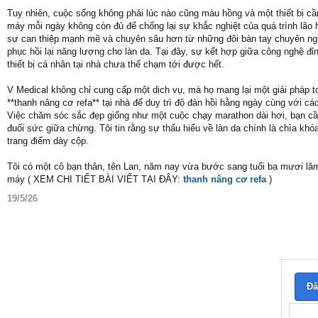
Tuy nhiên, cuộc sống không phải lúc nào cũng màu hồng và một thiết bị cầ
máy mỗi ngày không còn đủ để chống lại sự khắc nghiệt của quá trình lão 
sự can thiệp mạnh mẽ và chuyên sâu hơn từ những đôi bàn tay chuyên nghi
phục hồi lại năng lượng cho làn da. Tại đây, sự kết hợp giữa công nghệ đ
thiết bị cá nhân tại nhà chưa thể chạm tới được hết.
V Medical không chỉ cung cấp một dịch vụ, mà họ mang lại một giải pháp t
**thanh nâng cơ refa** tại nhà để duy trì độ đàn hồi hằng ngày cùng với cá
Việc chăm sóc sắc đẹp giống như một cuộc chạy marathon dài hơi, bạn cầ
đuối sức giữa chừng. Tôi tin rằng sự thấu hiểu về làn da chính là chìa kh
trang điểm dày cộp.
Tôi có một cô bạn thân, tên Lan, năm nay vừa bước sang tuổi ba mươi lăm v
máy ( XEM CHI TIẾT BÀI VIẾT TẠI ĐÂY:
thanh nâng cơ refa
)
19/5/26
Đă