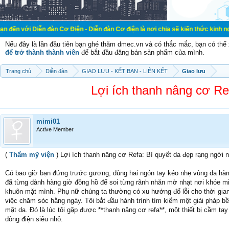
n đàn Cơ Điện - Diễn đàn Cơ điện là nơi chia sẽ kiến thức kinh nghiệm trong l
Nếu đây là lần đầu tiên bạn ghé thăm dmec.vn và có thắc mắc, bạn có th
để trở thành thành viên
để bắt đầu đăng bán sản phẩm của mình.
Trang chủ
Diễn đàn
GIAO LƯU - KẾT BẠN - LIÊN KẾT
Giao lưu
Lợi ích thanh nâng cơ Re
mimi01
Active Member
(
Thẩm mỹ viện
) Lợi ích thanh nâng cơ Refa: Bí quyết da đẹp rạng ngời 
Có bao giờ bạn đứng trước gương, dùng hai ngón tay kéo nhẹ vùng da hà
đã từng dành hàng giờ đồng hồ để soi từng rãnh nhăn mờ nhạt nơi khóe miệ
khuôn mặt mình. Phụ nữ chúng ta thường có xu hướng đổ lỗi cho thời gian
việc chăm sóc hằng ngày. Tôi bắt đầu hành trình tìm kiếm một giải pháp b
mặt da. Đó là lúc tôi gặp được **thanh nâng cơ refa**, một thiết bị cầm 
dòng điện siêu nhỏ.