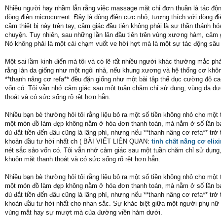
Nhiều người hay nhầm lẫn rằng việc massage mặt chỉ đơn thuần là tác độn
dòng điện microcurrent. Đây là dòng điện cực nhỏ, tương thích với dòng điện
cầm thiết bị này trên tay, cảm giác đầu tiên không phải là sự thần thánh h
chuyện. Tuy nhiên, sau những lần lăn đầu tiên trên vùng xương hàm, cảm gi
Nó không phải là một cái chạm vuốt ve hời hợt mà là một sự tác động sâu
Một sai lầm kinh điển mà tôi và có lẽ rất nhiều người khác thường mắc phải
rằng làn da giống như một ngôi nhà, nếu khung xương và hệ thống cơ khô
**thanh nâng cơ refa** đều đặn giống như một bài tập thể dục cường độ cao
vốn có. Tôi vẫn nhớ cảm giác sau một tuần chăm chỉ sử dụng, vùng da dư
thoát và có sức sống rõ rệt hơn hẳn.
Nhiều bạn bè thường hỏi tôi rằng liệu bỏ ra một số tiền không nhỏ cho một 
một món đồ làm đẹp không nằm ở hóa đơn thanh toán, mà nằm ở số lần bạn
dù đắt tiền đến đâu cũng là lãng phí, nhưng nếu **thanh nâng cơ refa** tr
khoản đầu tư hời nhất ch ( BÀI VIẾT LIÊN QUAN:
tinh chất nâng cơ elixi
nét sắc sảo vốn có. Tôi vẫn nhớ cảm giác sau một tuần chăm chỉ sử dụng
khuôn mặt thanh thoát và có sức sống rõ rệt hơn hẳn.
Nhiều bạn bè thường hỏi tôi rằng liệu bỏ ra một số tiền không nhỏ cho một 
một món đồ làm đẹp không nằm ở hóa đơn thanh toán, mà nằm ở số lần bạn
dù đắt tiền đến đâu cũng là lãng phí, nhưng nếu **thanh nâng cơ refa** tr
khoản đầu tư hời nhất cho nhan sắc. Sự khác biệt giữa một người phụ nữ
vùng mắt hay sự mượt mà của đường viền hàm dưới.