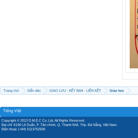
Trang chủ
Diễn đàn
GIAO LƯU - KẾT BẠN - LIÊN KẾT
Giao lưu
Tiếng Việt
Copyright © 2013 D.M.E.C Co.,Ltd, All Rights Reserved.
Địa chỉ: K190 Lê Duẩn, P. Tân chính, Q. Thanh Khê, Thp. Đà Nẵng, Việt Nam.
Điện thoại: (+84) 5113752506