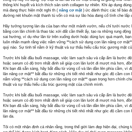
thông khí huyết và kích thích sản sinh collagen tự nhiên. Khi áp dụng đúng
mà đang thực hiện một nghi th (
nâng cơ mặt
) ức đánh thức các tế bào đa
đường nét khuôn mặt thanh tú vốn có mà sự lão hóa đang cố tình che lấp 
Hãy tưởng tượng làn da của bạn như một mảnh vườn, nếu chỉ tưới nước b
bằng con lăn chính là thao tác xới đất cần thiết ấy, tạo ra những rung độn
sai hướng, ví dụ như lăn từ trên xuống dưới hoặc dùng lực quá mạnh, bạn v
luôn nhấn mạnh rằng việc nắm vững **cách sử dụng con lăn nâng cơ mặt** q
quý nào. Sự tinh tế nằm ở kỹ thuật và sự thấu hiểu cấu trúc gương mặt c
Trước khi bắt đầu buổi massage, việc làm sạch sâu và cấp ẩm là bước đệ
hoặc serum có độ trơn nhất định sẽ giúp con lăn lướt đi mượt mà hơn, đồ
Khi bạn đã sẵn sàng, hãy bắt đầu từ vùng cổ và lăn dần lên phía cằm, vì đ
lăn nâng cơ mặt** bắt đầu từ những chi tiết nhỏ nhất như góc độ cầm con
nắm vững **cách sử dụng con lăn nâng cơ mặt** quan trọng hơn chính chiếc
thuật và sự thấu hiểu cấu trúc gương mặt của chính mình.
Trước khi bắt đầu buổi massage, việc làm sạch sâu và cấp ẩm là bước đệ
hoặc serum có độ trơn nhất định sẽ giúp con lăn lướt đi mượt mà hơn, đồ
Khi bạn đã sẵn sàng, hãy bắt đầu từ vùng cổ và lăn dần lên phía cằm, vì đ
lăn nâng cơ mặt** bắt đầu từ những chi tiết nhỏ nhất như góc độ cầm con lă
làn da.
Tôi có một nhận định cá nhân rằng, trong thế giới làm đẹp hiện đại, chún