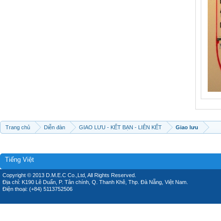
Trang chủ
Diễn đàn
GIAO LƯU - KẾT BẠN - LIÊN KẾT
Giao lưu
Tiếng Việt
Copyright © 2013 D.M.E.C Co.,Ltd, All Rights Reserved.
Địa chỉ: K190 Lê Duẩn, P. Tân chính, Q. Thanh Khê, Thp. Đà Nẵng, Việt Nam.
Điện thoại: (+84) 5113752506