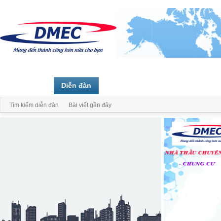
Trang chủ
Diễn đàn
Thành viên
Tìm kiếm diễn đàn
Bài viết gần đây