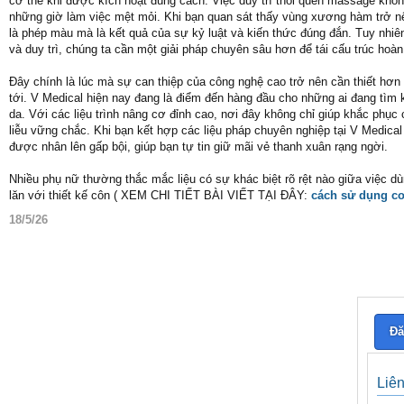
cơ thể khi được kích hoạt đúng cách. Việc duy trì thói quen massage không
những giờ làm việc mệt mỏi. Khi bạn quan sát thấy vùng xương hàm trở nê
là phép màu mà là kết quả của sự kỷ luật và kiến thức đúng đắn. Tuy nhiên
và duy trì, chúng ta cần một giải pháp chuyên sâu hơn để tái cấu trúc hoàn
Đây chính là lúc mà sự can thiệp của công nghệ cao trở nên cần thiết hơ
tới. V Medical hiện nay đang là điểm đến hàng đầu cho những ai đang tìm
da. Với các liệu trình nâng cơ đỉnh cao, nơi đây không chỉ giúp khắc ph
liễu vững chắc. Khi bạn kết hợp các liệu pháp chuyên nghiệp tại V Medical 
được nhân lên gấp bội, giúp bạn tự tin giữ mãi vẻ thanh xuân rạng ngời.
Nhiều phụ nữ thường thắc mắc liệu có sự khác biệt rõ rệt nào giữa việc d
lăn với thiết kế côn ( XEM CHI TIẾT BÀI VIẾT TẠI ĐÂY:
cách sử dụng co
18/5/26
Đă
Liê