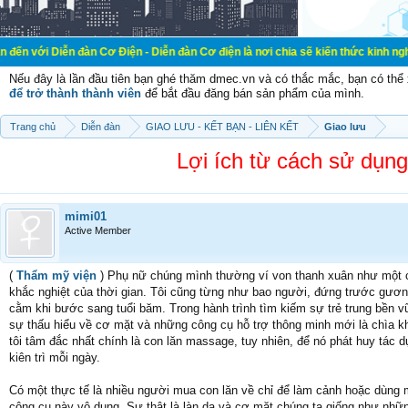
 đàn Cơ Điện - Diễn đàn Cơ điện là nơi chia sẽ kiến thức kinh nghiệm trong lã
Nếu đây là lần đầu tiên bạn ghé thăm dmec.vn và có thắc mắc, bạn có th
để trở thành thành viên
để bắt đầu đăng bán sản phẩm của mình.
Trang chủ
Diễn đàn
GIAO LƯU - KẾT BẠN - LIÊN KẾT
Giao lưu
Lợi ích từ cách sử dụn
mimi01
Active Member
(
Thẩm mỹ viện
) Phụ nữ chúng mình thường ví von thanh xuân như một c
khắc nghiệt của thời gian. Tôi cũng từng như bao người, đứng trước gươn
cằm khi bước sang tuổi băm. Trong hành trình tìm kiếm sự trẻ trung bền vữ
sự thấu hiểu về cơ mặt và những công cụ hỗ trợ thông minh mới là chìa 
tôi tâm đắc nhất chính là con lăn massage, tuy nhiên, để nó phát huy tác 
kiên trì mỗi ngày.
Có một thực tế là nhiều người mua con lăn về chỉ để làm cảnh hoặc dùng m
công cụ này vô dụng. Sự thật là làn da và cơ mặt chúng ta giống như nhữn