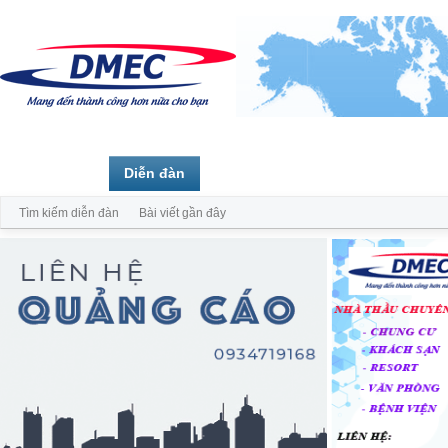
Trang chủ
Diễn đàn
Thành viên
Tìm kiếm diễn đàn
Bài viết gần đây