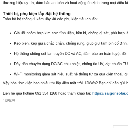
thương hiệu uy tín, đảm bảo an toàn và hoạt động ổn định trong mọi điều kiệ
Thiết bị, phụ kiện lắp đặt hệ thống
Toàn bộ hệ thống đi kèm đầy đủ các phụ kiện tiêu chuẩn:
Giá đỡ nhôm hợp kim sơn tĩnh điện, bền bỉ, chống gỉ sét, phù hợp l
Kẹp biên, kẹp giữa chắc chắn, chống rung, giúp giữ tấm pin cố định.
Hệ thống chống sét lan truyền DC và AC, đảm bảo an toàn tuyệt đối c
Dây dẫn chuyên dụng DC/AC chịu nhiệt, chống tia UV, đạt chuẩn TU
Wi-Fi monitoring giám sát hiệu suất hệ thống từ xa qua điện thoại, 
Vậy hóa đơn điện bao nhiêu thì lắp điện mặt trời 12kWp? Bạn chỉ cần gửi h
Liên hệ qua hotline 091 354 1168 hoặc tham khảo tại:
https://saigonsolar
16/5/25