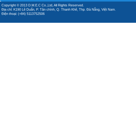
Copyright © 2013 D.M.E.C Co.,Ltd, All Rights Reserved.
Địa chỉ: K190 Lê Duẩn, P. Tân chính, Q. Thanh Khê, Thp. Đà Nẵng, Việt Nam.
Điện thoại: (+84) 5113752506