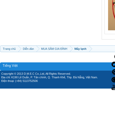
Trang chủ
Diễn đàn
MUA SẮM GIA ĐÌNH
Máy lạnh
Tiếng Việt
Copyright © 2013 D.M.E.C Co.,Ltd, All Rights Reserved.
Địa chỉ: K190 Lê Duẩn, P. Tân chính, Q. Thanh Khê, Thp. Đà Nẵng, Việt Nam.
Điện thoại: (+84) 5113752506