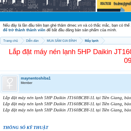
Nếu đây là lần đầu tiên bạn ghé thăm dmec.vn và có thắc mắc, bạn có th
để trở thành thành viên
để bắt đầu đăng bán sản phẩm của mình.
Trang chủ
Diễn đàn
MUA SẮM GIA ĐÌNH
Máy lạnh
Lắp đặt máy nén lạnh 5HP Daikin JT160
09
maynentoshiba1
Member
Lắp đặt máy nén lạnh 5HP Daikin JT160BCBY-1L tại Tiền Giang, bảo
Lắp đặt máy nén lạnh 5HP Daikin JT160BCBY-1L tại Tiền Giang, bảo
Lắp đặt máy nén lạnh 5HP Daikin JT160BCBY-1L tại Tiền Giang, bảo
THÔNG SỐ KỸ THUẬT