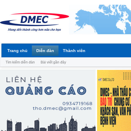
Trang chủ
Diễn đàn
Thành viên
Tìm kiếm diễn đàn
Bài viết gần đây