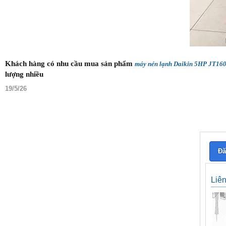
Khách hàng có nhu cầu mua sản phẩm
máy nén lạnh Daikin 5HP JT1
lượng nhiều
19/5/26
Đă
Liê