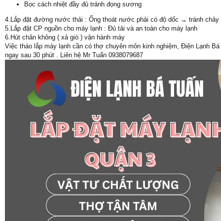
Bọc cách nhiệt đầy đủ tránh đọng sương
4.Lắp đặt đường nước thải : Ống thoát nước phải có độ dốc → tránh chả
5.Lắp đặt CP nguồn cho máy lạnh : Đủ tải và an toàn cho máy lạnh
6.Hút chân không ( xả gió ) vận hành máy
Việc tháo lắp máy lạnh cần có thợ chuyên môn kinh nghiệm, Điện Lạnh Bá T
ngay sau 30 phút . Liên hệ Mr Tuấn 0938079687