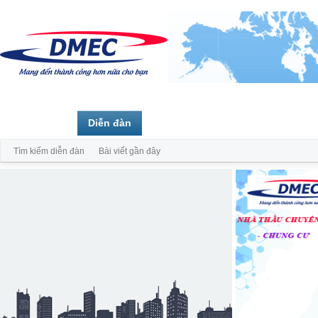
Trang chủ
Diễn đàn
Thành viên
Tìm kiếm diễn đàn
Bài viết gần đây