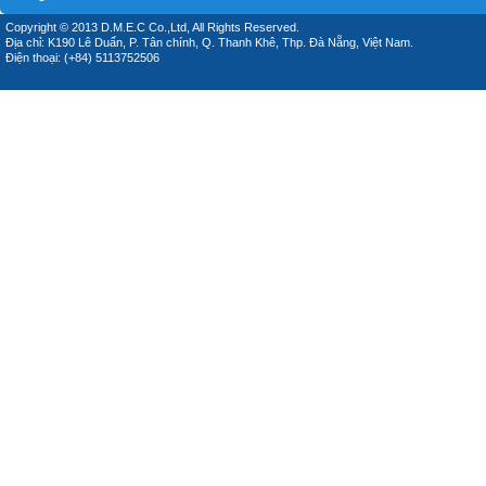
Copyright © 2013 D.M.E.C Co.,Ltd, All Rights Reserved.
Địa chỉ: K190 Lê Duẩn, P. Tân chính, Q. Thanh Khê, Thp. Đà Nẵng, Việt Nam.
Điện thoại: (+84) 5113752506