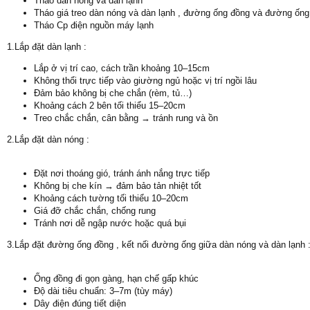
Tháo dàn nóng và dàn lạnh
Tháo giá treo dàn nóng và dàn lạnh , đường ống đồng và đường ống
Tháo Cp điện nguồn máy lạnh
1.Lắp đặt dàn lạnh :
Lắp ở vị trí cao, cách trần khoảng 10–15cm
Không thổi trực tiếp vào giường ngủ hoặc vị trí ngồi lâu
Đảm bảo không bị che chắn (rèm, tủ…)
Khoảng cách 2 bên tối thiểu 15–20cm
Treo chắc chắn, cân bằng → tránh rung và ồn
2.Lắp đặt dàn nóng :
Đặt nơi thoáng gió, tránh ánh nắng trực tiếp
Không bị che kín → đảm bảo tản nhiệt tốt
Khoảng cách tường tối thiểu 10–20cm
Giá đỡ chắc chắn, chống rung
Tránh nơi dễ ngập nước hoặc quá bụi
3.Lắp đặt đường ống đồng , kết nối đường ống giữa dàn nóng và dàn lạnh 
Ống đồng đi gọn gàng, hạn chế gấp khúc
Độ dài tiêu chuẩn: 3–7m (tùy máy)
Dây điện đúng tiết diện