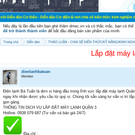
n Cơ Điện - Diễn đàn Cơ điện là nơi chia sẽ kiến thức kinh nghiệm trong lãnh 
Nếu đây là lần đầu tiên bạn ghé thăm dmec.vn và có thắc mắc, bạn có th
để trở thành thành viên
để bắt đầu đăng bán sản phẩm của mình.
Trang chủ
Diễn đàn
THẢO LUẬN - CHIA SẼ KIẾN THỨC/KỸ NĂNG/KINH NG
Lắp đặt máy 
dienlanhbatuan
Member
Điện lạnh Bá Tuấn là đơn vị hàng đầu trong lĩnh vực lắp đặt máy lạnh Quậ
ngay khi nhận được yêu cầu từ quý vị. Chúng tôi sẵn sàng tư vấn vị trí lắp
gọn gàng.
THÔNG TIN DỊCH VỤ LẮP ĐẶT MÁY LẠNH QUẬN 3
Hotline: 0938 079 687 (Tư vấn và báo giá 24/7)
Địa chỉ :