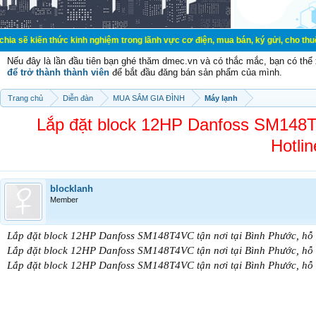
thức kinh nghiệm trong lãnh vực cơ điện, mua bán, ký gửi, cho thuê hàng hoá dị
Nếu đây là lần đầu tiên bạn ghé thăm dmec.vn và có thắc mắc, bạn có th
để trở thành thành viên
để bắt đầu đăng bán sản phẩm của mình.
Trang chủ
Diễn đàn
MUA SẮM GIA ĐÌNH
Máy lạnh
Lắp đặt block 12HP Danfoss SM148T4
Hotli
blocklanh
Member
Lắp đặt block 12HP Danfoss SM148T4VC tận nơi tại Bình Phước, hỗ 
Lắp đặt block 12HP Danfoss SM148T4VC tận nơi tại Bình Phước, hỗ 
Lắp đặt block 12HP Danfoss SM148T4VC tận nơi tại Bình Phước, hỗ 