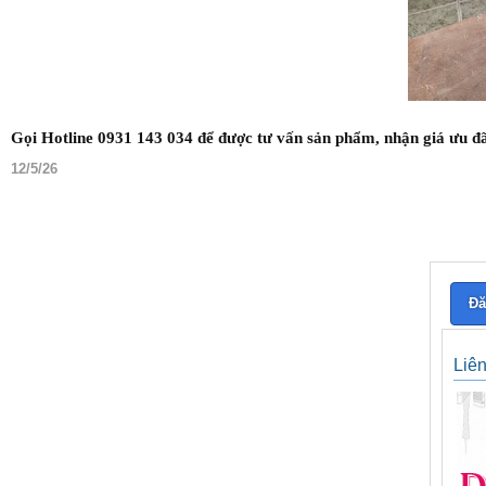
Gọi Hotline 0931 143 034 để được tư vấn sản phẩm, nhận giá ưu đã
12/5/26
Đă
Liê