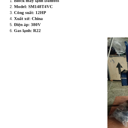
Block máy lạnh Danfoss
Model: SM148T4VC
Công suất: 12HP
Xuất xứ: China
Điện áp: 380V
Gas lạnh: R22