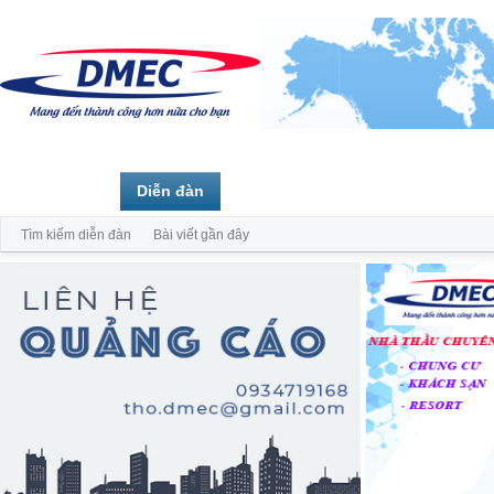
Trang chủ
Diễn đàn
Thành viên
Tìm kiếm diễn đàn
Bài viết gần đây