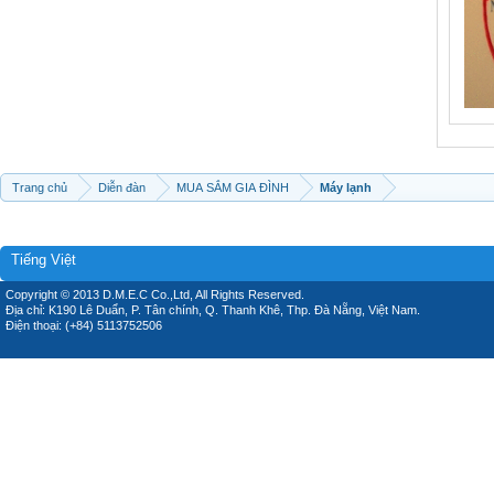
Trang chủ
Diễn đàn
MUA SẮM GIA ĐÌNH
Máy lạnh
Tiếng Việt
Copyright © 2013 D.M.E.C Co.,Ltd, All Rights Reserved.
Địa chỉ: K190 Lê Duẩn, P. Tân chính, Q. Thanh Khê, Thp. Đà Nẵng, Việt Nam.
Điện thoại: (+84) 5113752506