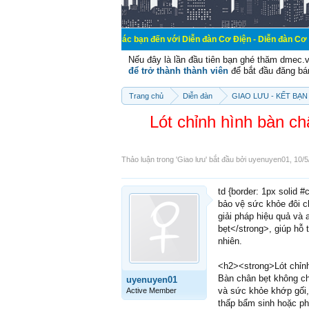
Chào mừng các bạn đến với Diễn đàn Cơ Điện - Diễn đàn Cơ điện là nơi chi
Nếu đây là lần đầu tiên bạn ghé thăm dmec.
để trở thành thành viên
để bắt đầu đăng bá
Trang chủ
Diễn đàn
GIAO LƯU - KẾT BẠN 
Lót chỉnh hình bàn 
Thảo luận trong '
Giao lưu
' bắt đầu bởi
uyenuyen01
,
10/5
td {border: 1px solid 
bảo vệ sức khỏe đôi c
giải pháp hiệu quả và
bẹt</strong>, giúp hỗ 
nhiên.
<h2><strong>Lót chỉnh
Bàn chân bẹt không ch
uyenuyen01
và sức khỏe khớp gối
Active Member
thấp bẩm sinh hoặc ph