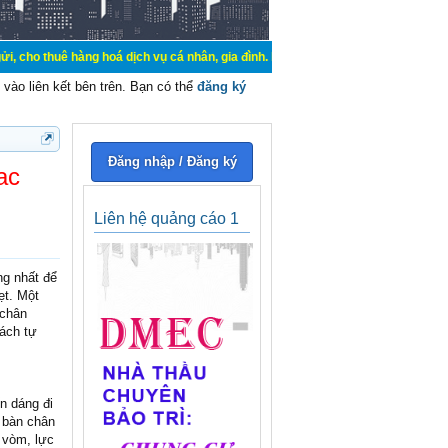
hàng hoá dịch vụ cá nhân, gia đình. Mua bán, ký gửi, cho thuê thiết bị hệ thốn
vào liên kết bên trên. Bạn có thể
đăng ký
Đăng nhập / Đăng ký
ac
Liên hệ quảng cáo 1
ng nhất để
ẹt. Một
 chân
cách tự
n dáng đi
 bàn chân
 vòm, lực