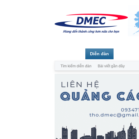
Trang chủ
Diễn đàn
Thành vi
Tìm kiếm diễn đàn
Bài viết gần đây