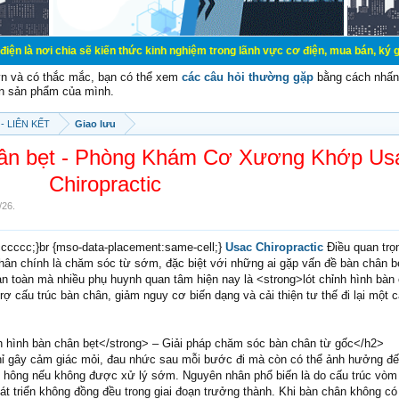
a sẽ kiến thức kinh nghiệm trong lãnh vực cơ điện, mua bán, ký gửi, cho thuê 
vn và có thắc mắc, bạn có thể xem
các câu hỏi thường gặp
bằng cách nhấn 
n sản phẩm của mình.
- LIÊN KẾT
Giao lưu
chân bẹt - Phòng Khám Cơ Xương Khớp Us
Chiropractic
/26
.
#cccccc;}br {mso-data-placement:same-cell;}
Usac Chiropractic
Điều quan trọ
hân chính là chăm sóc từ sớm, đặc biệt với những ai gặp vấn đề bàn chân b
 an toàn mà nhiều phụ huynh quan tâm hiện nay là <strong>lót chỉnh hình bàn
trợ cấu trúc bàn chân, giảm nguy cơ biến dạng và cải thiện tư thế đi lại một 
 hình bàn chân bẹt</strong> – Giải pháp chăm sóc bàn chân từ gốc</h2>
ỉ gây cảm giác mỏi, đau nhức sau mỗi bước đi mà còn có thể ảnh hưởng đế
, hông nếu không được xử lý sớm. Nguyên nhân phổ biến là do cấu trúc vòm
át triển không đồng đều trong giai đoạn trưởng thành. Khi bàn chân không có