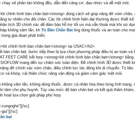
ặc chạy sẽ phân tán không đều, dẫn đến căng cơ, đau nhức và dễ mệt mỏi.
lót chỉnh hình bàn chân bẹt</strong> đúng cách sẽ giúp nâng đỡ vòm chân, 
ằng tự nhiên cho đôi chân. Các lót chỉnh hình hiện đại thường được thiết kế 
phân tích 3D chính xác để đảm bảo hỗ trợ tối ưu mà vẫn thoải mái khi sử dụ
pháp không xâm lấn, kh
Trị Bàn Chân Bẹt
ông dùng thuốc và an toàn cho mọi 
 trong giai đoạn phát triển.
>lót chỉnh hình bàn chân bẹt</strong> tại USAC</h2>
ề bàn chân bẹt, bước tiếp theo là lựa chọn phương pháp điều trị an toàn và 
AT FEET CARE kết hợp <strong>lót chỉnh hình bàn chân bẹt</strong> bằng 
HYSIOFLOW mang đến sự chăm sóc toàn diện. Đế chỉnh hình 3D được thiết kế
nâng đỡ chính xác vòm chân, điều chỉnh lực tác động khi di chuyển. Trị liệu
 và khớp, cải thiện chức năng vận động và giảm cảm giác mệt mỏi.
 không xâm lấn, không dùng thuốc, được cá nhân hóa theo từng tình trạng, 
ên tâm cho phụ huynh. Tùy vào mức độ bàn chân bẹt và kết quả thăm khám, 
nh hoạt lựa chọn giải pháp phù hợp.
-congnghe"][/sc]
gia"][/sc]
hân bẹt