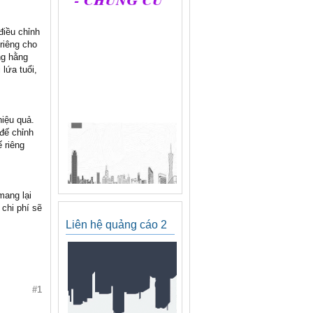
điều chỉnh
riêng cho
ng hằng
lứa tuổi,
hiệu quả.
đế chỉnh
 riêng
mang lại
chi phí sẽ
Liên hệ quảng cáo 2
#1