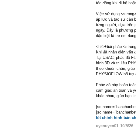
tác động khi đi bộ ho
Việc sử dụng <strong>
áp lực và tạo sự cân b
từng người, dựa trên 
ngày. Đây là phương 
đặc biệt là trẻ em đang
<h2>Giải pháp <strong
Khi đã nhận diện vấn đ
Tại USAC, phác đồ FL
hình 3D và trị liệu P
theo khuôn chân, giúp 
PHYSIOFLOW bổ trợ cơ
Phác đồ này hoàn toàn
cảm giác an toàn và y
khác nhau, giúp bạn li
[sc name="banchanbet
[sc name="banchanbet-
lót chỉnh hình bàn c
uyenuyen01
10/5/26
,