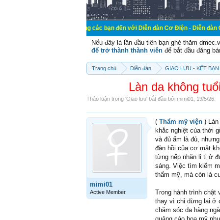
Chào mừng các bạn đến với Diễn đàn Cơ Điện - Diễn đàn Cơ điện là nơi c
Nếu đây là lần đầu tiên bạn ghé thăm dmec.
để trở thành thành viên
để bắt đầu đăng bá
Trang chủ
Diễn đàn
GIAO LƯU - KẾT BẠN 
Làn da không tuổ
Thảo luận trong '
Giao lưu
' bắt đầu bởi
mimi01
,
19/5/26
.
(
Thẩm mỹ viện
) Làn
khắc nghiệt của thời g
và đủ ẩm là đủ, nhưng
đàn hồi của cơ mặt kh
từng nếp nhăn li ti ở
sáng. Việc tìm kiếm mộ
thẩm mỹ, mà còn là cuộ
mimi01
Trong hành trình chật 
Active Member
thay vì chỉ dừng lại 
chăm sóc da hàng ngày
quảng cáo hoa mỹ nhưn