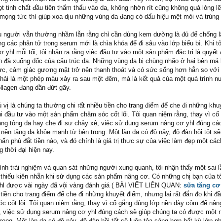
t tinh chất đầu tiên thẩm thấu vào da, không nhờn rít cũng không quá lỏng l
mọng tức thì giúp xoa dịu những vùng da đang có dấu hiệu mệt mỏi và trùng
u người vẫn thường nhầm lẫn rằng chỉ cần dùng kem dưỡng là đủ để chống l
 các phân tử trong serum mới là chìa khóa để đi sâu vào lớp biểu bì. Khi tôi
yhl mỗi tối, tôi nhận ra rằng việc đầu tư vào một sản phẩm đặc trị là quyết
n đà xuống dốc của cấu trúc da. Những vùng da bị chùng nhão ở hai bên má 
ực, cảm giác gương mặt trở nên thanh thoát và có sức sống hơn hẳn so với 
hải là một phép màu xảy ra sau một đêm, mà là kết quả của một quá trình n
llagen đang dần đứt gãy.
 vị là chúng ta thường chi rất nhiều tiền cho trang điểm để che đi những khu
hi đầu tư vào một sản phẩm chăm sóc cốt lõi. Tôi quan niệm rằng, thay vì c
ng tông da hay che đi sự chảy xệ, việc sử dụng serum nâng cơ yhl đúng cá
ền tảng da khỏe mạnh từ bên trong. Một làn da có độ nảy, độ đàn hồi tốt sẽ
ấn phủ đắt tiền nào, và đó chính là giá trị thực sự của việc làm đẹp một các
 thời đại hiện nay.
rình trải nghiệm và quan sát những người xung quanh, tôi nhận thấy một sai 
à thiếu kiên nhẫn khi sử dụng các sản phẩm nâng cơ. Có những chị bạn của tô
hl được vài ngày đã vội vàng đánh giá ( BÀI VIẾT LIÊN QUAN:
sữa tăng c
u tiền cho trang điểm để che đi những khuyết điểm, nhưng lại rất đắn đo khi đ
 cốt lõi. Tôi quan niệm rằng, thay vì cố gắng dùng lớp nền dày cộm để nân
, việc sử dụng serum nâng cơ yhl đúng cách sẽ giúp chúng ta có được một 
ong. Một làn da có độ nảy, độ đàn hồi tốt sẽ luôn tỏa sáng hơn bất kỳ lớp p