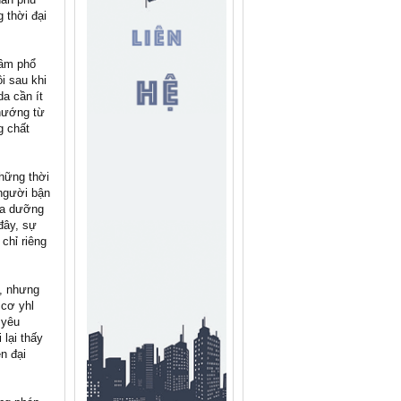
 thời đại
lầm phổ
i sau khi
da cần ít
 hướng từ
g chất
những thời
người bận
iữa dưỡng
đây, sự
chỉ riêng
i, nhưng
 cơ yhl
 yêu
 lại thấy
n đại