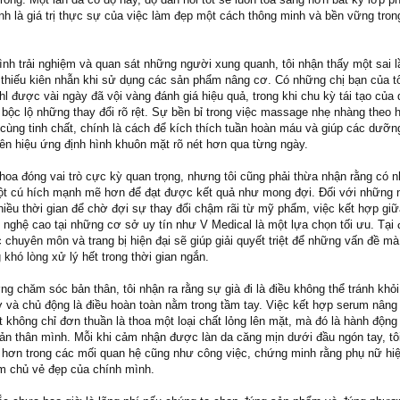
ính là giá trị thực sự của việc làm đẹp một cách thông minh và bền vững trong
rình trải nghiệm và quan sát những người xung quanh, tôi nhận thấy một sai 
à thiếu kiên nhẫn khi sử dụng các sản phẩm nâng cơ. Có những chị bạn của tô
 được vài ngày đã vội vàng đánh giá hiệu quả, trong khi chu kỳ tái tạo của 
 bộc lộ những thay đổi rõ rệt. Sự bền bỉ trong việc massage nhẹ nhàng theo
 cùng tinh chất, chính là cách để kích thích tuần hoàn máu và giúp các dưỡn
nên hiệu ứng định hình khuôn mặt rõ nét hơn qua từng ngày.
hoa đóng vai trò cực kỳ quan trọng, nhưng tôi cũng phải thừa nhận rằng có 
ột cú hích mạnh mẽ hơn để đạt được kết quả như mong đợi. Đối với những 
hiều thời gian để chờ đợi sự thay đổi chậm rãi từ mỹ phẩm, việc kết hợp g
 nghệ cao tại những cơ sở uy tín như V Medical là một lựa chọn tối ưu. Tại 
 chuyên môn và trang bị hiện đại sẽ giúp giải quyết triệt để những vấn đề mà 
hó lòng xử lý hết trong thời gian ngắn.
ng chăm sóc bản thân, tôi nhận ra rằng sự già đi là điều không thể tránh khỏ
ỡ và chủ động là điều hoàn toàn nằm trong tầm tay. Việc kết hợp serum nâng
t không chỉ đơn thuần là thoa một loại chất lỏng lên mặt, mà đó là hành động
ản thân mình. Mỗi khi cảm nhận được làn da căng mịn dưới đầu ngón tay, tôi
n hơn trong các mối quan hệ cũng như công việc, chứng minh rằng phụ nữ hiệ
m chủ vẻ đẹp của chính mình.