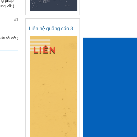
ng pháp
ung vữ (
#1
Liên hệ quảng cáo 3
ời bài viết.)