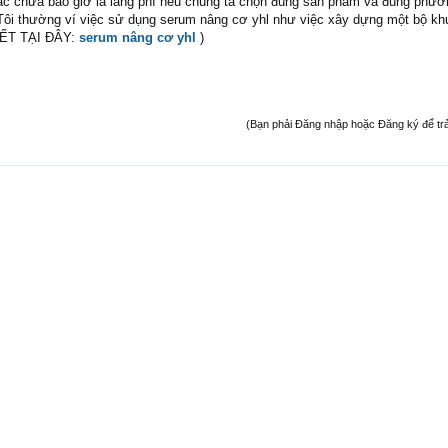
ắc chưa bao giờ là lãng phí nếu chúng ta chọn đúng sản phẩm và đúng phươ
 Tôi thường ví việc sử dụng serum nâng cơ yhl như việc xây dựng một bộ kh
IẾT TẠI ĐÂY:
serum nâng cơ yhl
)
(Bạn phải Đăng nhập hoặc Đăng ký để trả l