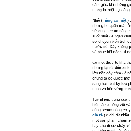
cảm giác khi những giọ
mang lại một sự căng 
Nhiề (
nâng cơ mặt
) 
nhưng họ quên mất rằng
sử dụng serum nâng cơ 
suốt nhất để ngăn chặ
sự chuyển biến tích c
trước đó. Đây không p
và phục hồi các sợi co
Có một thực tế khá thú
nhưng lại rất đắn đo k
lớp nền dày cộm để nâ
chúng ta có được một n
sáng hơn bất kỳ lớp ph
minh và bền vững trong
Tuy nhiên, trong quá t
biến là sự nóng vội v
dùng serum nâng cơ y
giá rẻ
) g chi rất nhiề
một sản phẩm chăm sóc
hay che đi sự chảy xệ
da khỏe mạnh từ bên tr