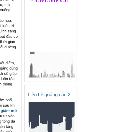
ẽo, mà
 xuống.
ão hóa,
 kiên trì
 định sáng
bắt đầu có
thời gian
uôi dưỡng
yết điểm,
ố gắng dùng
ch sẽ giúp
 luôn tỏa
h thông
Liên hệ quảng cáo 2
lầm phổ
i sau khi
ơ giảm mỡ
ầu tư vào
g tông da
nền tảng
hấn phủ