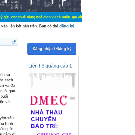
ê hàng hoá dịch vụ cá nhân, gia đình. Mua bán, ký gửi, cho thuê thiết bị hệ t
vào liên kết bên trên. Bạn có thể
đăng ký
Đăng nhập / Đăng ký
Liên hệ quảng cáo 1
iếu sự
 da sạch
hơn và độ
n lỏi qua
 buổi
yện về
uyên sâu
hu trình
hững lời
ầu nằm ở