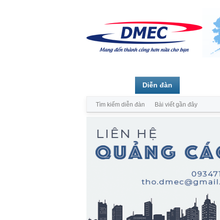
Trang chủ
Diễn đàn
Thành vi
Tìm kiếm diễn đàn
Bài viết gần đây