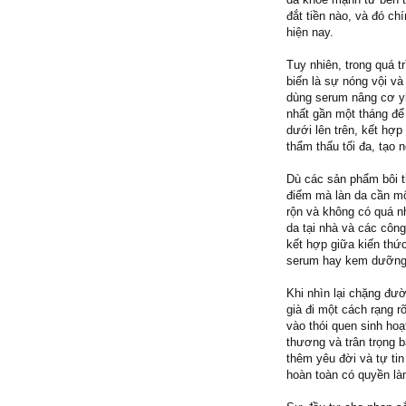
đắt tiền nào, và đó ch
hiện nay.
Tuy nhiên, trong quá t
biến là sự nóng vội v
dùng serum nâng cơ yhl
nhất gần một tháng để
dưới lên trên, kết hợp
thẩm thấu tối đa, tạo 
Dù các sản phẩm bôi t
điểm mà làn da cần m
rộn và không có quá n
da tại nhà và các công
kết hợp giữa kiến thức
serum hay kem dưỡng k
Khi nhìn lại chặng đườ
già đi một cách rạng r
vào thói quen sinh hoạ
thương và trân trọng b
thêm yêu đời và tự ti
hoàn toàn có quyền là