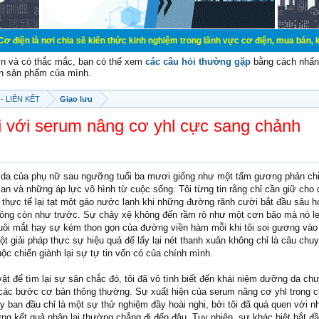
hia sẽ kiến thức kinh nghiệm trong lãnh vực cơ điện, mua bán, ký gửi, cho thu
vn và có thắc mắc, bạn có thể xem
các câu hỏi thường gặp
bằng cách nhấn 
n sản phẩm của mình.
- LIÊN KẾT
Giao lưu
i với serum nâng cơ yhl cực sang chảnh
 da của phụ nữ sau ngưỡng tuổi ba mươi giống như một tấm gương phản ch
ian và những áp lực vô hình từ cuộc sống. Tôi từng tin rằng chỉ cần giữ cho
 thực tế lại tạt một gáo nước lạnh khi những đường rãnh cười bắt đầu sâu 
ông còn như trước. Sự chảy xệ không đến rầm rộ như một cơn bão mà nó le
 đuôi mắt hay sự kém thon gọn của đường viền hàm mỗi khi tôi soi gương vào
t giải pháp thực sự hiệu quả để lấy lại nét thanh xuân không chỉ là câu chu
c chiến giành lại sự tự tin vốn có của chính mình.
vật để tìm lại sự săn chắc đó, tôi đã vô tình biết đến khái niệm dưỡng da ch
ở các bước cơ bản thông thường. Sự xuất hiện của serum nâng cơ yhl trong c
 ban đầu chỉ là một sự thử nghiệm đầy hoài nghi, bởi tôi đã quá quen với n
g kết quả nhận lại thường chẳng đi đến đâu. Tuy nhiên, sự khác biệt bắt đ