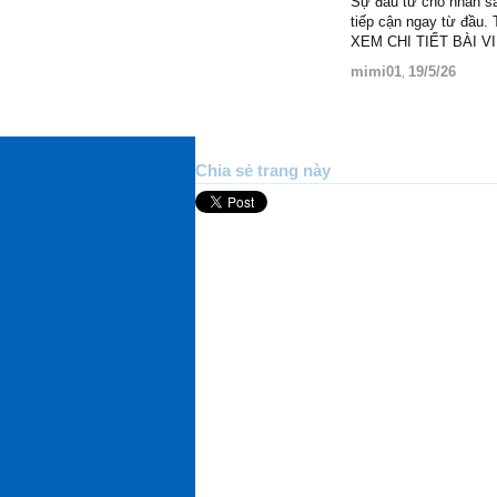
Sự đầu tư cho nhan s
tiếp cận ngay từ đầu.
XEM CHI TIẾT BÀI V
mimi01
19/5/26
,
Chia sẻ trang này