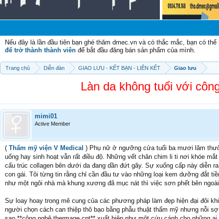
Ch
Nếu đây là lần đầu tiên bạn ghé thăm dmec.vn và có thắc mắc, bạn có th
để trở thành thành viên
để bắt đầu đăng bán sản phẩm của mình.
Trang chủ
Diễn đàn
GIAO LƯU - KẾT BẠN - LIÊN KẾT
Giao lưu
Làn da không tuổi với cô
mimi01
Active Member
(
Thẩm mỹ viện V Medical
) Phụ nữ ở ngưỡng cửa tuổi ba mươi lăm thườn
uống hay sinh hoạt vẫn rất điều độ. Những vết chân chim li ti nơi khóe mắt
cấu trúc collagen bên dưới da đang dần đứt gãy. Sự xuống cấp này diễn ra
con gái. Tôi từng tin rằng chỉ cần đầu tư vào những loại kem dưỡng đắt tiề
như một ngôi nhà mà khung xương đã mục nát thì việc sơn phết bên ngoài
Sự loay hoay trong mê cung của các phương pháp làm đẹp hiện đại đôi kh
người chọn cách can thiệp thô bạo bằng phẫu thuật thẩm mỹ nhưng nỗi sợ 
sao **công nghệ thermage cpt** xuất hiện như một cứu cánh cho những ai 