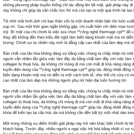
những phương pháp truyền thống chỉ tác động lên bề mặt, giải pháp này đi
này không chỉ giúp da săn chắc tức thì mà còn tạo ra một quá trình tái tạo
Tôi nhớ mãi hình ảnh chị bạn thân vốn là một doanh nhân bận rộn luôn xu
sụp mí. Sau một thời gian ngắn không gặp, chị xuất hiện với diện mạo tươ
mỹ. Bí mật của chị chính là việc lựa chọn **công nghệ thermage cpt** để 
thay đổi không đến theo kiểu đột ngột làm biến dạng khuôn mặt mà nó diễn
lượng. Chính sự tự nhiên này mới là đẳng cấp cao nhất của làm đẹp mà n
Bản chất của lão hóa không đáng sợ bằng việc chúng ta chấp nhận nó một 
người vẫn nhầm lẫn giữa việc làm đầy da bằng chất làm đầy với việc làm
collagen bị thoái hóa, da không chỉ mỏng đi mà còn mất đi khả năng nâng
tuyến điện dung của **công nghệ thermage cpt** giúp tác động nhiệt đồng 
biến dạng khuôn mặt mà nó diễn ra một cách tinh tế, như thể chị vừa có m
cao nhất của làm đẹp mà những người phụ nữ hiện đại luôn hướng tới.
Bản chất của lão hóa không đáng sợ bằng việc chúng ta chấp nhận nó một 
người vẫn nhầm lẫn giữa việc làm đầy da bằng chất làm đầy với việc làm
collagen bị thoái hóa, da không chỉ mỏng đi mà còn mất đi khả năng nâng
tuyến điện dung của **công nghệ thermage cpt** giúp tác động nhiệt đồng nh
khóa để kiến tạo lại cấu trúc da mà không cần đến bất kỳ một nhát dao kéo
Một trong những ưu điểm khiến giải pháp này trở nên khác biệt chính là h
khách hàng. Trước đây, nhiều người e ngại việc trẻ hóa bằng nhiệt vì sợ