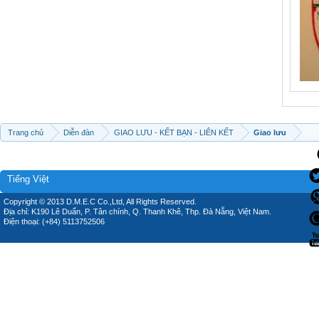
Trang chủ
Diễn đàn
GIAO LƯU - KẾT BẠN - LIÊN KẾT
Giao lưu
Tiếng Việt
Copyright © 2013 D.M.E.C Co.,Ltd, All Rights Reserved.
Địa chỉ: K190 Lê Duẩn, P. Tân chính, Q. Thanh Khê, Thp. Đà Nẵng, Việt Nam.
Điện thoại: (+84) 5113752506