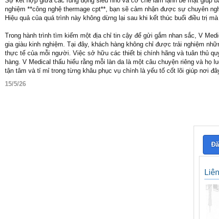
Sự kết hợp giữa các rung động siêu nhỏ và cơ chế làm lạnh bề mặt giúp bảo 
nghiệm **công nghệ thermage cpt**, bạn sẽ cảm nhận được sự chuyên nghiệ
Hiệu quả của quá trình này không dừng lại sau khi kết thúc buổi điều trị mà
Trong hành trình tìm kiếm một địa chỉ tin cậy để gửi gắm nhan sắc, V Medi
gia giàu kinh nghiệm. Tại đây, khách hàng không chỉ được trải nghiệm nh
thực tế của mỗi người. Việc sở hữu các thiết bị chính hãng và tuân thủ qu
hàng. V Medical thấu hiểu rằng mỗi làn da là một câu chuyện riêng và họ 
tận tâm và tỉ mỉ trong từng khâu phục vụ chính là yếu tố cốt lõi giúp nơi
15/5/26
Đă
Liê