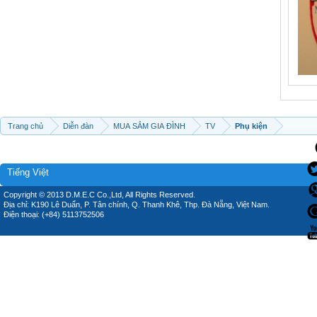
Trang chủ
Diễn đàn
MUA SẮM GIA ĐÌNH
TV
Phụ kiện
Tiếng Việt
Copyright © 2013 D.M.E.C Co.,Ltd, All Rights Reserved.
Địa chỉ: K190 Lê Duẩn, P. Tân chính, Q. Thanh Khê, Thp. Đà Nẵng, Việt Nam.
Điện thoại: (+84) 5113752506