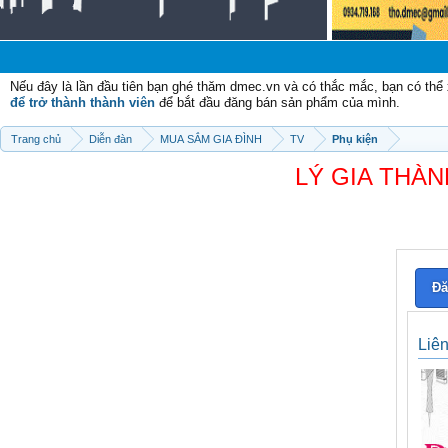
Nếu đây là lần đầu tiên bạn ghé thăm dmec.vn và có thắc mắc, bạn có th
để trở thành thành viên
để bắt đầu đăng bán sản phẩm của mình.
Trang chủ
Diễn đàn
MUA SẮM GIA ĐÌNH
TV
Phụ kiện
LÝ GIA THÀN
Đă
Liê